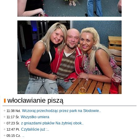
włocławianie piszą
Wczoraj przechodząc przez park na Słodowie..
11:38 Nd.
Wszystko umiera
11:17 Śr.
z gniazdami ptaków Na żytniej obok..
07:23 Śr.
Czytaliście już :..
12:47 Pt.
..
05:15 Cz.