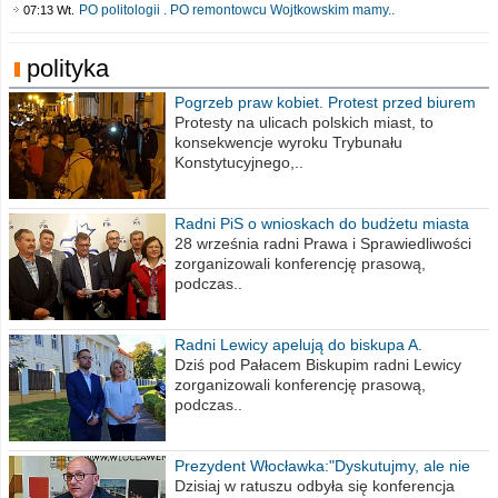
PO politologii . PO remontowcu Wojtkowskim mamy..
07:13 Wt.
polityka
Pogrzeb praw kobiet. Protest przed biurem
poselskim PiS
Protesty na ulicach polskich miast, to
konsekwencje wyroku Trybunału
Konstytucyjnego,..
Radni PiS o wnioskach do budżetu miasta
na 2021 rok
28 września radni Prawa i Sprawiedliwości
zorganizowali konferencję prasową,
podczas..
Radni Lewicy apelują do biskupa A.
Wiesława Meringa
Dziś pod Pałacem Biskupim radni Lewicy
zorganizowali konferencję prasową,
podczas..
Prezydent Włocławka:"Dyskutujmy, ale nie
obrażajmy się”
Dzisiaj w ratuszu odbyła się konferencja