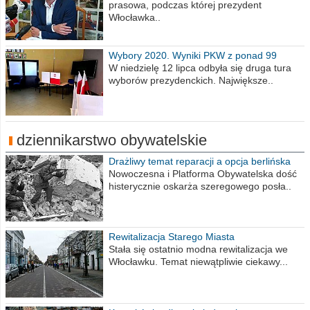
prasowa, podczas której prezydent
Włocławka..
Wybory 2020. Wyniki PKW z ponad 99
procent obwodów
W niedzielę 12 lipca odbyła się druga tura
wyborów prezydenckich. Największe..
dziennikarstwo obywatelskie
Drażliwy temat reparacji a opcja berlińska
Nowoczesna i Platforma Obywatelska dość
histerycznie oskarża szeregowego posła..
Rewitalizacja Starego Miasta
Stała się ostatnio modna rewitalizacja we
Włocławku. Temat niewątpliwie ciekawy...