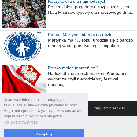
Koszykówka dla najmłodszych
Poniedziałek, pogoda nie rozpieszcza, pod
Halą Mistrzów typowy dla meczowego dnia..
Pomóż Martynce stanąć na nóżki
Martynka ma 4,5 roku, urodziła się z bardzo
rzadką wadą genetyczną - zespołem..
Polska moich marzeń cz.6
Nadszedł kres moich marzeń. Kampania
wyborcza czyli niecodzienny festiwal
obietnic,..
Szanowny Internauto, informujemy, że
zaktualizowaliśmy Politykę prywatności oraz
© 2007-2026 Włocławski Portal informacyjny
Regulamin serwisu
Regulamin portalu. Używamy plików cookie do
poprawnego funkcjonowania portalu.
Polityka prywatności
Akceptuję