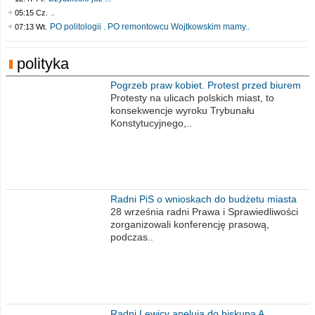
..
05:15 Cz.
PO politologii . PO remontowcu Wojtkowskim mamy..
07:13 Wt.
polityka
Pogrzeb praw kobiet. Protest przed biurem
poselskim PiS
Protesty na ulicach polskich miast, to
konsekwencje wyroku Trybunału
Konstytucyjnego,..
Radni PiS o wnioskach do budżetu miasta
na 2021 rok
28 września radni Prawa i Sprawiedliwości
zorganizowali konferencję prasową,
podczas..
Radni Lewicy apelują do biskupa A.