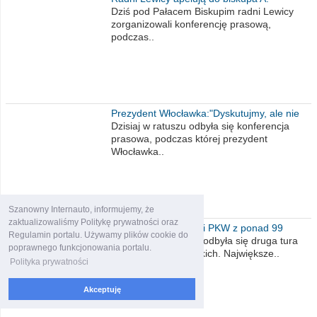
Wiesława Meringa
Dziś pod Pałacem Biskupim radni Lewicy
zorganizowali konferencję prasową,
podczas..
Prezydent Włocławka:"Dyskutujmy, ale nie
obrażajmy się”
Dzisiaj w ratuszu odbyła się konferencja
prasowa, podczas której prezydent
Włocławka..
Szanowny Internauto, informujemy, że
zaktualizowaliśmy Politykę prywatności oraz
Wybory 2020. Wyniki PKW z ponad 99
Regulamin portalu. Używamy plików cookie do
procent obwodów
W niedzielę 12 lipca odbyła się druga tura
poprawnego funkcjonowania portalu.
wyborów prezydenckich. Największe..
Polityka prywatności
Akceptuję