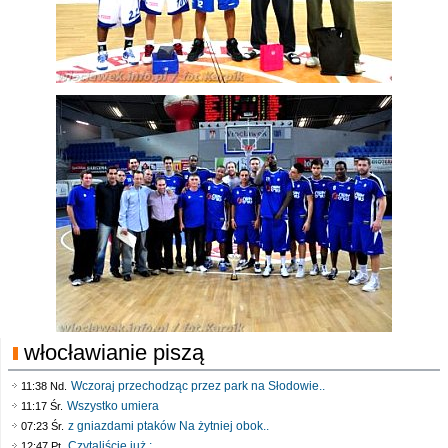
włocławianie piszą
Wczoraj przechodząc przez park na Słodowie..
11:38 Nd.
Wszystko umiera
11:17 Śr.
z gniazdami ptaków Na żytniej obok..
07:23 Śr.
Czytaliście już :..
12:47 Pt.