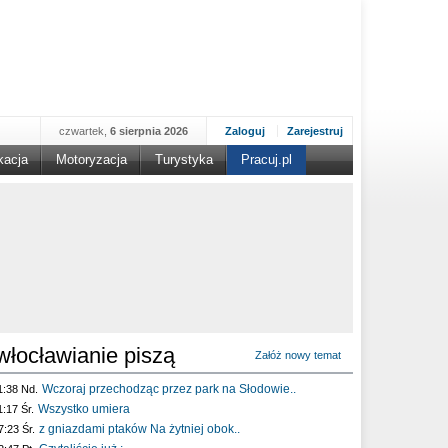
czwartek,
6 sierpnia 2026
Zaloguj
Zarejestruj
kacja
Motoryzacja
Turystyka
Pracuj.pl
włocławianie piszą
Załóż nowy temat
Wczoraj przechodząc przez park na Słodowie..
1:38 Nd.
Wszystko umiera
1:17 Śr.
z gniazdami ptaków Na żytniej obok..
7:23 Śr.