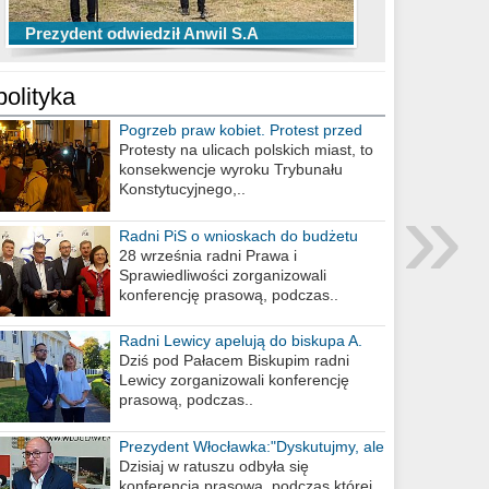
TOP 10 przechwytów Anwilu Włocławek
TOP 5 rzutów Anwilu Włocławek w BCL
Prezydent odwiedził Anwil S.A
w EBL w sezonie 2019/2020
w sezonie 2019/2020
polityka
Pogrzeb praw kobiet. Protest przed
biurem poselskim PiS
Protesty na ulicach polskich miast, to
konsekwencje wyroku Trybunału
»
Konstytucyjnego,..
Radni PiS o wnioskach do budżetu
miasta na 2021 rok
28 września radni Prawa i
Sprawiedliwości zorganizowali
konferencję prasową, podczas..
Radni Lewicy apelują do biskupa A.
Wiesława Meringa
Dziś pod Pałacem Biskupim radni
Lewicy zorganizowali konferencję
prasową, podczas..
Prezydent Włocławka:"Dyskutujmy, ale
nie obrażajmy się”
Dzisiaj w ratuszu odbyła się
konferencja prasowa, podczas której