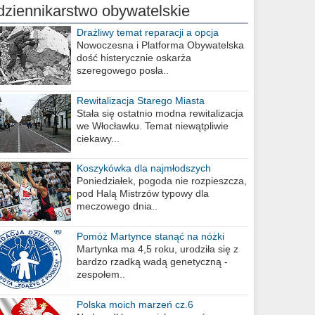
dziennikarstwo obywatelskie
Drażliwy temat reparacji a opcja
berlińska
Nowoczesna i Platforma Obywatelska
dość histerycznie oskarża
szeregowego posła..
Rewitalizacja Starego Miasta
Stała się ostatnio modna rewitalizacja
we Włocławku. Temat niewątpliwie
ciekawy...
Koszykówka dla najmłodszych
Poniedziałek, pogoda nie rozpieszcza,
pod Halą Mistrzów typowy dla
meczowego dnia..
Pomóż Martynce stanąć na nóżki
Martynka ma 4,5 roku, urodziła się z
bardzo rzadką wadą genetyczną -
zespołem..
Polska moich marzeń cz.6