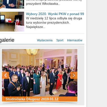
prezydent Włocławka..
Wybory 2020. Wyniki PKW z ponad 99
procent obwodów
W niedzielę 12 lipca odbyła się druga
tura wyborów prezydenckich.
Największe..
galerie
Wydarzenia
Sport
Internautów
Studniówka ZS Ekonomicznych
Studniówka Kopernik 2019.01.11
Studniówka LMK 2019.01.05
2019.01.05
Studniówka Długosz 2019.01.12
ZS Budowlanych 2019.01.12
Studniówka LZK 2019.01.11