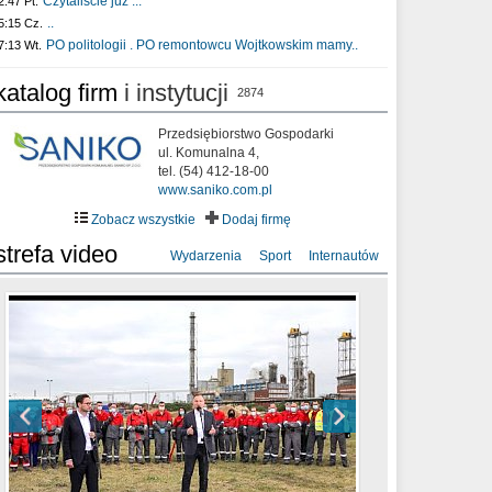
Czytaliście już :..
2:47 Pt.
..
5:15 Cz.
PO politologii . PO remontowcu Wojtkowskim mamy..
7:13 Wt.
katalog firm
i instytucji
2874
Przedsiębiorstwo Gospodarki
ul. Komunalna 4,
tel. (54) 412-18-00
www.saniko.com.pl
Zobacz wszystkie
Dodaj firmę
strefa video
Wydarzenia
Sport
Internautów
sixf33t .Last Year DRONE FOOTAGE
XXIII Sesja Rady Miasta Włocławek VIII
Ni To Ponk - W oczach mamy strach
Włocławek
kadencji w dniu 09.06.2020 r.