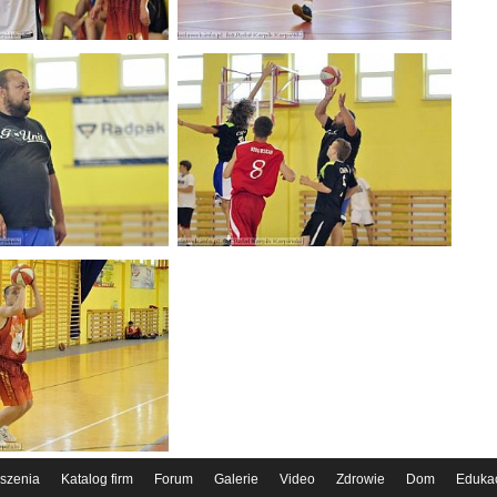
szenia
Katalog firm
Forum
Galerie
Video
Zdrowie
Dom
Eduka