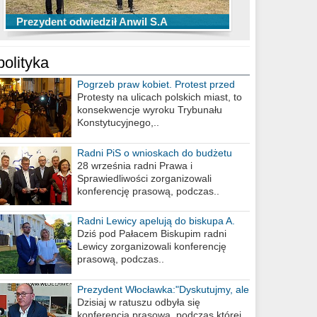
TOP 10 przechwytów Anwilu Włocławek
TOP 5 rzutów Anwilu Włocławek w BCL
Prezydent odwiedził Anwil S.A
w EBL w sezonie 2019/2020
w sezonie 2019/2020
polityka
Pogrzeb praw kobiet. Protest przed
biurem poselskim PiS
Protesty na ulicach polskich miast, to
konsekwencje wyroku Trybunału
Konstytucyjnego,..
Radni PiS o wnioskach do budżetu
miasta na 2021 rok
28 września radni Prawa i
Sprawiedliwości zorganizowali
konferencję prasową, podczas..
Radni Lewicy apelują do biskupa A.
Wiesława Meringa
Dziś pod Pałacem Biskupim radni
Lewicy zorganizowali konferencję
prasową, podczas..
Prezydent Włocławka:"Dyskutujmy, ale
nie obrażajmy się”
Dzisiaj w ratuszu odbyła się
konferencja prasowa, podczas której