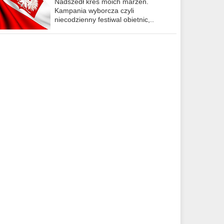
Nadszedł kres moich marzeń.
Kampania wyborcza czyli
niecodzienny festiwal obietnic,..