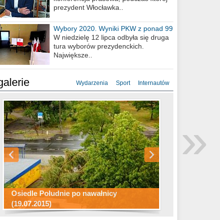
prezydent Włocławka..
Wybory 2020. Wyniki PKW z ponad 99
procent obwodów
W niedzielę 12 lipca odbyła się druga
tura wyborów prezydenckich.
Największe..
galerie
Wydarzenia
Sport
Internautów
Konkurs fotograficzny "Co to za
Miasto kładzie się do snu .
miejsca"
Ścieżka rowerowa w naszym mieście
»
Osiedle Południe po nawałnicy
(19.07.2015)
Wizytówka Włocławka
polowanie wigilijne 2014