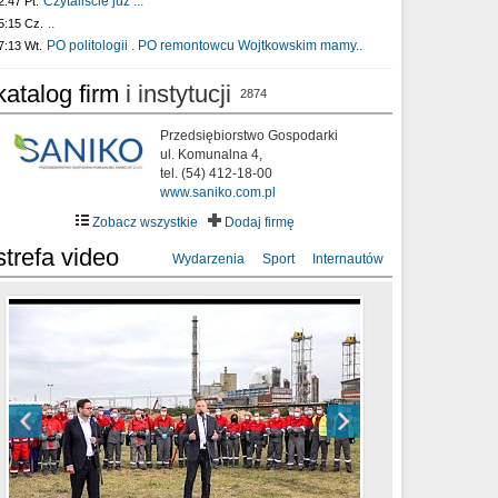
Czytaliście już :..
2:47 Pt.
..
5:15 Cz.
PO politologii . PO remontowcu Wojtkowskim mamy..
7:13 Wt.
katalog firm
i instytucji
2874
Przedsiębiorstwo Gospodarki
ul. Komunalna 4,
tel. (54) 412-18-00
www.saniko.com.pl
Zobacz wszystkie
Dodaj firmę
strefa video
Wydarzenia
Sport
Internautów
sixf33t .Last Year DRONE FOOTAGE
XXIII Sesja Rady Miasta Włocławek VIII
Ni To Ponk - W oczach mamy strach
Włocławek
kadencji w dniu 09.06.2020 r.