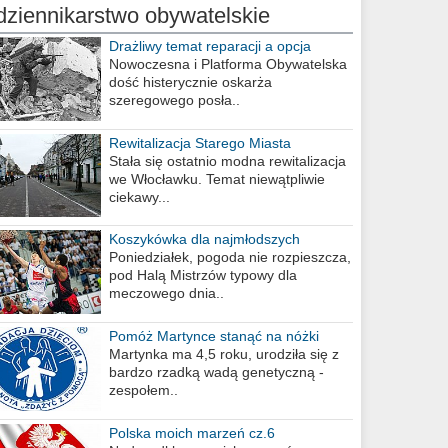
dziennikarstwo obywatelskie
Drażliwy temat reparacji a opcja
berlińska
Nowoczesna i Platforma Obywatelska
dość histerycznie oskarża
szeregowego posła..
Rewitalizacja Starego Miasta
Stała się ostatnio modna rewitalizacja
we Włocławku. Temat niewątpliwie
ciekawy...
Koszykówka dla najmłodszych
Poniedziałek, pogoda nie rozpieszcza,
pod Halą Mistrzów typowy dla
meczowego dnia..
Pomóż Martynce stanąć na nóżki
Martynka ma 4,5 roku, urodziła się z
bardzo rzadką wadą genetyczną -
zespołem..
Polska moich marzeń cz.6