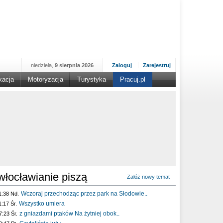
niedziela,
9 sierpnia 2026
Zaloguj
Zarejestruj
kacja
Motoryzacja
Turystyka
Pracuj.pl
włocławianie piszą
Załóż nowy temat
Wczoraj przechodząc przez park na Słodowie..
1:38 Nd.
Wszystko umiera
1:17 Śr.
z gniazdami ptaków Na żytniej obok..
7:23 Śr.