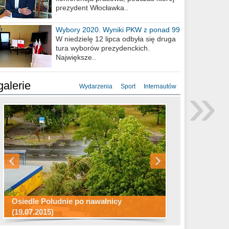
prezydent Włocławka..
Wybory 2020. Wyniki PKW z ponad 99
procent obwodów
W niedzielę 12 lipca odbyła się druga
tura wyborów prezydenckich.
Największe..
»
galerie
Wydarzenia
Sport
Internautów
Konkurs fotograficzny "Co to za
Miasto kładzie się do snu .
miejsca"
Ścieżka rowerowa w naszym mieście
Osiedle Południe po nawałnicy
(19.07.2015)
Wizytówka Włocławka
polowanie wigilijne 2014