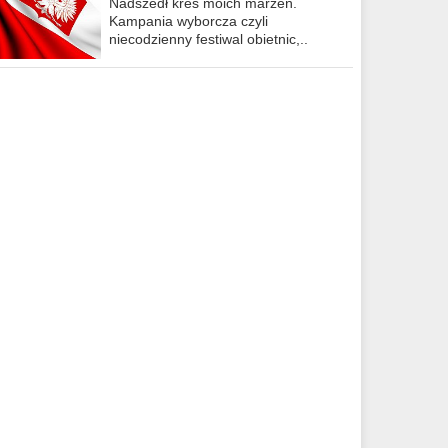
Nadszedł kres moich marzeń.
Kampania wyborcza czyli
niecodzienny festiwal obietnic,..