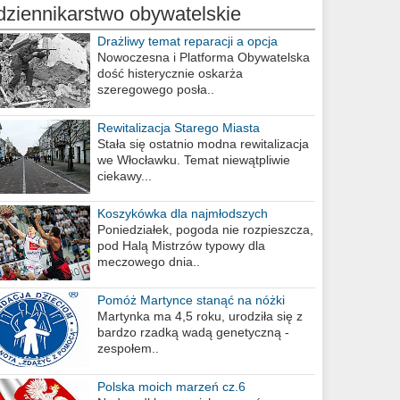
dziennikarstwo obywatelskie
Drażliwy temat reparacji a opcja
berlińska
Nowoczesna i Platforma Obywatelska
dość histerycznie oskarża
szeregowego posła..
Rewitalizacja Starego Miasta
Stała się ostatnio modna rewitalizacja
we Włocławku. Temat niewątpliwie
ciekawy...
Koszykówka dla najmłodszych
Poniedziałek, pogoda nie rozpieszcza,
pod Halą Mistrzów typowy dla
meczowego dnia..
Pomóż Martynce stanąć na nóżki
Martynka ma 4,5 roku, urodziła się z
bardzo rzadką wadą genetyczną -
zespołem..
Polska moich marzeń cz.6