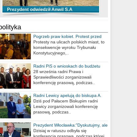
TOP 10 przechwytów Anwilu Włocławek
TOP 5 rzutów Anwilu Włocławek w BCL
Prezydent odwiedził Anwil S.A
w EBL w sezonie 2019/2020
w sezonie 2019/2020
polityka
Pogrzeb praw kobiet. Protest przed
biurem poselskim PiS
Protesty na ulicach polskich miast, to
konsekwencje wyroku Trybunału
Konstytucyjnego,..
Radni PiS o wnioskach do budżetu
miasta na 2021 rok
28 września radni Prawa i
Sprawiedliwości zorganizowali
konferencję prasową, podczas..
Radni Lewicy apelują do biskupa A.
Wiesława Meringa
Dziś pod Pałacem Biskupim radni
Lewicy zorganizowali konferencję
prasową, podczas..
Prezydent Włocławka:"Dyskutujmy, ale
nie obrażajmy się”
Dzisiaj w ratuszu odbyła się
konferencja prasowa, podczas której