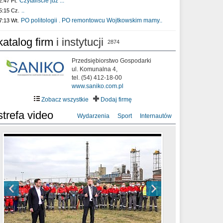
Czytaliście już :..
2:47 Pt.
..
5:15 Cz.
PO politologii . PO remontowcu Wojtkowskim mamy..
7:13 Wt.
katalog firm
i instytucji
2874
Przedsiębiorstwo Gospodarki
ul. Komunalna 4,
tel. (54) 412-18-00
www.saniko.com.pl
Zobacz wszystkie
Dodaj firmę
strefa video
Wydarzenia
Sport
Internautów
sixf33t .Last Year DRONE FOOTAGE
XXIII Sesja Rady Miasta Włocławek VIII
Ni To Ponk - W oczach mamy strach
Włocławek
kadencji w dniu 09.06.2020 r.