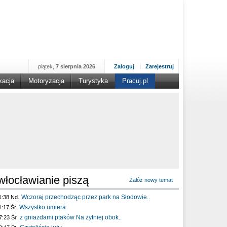
piątek,
7 sierpnia 2026
Zaloguj
Zarejestruj
kacja
Motoryzacja
Turystyka
Pracuj.pl
włocławianie piszą
Załóż nowy temat
Wczoraj przechodząc przez park na Słodowie..
1:38 Nd.
Wszystko umiera
1:17 Śr.
z gniazdami ptaków Na żytniej obok..
7:23 Śr.