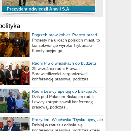
TOP 10 przechwytów Anwilu Włocławek
TOP 5 rzutów Anwilu Włocławek w BCL
Prezydent odwiedził Anwil S.A
w EBL w sezonie 2019/2020
w sezonie 2019/2020
polityka
Pogrzeb praw kobiet. Protest przed
biurem poselskim PiS
Protesty na ulicach polskich miast, to
konsekwencje wyroku Trybunału
Konstytucyjnego,..
Radni PiS o wnioskach do budżetu
miasta na 2021 rok
28 września radni Prawa i
Sprawiedliwości zorganizowali
konferencję prasową, podczas..
Radni Lewicy apelują do biskupa A.
Wiesława Meringa
Dziś pod Pałacem Biskupim radni
Lewicy zorganizowali konferencję
prasową, podczas..
Prezydent Włocławka:"Dyskutujmy, ale
nie obrażajmy się”
Dzisiaj w ratuszu odbyła się
konferencja prasowa, podczas której