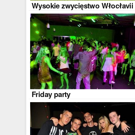
Wysokie
zwycięstwo Włocłavii
Friday
party