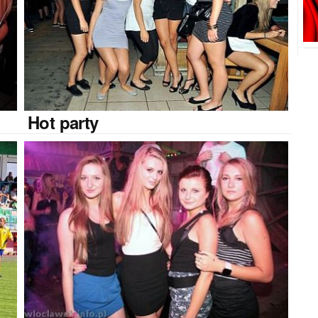
Hot
party