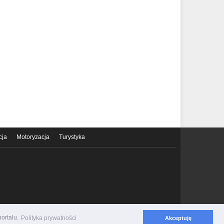
cja
Motoryzacja
Turystyka
ortalu.
Polityka prywatności
Akceptuję
Polityka prywatności
Regulamin serwisu