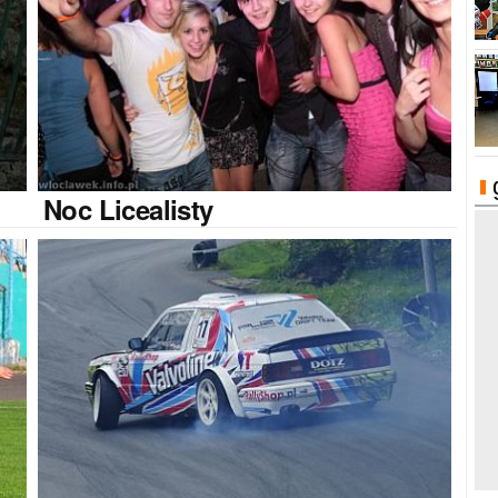
Noc
Licealisty