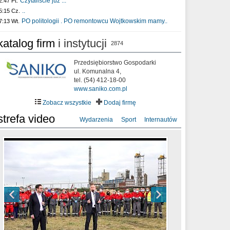
Czytaliście już :..
2:47 Pt.
..
5:15 Cz.
PO politologii . PO remontowcu Wojtkowskim mamy..
7:13 Wt.
katalog firm
i instytucji
2874
Przedsiębiorstwo Gospodarki
ul. Komunalna 4,
tel. (54) 412-18-00
www.saniko.com.pl
Zobacz wszystkie
Dodaj firmę
strefa video
Wydarzenia
Sport
Internautów
sixf33t .Last Year DRONE FOOTAGE
XXIII Sesja Rady Miasta Włocławek VIII
Ni To Ponk - W oczach mamy strach
Włocławek
kadencji w dniu 09.06.2020 r.