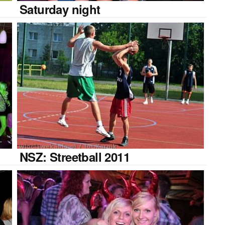
Saturday
night
NSZ:
Streetball 2011