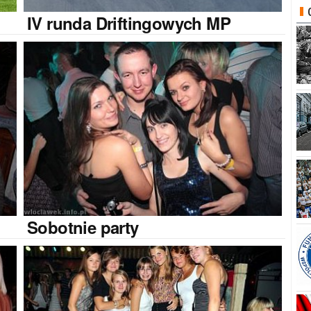
IV
runda Driftingowych MP
Sobotnie
party