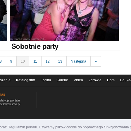
Sobotnie
party
8
9
10
11
12
13
Następna
»
szenia
Katalog firm
Forum
Galerie
Video
Zdrowie
Dom
Eduka
nas
dakcja portalu
oclawek.info.pl
i oraz Regulamin portalu. Używamy plików cookie do poprawnego funkcjonowania p
ormacyjny