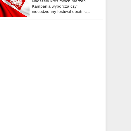
Nadszedł kres moich marzeń.
Kampania wyborcza czyli
niecodzienny festiwal obietnic,..