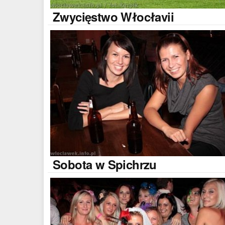
Zwycięstwo
Włocłavii
Sobota
w Spichrzu