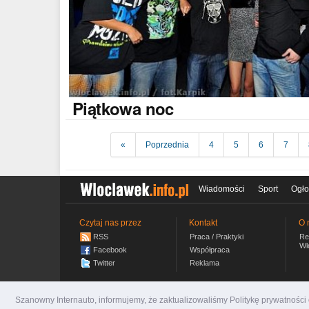
Piątkowa
noc
«
Poprzednia
4
5
6
7
Wiadomości
Sport
Ogło
Czytaj nas przez
Kontakt
O 
RSS
Praca / Praktyki
Re
Wl
Facebook
Współpraca
Twitter
Reklama
Szanowny Internauto, informujemy, że zaktualizowaliśmy Politykę prywatnośc
wloclawek.info.pl
© 2007-2026 Włocławski Portal inf