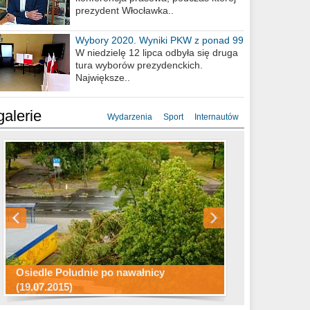
prezydent Włocławka..
Wybory 2020. Wyniki PKW z ponad 99
procent obwodów
W niedzielę 12 lipca odbyła się druga
tura wyborów prezydenckich.
Największe..
galerie
Wydarzenia
Sport
Internautów
Konkurs fotograficzny "Co to za
Miasto kładzie się do snu .
miejsca"
Ścieżka rowerowa w naszym mieście
Osiedle Południe po nawałnicy
(19.07.2015)
Wizytówka Włocławka
polowanie wigilijne 2014