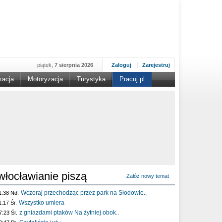
piątek,
7 sierpnia 2026
Zaloguj
Zarejestruj
kacja
Motoryzacja
Turystyka
Pracuj.pl
włocławianie piszą
Załóż nowy temat
Wczoraj przechodząc przez park na Słodowie..
1:38 Nd.
Wszystko umiera
1:17 Śr.
z gniazdami ptaków Na żytniej obok..
7:23 Śr.