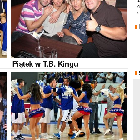
1
0
0
Piątek
w T.B. Kingu