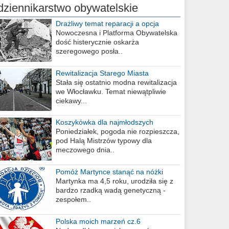
dziennikarstwo obywatelskie
Drażliwy temat reparacji a opcja
berlińska
Nowoczesna i Platforma Obywatelska
dość histerycznie oskarża
szeregowego posła..
Rewitalizacja Starego Miasta
Stała się ostatnio modna rewitalizacja
we Włocławku. Temat niewątpliwie
ciekawy...
Koszykówka dla najmłodszych
Poniedziałek, pogoda nie rozpieszcza,
pod Halą Mistrzów typowy dla
meczowego dnia..
Pomóż Martynce stanąć na nóżki
Martynka ma 4,5 roku, urodziła się z
bardzo rzadką wadą genetyczną -
zespołem..
Polska moich marzeń cz.6