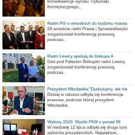
konsekwencje wyroku Trybunału
Konstytucyjnego,..
Radni PiS o wnioskach do budżetu miasta
na 2021 rok
28 września radni Prawa i Sprawiedliwości
zorganizowali konferencję prasową,
podczas..
Radni Lewicy apelują do biskupa A.
Wiesława Meringa
Dziś pod Pałacem Biskupim radni Lewicy
zorganizowali konferencję prasową,
podczas..
Prezydent Włocławka:"Dyskutujmy, ale nie
obrażajmy się”
Dzisiaj w ratuszu odbyła się konferencja
prasowa, podczas której prezydent
Włocławka..
Wybory 2020. Wyniki PKW z ponad 99
procent obwodów
W niedzielę 12 lipca odbyła się druga tura
wyborów prezydenckich. Największe..