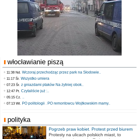
włocławianie piszą
Wczoraj przechodząc przez park na Słodowie..
11:38 Nd.
Wszystko umiera
11:17 Śr.
z gniazdami ptaków Na żytniej obok..
07:23 Śr.
Czytaliście już :..
12:47 Pt.
..
05:15 Cz.
PO politologii . PO remontowcu Wojtkowskim mamy..
07:13 Wt.
polityka
Pogrzeb praw kobiet. Protest przed biurem
poselskim PiS
Protesty na ulicach polskich miast, to