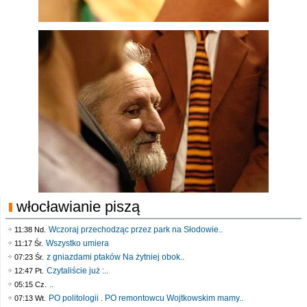
włocławianie piszą
Wczoraj przechodząc przez park na Słodowie..
11:38 Nd.
Wszystko umiera
11:17 Śr.
z gniazdami ptaków Na żytniej obok..
07:23 Śr.
Czytaliście już :..
12:47 Pt.
..
05:15 Cz.
PO politologii . PO remontowcu Wojtkowskim mamy..
07:13 Wt.