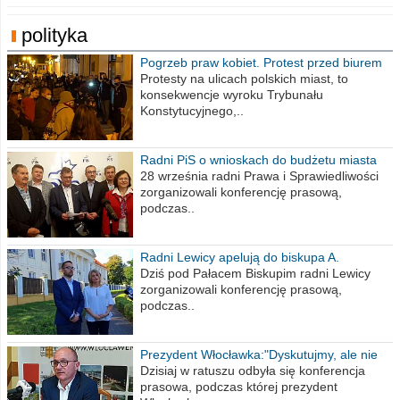
polityka
Pogrzeb praw kobiet. Protest przed biurem
poselskim PiS
Protesty na ulicach polskich miast, to
konsekwencje wyroku Trybunału
Konstytucyjnego,..
Radni PiS o wnioskach do budżetu miasta
na 2021 rok
28 września radni Prawa i Sprawiedliwości
zorganizowali konferencję prasową,
podczas..
Radni Lewicy apelują do biskupa A.
Wiesława Meringa
Dziś pod Pałacem Biskupim radni Lewicy
zorganizowali konferencję prasową,
podczas..
Prezydent Włocławka:"Dyskutujmy, ale nie
obrażajmy się”
Dzisiaj w ratuszu odbyła się konferencja
prasowa, podczas której prezydent