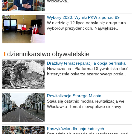
Włocławka..
Wybory 2020. Wyniki PKW z ponad 99
procent obwodów
W niedzielę 12 lipca odbyła się druga tura
wyborów prezydenckich. Największe..
dziennikarstwo obywatelskie
Drażliwy temat reparacji a opcja berlińska
Nowoczesna i Platforma Obywatelska dość
histerycznie oskarża szeregowego posła..
Rewitalizacja Starego Miasta
Stała się ostatnio modna rewitalizacja we
Włocławku. Temat niewątpliwie ciekawy...
Koszykówka dla najmłodszych
Poniedziałek, pogoda nie rozpieszcza, pod