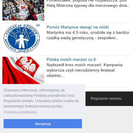
Halą Mistrzów typowy dla meczowego dnia..
Pomóż Martynce stanąć na nóżki
Martynka ma 4,5 roku, urodziła się z bardzo
rzadką wadą genetyczną - zespołem..
Polska moich marzeń cz.6
Nadszedł kres moich marzeń. Kampania
wyborcza czyli niecodzienny festiwal
obietnic,..
Szanowny Internauto, informujemy, że
zaktualizowaliśmy Politykę prywatności oraz
© 2007-2026 Włocławski Portal informacyjny
Regulamin serwisu
Regulamin portalu. Używamy plików cookie do
poprawnego funkcjonowania portalu.
Polityka prywatności
Akceptuję