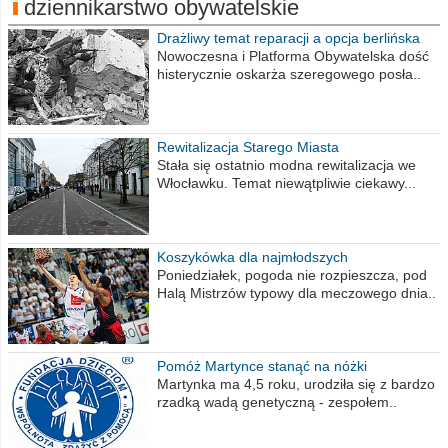
dziennikarstwo obywatelskie
Drażliwy temat reparacji a opcja berlińska
Nowoczesna i Platforma Obywatelska dość
histerycznie oskarża szeregowego posła..
Rewitalizacja Starego Miasta
Stała się ostatnio modna rewitalizacja we
Włocławku. Temat niewątpliwie ciekawy...
Koszykówka dla najmłodszych
Poniedziałek, pogoda nie rozpieszcza, pod
Halą Mistrzów typowy dla meczowego dnia..
Pomóż Martynce stanąć na nóżki
Martynka ma 4,5 roku, urodziła się z bardzo
rzadką wadą genetyczną - zespołem..