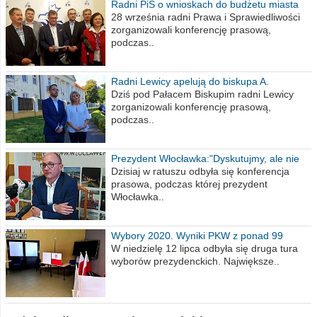
Radni PiS o wnioskach do budżetu miasta
na 2021 rok
28 września radni Prawa i Sprawiedliwości
zorganizowali konferencję prasową,
podczas..
Radni Lewicy apelują do biskupa A.
Wiesława Meringa
Dziś pod Pałacem Biskupim radni Lewicy
zorganizowali konferencję prasową,
podczas..
Prezydent Włocławka:"Dyskutujmy, ale nie
obrażajmy się”
Dzisiaj w ratuszu odbyła się konferencja
prasowa, podczas której prezydent
Włocławka..
Wybory 2020. Wyniki PKW z ponad 99
procent obwodów
W niedzielę 12 lipca odbyła się druga tura
wyborów prezydenckich. Największe..