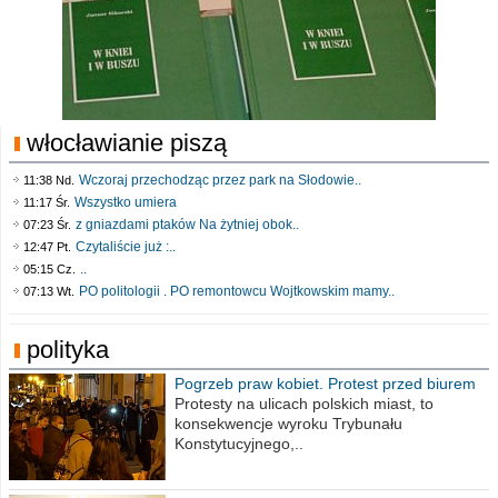
włocławianie piszą
Wczoraj przechodząc przez park na Słodowie..
11:38 Nd.
Wszystko umiera
11:17 Śr.
z gniazdami ptaków Na żytniej obok..
07:23 Śr.
Czytaliście już :..
12:47 Pt.
..
05:15 Cz.
PO politologii . PO remontowcu Wojtkowskim mamy..
07:13 Wt.
polityka
Pogrzeb praw kobiet. Protest przed biurem
poselskim PiS
Protesty na ulicach polskich miast, to
konsekwencje wyroku Trybunału
Konstytucyjnego,..