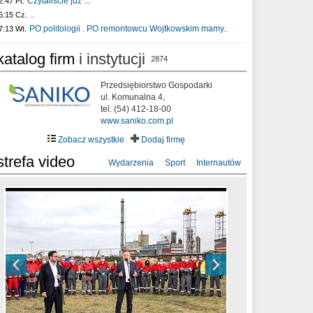
Czytaliście już :..
2:47 Pt.
..
5:15 Cz.
PO politologii . PO remontowcu Wojtkowskim mamy..
7:13 Wt.
katalog firm
i instytucji
2874
Przedsiębiorstwo Gospodarki
ul. Komunalna 4,
tel. (54) 412-18-00
www.saniko.com.pl
Zobacz wszystkie
Dodaj firmę
strefa video
Wydarzenia
Sport
Internautów
sixf33t .Last Year DRONE FOOTAGE
XXIII Sesja Rady Miasta Włocławek VIII
Ni To Ponk - W oczach mamy strach
Włocławek
kadencji w dniu 09.06.2020 r.