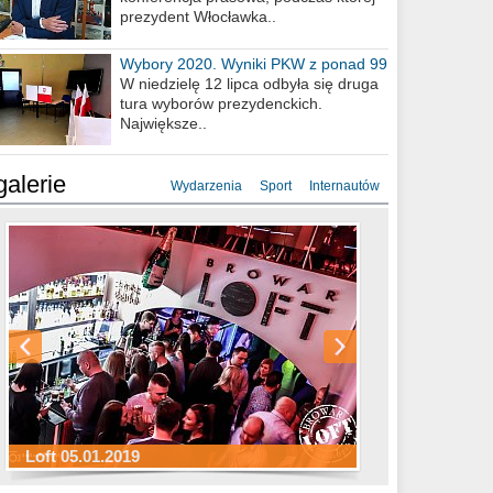
prezydent Włocławka..
Wybory 2020. Wyniki PKW z ponad 99
procent obwodów
W niedzielę 12 lipca odbyła się druga
tura wyborów prezydenckich.
Największe..
galerie
Wydarzenia
Sport
Internautów
Sylwester Hotel Młyn 31.12.2018
Sylwester Miejski 31.12.2018
Sylwester Loft 31.12.2018
Loft 05.01.2019
Sylwester Podgrodzie 31.12.2018
Sylwester Pensjonat Michelin 31.12.2018