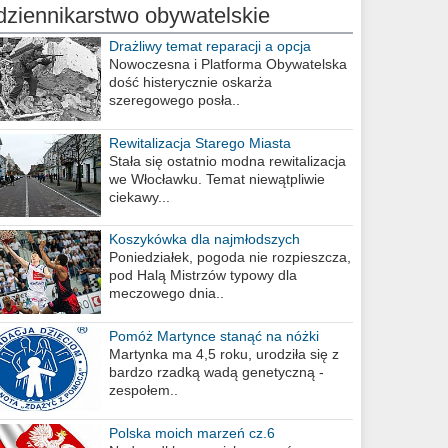
dziennikarstwo obywatelskie
Drażliwy temat reparacji a opcja
berlińska
Nowoczesna i Platforma Obywatelska
dość histerycznie oskarża
szeregowego posła..
Rewitalizacja Starego Miasta
Stała się ostatnio modna rewitalizacja
we Włocławku. Temat niewątpliwie
ciekawy...
Koszykówka dla najmłodszych
Poniedziałek, pogoda nie rozpieszcza,
pod Halą Mistrzów typowy dla
meczowego dnia..
Pomóż Martynce stanąć na nóżki
Martynka ma 4,5 roku, urodziła się z
bardzo rzadką wadą genetyczną -
zespołem..
Polska moich marzeń cz.6