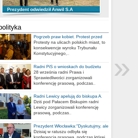
TOP 10 przechwytów Anwilu Włocławek
TOP 5 rzutów Anwilu Włocławek w BCL
Prezydent odwiedził Anwil S.A
w EBL w sezonie 2019/2020
w sezonie 2019/2020
polityka
Pogrzeb praw kobiet. Protest przed
biurem poselskim PiS
Protesty na ulicach polskich miast, to
konsekwencje wyroku Trybunału
»
Konstytucyjnego,..
Radni PiS o wnioskach do budżetu
miasta na 2021 rok
28 września radni Prawa i
Sprawiedliwości zorganizowali
konferencję prasową, podczas..
Radni Lewicy apelują do biskupa A.
Wiesława Meringa
Dziś pod Pałacem Biskupim radni
Lewicy zorganizowali konferencję
prasową, podczas..
Prezydent Włocławka:"Dyskutujmy, ale
nie obrażajmy się”
Dzisiaj w ratuszu odbyła się
konferencja prasowa, podczas której