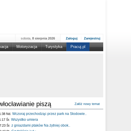
sobota,
8 sierpnia 2026
Zaloguj
Zarejestruj
kacja
Motoryzacja
Turystyka
Pracuj.pl
włocławianie piszą
Załóż nowy temat
Wczoraj przechodząc przez park na Słodowie..
1:38 Nd.
Wszystko umiera
1:17 Śr.
z gniazdami ptaków Na żytniej obok..
7:23 Śr.