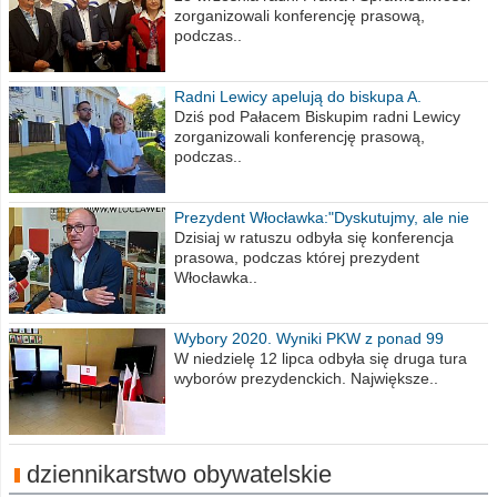
zorganizowali konferencję prasową,
podczas..
Radni Lewicy apelują do biskupa A.
Wiesława Meringa
Dziś pod Pałacem Biskupim radni Lewicy
zorganizowali konferencję prasową,
podczas..
Prezydent Włocławka:"Dyskutujmy, ale nie
obrażajmy się”
Dzisiaj w ratuszu odbyła się konferencja
prasowa, podczas której prezydent
Włocławka..
Wybory 2020. Wyniki PKW z ponad 99
procent obwodów
W niedzielę 12 lipca odbyła się druga tura
wyborów prezydenckich. Największe..
dziennikarstwo obywatelskie