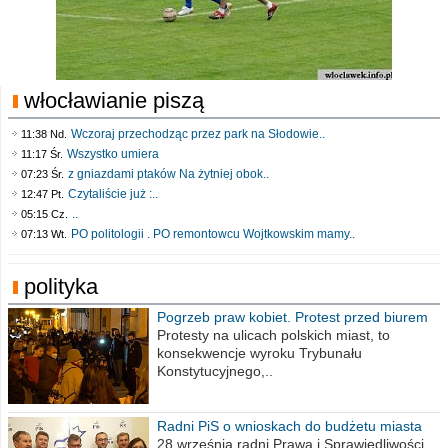
włocławianie piszą
Wczoraj przechodząc przez park na Słodowie..
11:38 Nd.
Wszystko umiera
11:17 Śr.
z gniazdami ptaków Na żytniej obok..
07:23 Śr.
Czytaliście już :..
12:47 Pt.
..
05:15 Cz.
PO politologii . PO remontowcu Wojtkowskim mamy..
07:13 Wt.
polityka
Pogrzeb praw kobiet. Protest przed biurem
poselskim PiS
Protesty na ulicach polskich miast, to
konsekwencje wyroku Trybunału
Konstytucyjnego,..
Radni PiS o wnioskach do budżetu miasta
na 2021 rok
28 września radni Prawa i Sprawiedliwości