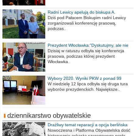
Radni Lewicy apelują do biskupa A.
Wiesława Meringa
Dziś pod Pałacem Biskupim radni Lewicy
zorganizowali konferencję prasową,
podczas..
Prezydent Włocławka:"Dyskutujmy, ale nie
obrażajmy się”
Dzisiaj w ratuszu odbyła się konferencja
prasowa, podczas której prezydent
Włocławka..
Wybory 2020. Wyniki PKW z ponad 99
procent obwodów
W niedzielę 12 lipca odbyła się druga tura
wyborów prezydenckich. Największe..
dziennikarstwo obywatelskie
Drażliwy temat reparacji a opcja berlińska
Nowoczesna i Platforma Obywatelska dość
histerycznie oskarża szeregowego posła..