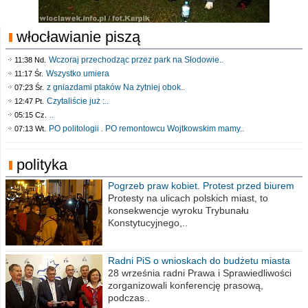
włocławianie piszą
Wczoraj przechodząc przez park na Słodowie..
11:38 Nd.
Wszystko umiera
11:17 Śr.
z gniazdami ptaków Na żytniej obok..
07:23 Śr.
Czytaliście już :..
12:47 Pt.
..
05:15 Cz.
PO politologii . PO remontowcu Wojtkowskim mamy..
07:13 Wt.
polityka
Pogrzeb praw kobiet. Protest przed biurem
poselskim PiS
Protesty na ulicach polskich miast, to
konsekwencje wyroku Trybunału
Konstytucyjnego,..
Radni PiS o wnioskach do budżetu miasta
na 2021 rok
28 września radni Prawa i Sprawiedliwości
zorganizowali konferencję prasową,
podczas..