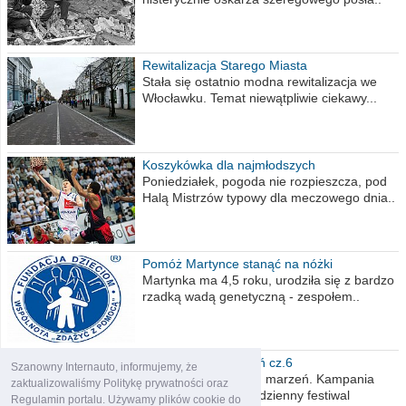
Rewitalizacja Starego Miasta
Stała się ostatnio modna rewitalizacja we
Włocławku. Temat niewątpliwie ciekawy...
Koszykówka dla najmłodszych
Poniedziałek, pogoda nie rozpieszcza, pod
Halą Mistrzów typowy dla meczowego dnia..
Pomóż Martynce stanąć na nóżki
Martynka ma 4,5 roku, urodziła się z bardzo
rzadką wadą genetyczną - zespołem..
Polska moich marzeń cz.6
Szanowny Internauto, informujemy, że
Nadszedł kres moich marzeń. Kampania
zaktualizowaliśmy Politykę prywatności oraz
wyborcza czyli niecodzienny festiwal
Regulamin portalu. Używamy plików cookie do