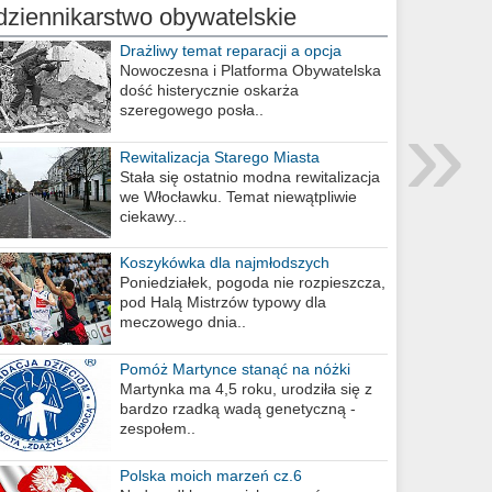
dziennikarstwo obywatelskie
Drażliwy temat reparacji a opcja
berlińska
Nowoczesna i Platforma Obywatelska
dość histerycznie oskarża
»
szeregowego posła..
Rewitalizacja Starego Miasta
Stała się ostatnio modna rewitalizacja
we Włocławku. Temat niewątpliwie
ciekawy...
Koszykówka dla najmłodszych
Poniedziałek, pogoda nie rozpieszcza,
pod Halą Mistrzów typowy dla
meczowego dnia..
Pomóż Martynce stanąć na nóżki
Martynka ma 4,5 roku, urodziła się z
bardzo rzadką wadą genetyczną -
zespołem..
Polska moich marzeń cz.6