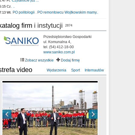
Czytaliście już :..
2:47 Pt.
..
5:15 Cz.
PO politologii . PO remontowcu Wojtkowskim mamy..
7:13 Wt.
katalog firm
i instytucji
2874
Przedsiębiorstwo Gospodarki
ul. Komunalna 4,
tel. (54) 412-18-00
www.saniko.com.pl
Zobacz wszystkie
Dodaj firmę
strefa video
Wydarzenia
Sport
Internautów
sixf33t .Last Year DRONE FOOTAGE
XXIII Sesja Rady Miasta Włocławek VIII
Ni To Ponk - W oczach mamy strach
Włocławek
kadencji w dniu 09.06.2020 r.