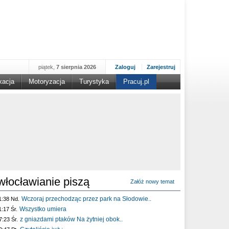
piątek,
7 sierpnia 2026
Zaloguj
Zarejestruj
kacja
Motoryzacja
Turystyka
Pracuj.pl
włocławianie piszą
Załóż nowy temat
Wczoraj przechodząc przez park na Słodowie..
1:38 Nd.
Wszystko umiera
1:17 Śr.
z gniazdami ptaków Na żytniej obok..
7:23 Śr.