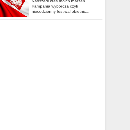
Nadszedł kres moich marzeń.
Kampania wyborcza czyli
niecodzienny festiwal obietnic,..