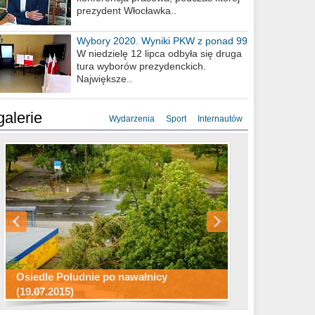
prezydent Włocławka..
Wybory 2020. Wyniki PKW z ponad 99
procent obwodów
W niedzielę 12 lipca odbyła się druga
tura wyborów prezydenckich.
Największe..
galerie
Wydarzenia
Sport
Internautów
Konkurs fotograficzny "Co to za
Miasto kładzie się do snu .
miejsca"
Ścieżka rowerowa w naszym mieście
Osiedle Południe po nawałnicy
(19.07.2015)
Wizytówka Włocławka
polowanie wigilijne 2014