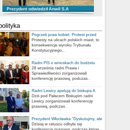
TOP 10 przechwytów Anwilu Włocławek
TOP 5 rzutów Anwilu Włocławek w BCL
Prezydent odwiedził Anwil S.A
w EBL w sezonie 2019/2020
w sezonie 2019/2020
polityka
Pogrzeb praw kobiet. Protest przed
biurem poselskim PiS
Protesty na ulicach polskich miast, to
konsekwencje wyroku Trybunału
Konstytucyjnego,..
Radni PiS o wnioskach do budżetu
miasta na 2021 rok
28 września radni Prawa i
Sprawiedliwości zorganizowali
konferencję prasową, podczas..
Radni Lewicy apelują do biskupa A.
Wiesława Meringa
Dziś pod Pałacem Biskupim radni
Lewicy zorganizowali konferencję
prasową, podczas..
Prezydent Włocławka:"Dyskutujmy, ale
nie obrażajmy się”
Dzisiaj w ratuszu odbyła się
konferencja prasowa, podczas której