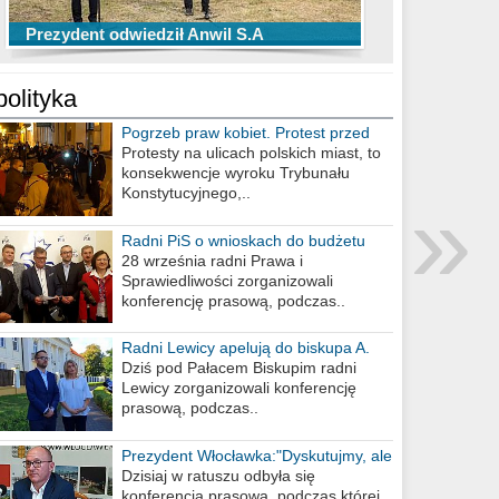
TOP 10 przechwytów Anwilu Włocławek
TOP 5 rzutów Anwilu Włocławek w BCL
Prezydent odwiedził Anwil S.A
w EBL w sezonie 2019/2020
w sezonie 2019/2020
polityka
Pogrzeb praw kobiet. Protest przed
biurem poselskim PiS
Protesty na ulicach polskich miast, to
konsekwencje wyroku Trybunału
»
Konstytucyjnego,..
Radni PiS o wnioskach do budżetu
miasta na 2021 rok
28 września radni Prawa i
Sprawiedliwości zorganizowali
konferencję prasową, podczas..
Radni Lewicy apelują do biskupa A.
Wiesława Meringa
Dziś pod Pałacem Biskupim radni
Lewicy zorganizowali konferencję
prasową, podczas..
Prezydent Włocławka:"Dyskutujmy, ale
nie obrażajmy się”
Dzisiaj w ratuszu odbyła się
konferencja prasowa, podczas której