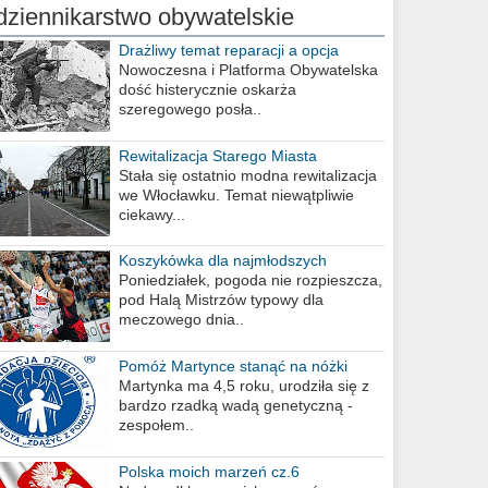
dziennikarstwo obywatelskie
Drażliwy temat reparacji a opcja
berlińska
Nowoczesna i Platforma Obywatelska
dość histerycznie oskarża
szeregowego posła..
Rewitalizacja Starego Miasta
Stała się ostatnio modna rewitalizacja
we Włocławku. Temat niewątpliwie
ciekawy...
Koszykówka dla najmłodszych
Poniedziałek, pogoda nie rozpieszcza,
pod Halą Mistrzów typowy dla
meczowego dnia..
Pomóż Martynce stanąć na nóżki
Martynka ma 4,5 roku, urodziła się z
bardzo rzadką wadą genetyczną -
zespołem..
Polska moich marzeń cz.6