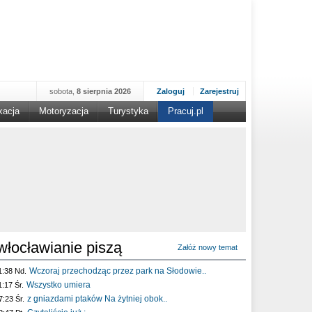
sobota,
8 sierpnia 2026
Zaloguj
Zarejestruj
kacja
Motoryzacja
Turystyka
Pracuj.pl
włocławianie piszą
Załóż nowy temat
Wczoraj przechodząc przez park na Słodowie..
1:38 Nd.
Wszystko umiera
1:17 Śr.
z gniazdami ptaków Na żytniej obok..
7:23 Śr.