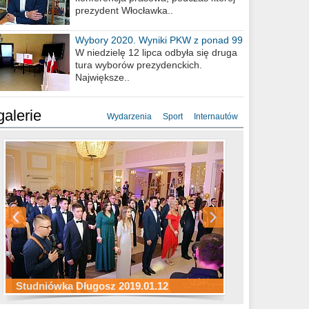
prezydent Włocławka..
Wybory 2020. Wyniki PKW z ponad 99
procent obwodów
W niedzielę 12 lipca odbyła się druga
tura wyborów prezydenckich.
Największe..
galerie
Wydarzenia
Sport
Internautów
Studniówka ZS Ekonomicznych
Studniówka Kopernik 2019.01.11
Studniówka LMK 2019.01.05
2019.01.05
Studniówka Długosz 2019.01.12
ZS Budowlanych 2019.01.12
Studniówka LZK 2019.01.11