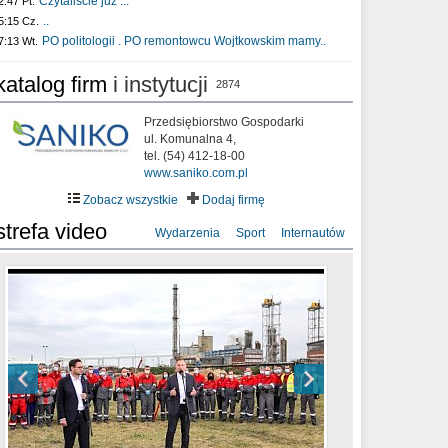
Czytaliście już :..
2:47 Pt.
..
5:15 Cz.
PO politologii . PO remontowcu Wojtkowskim mamy..
7:13 Wt.
katalog firm
i instytucji
2874
Przedsiębiorstwo Gospodarki
ul. Komunalna 4,
tel. (54) 412-18-00
www.saniko.com.pl
Zobacz wszystkie
Dodaj firmę
strefa video
Wydarzenia
Sport
Internautów
sixf33t .Last Year DRONE FOOTAGE
XXIII Sesja Rady Miasta Włocławek VIII
Ni To Ponk - W oczach mamy strach
Włocławek
kadencji w dniu 09.06.2020 r.