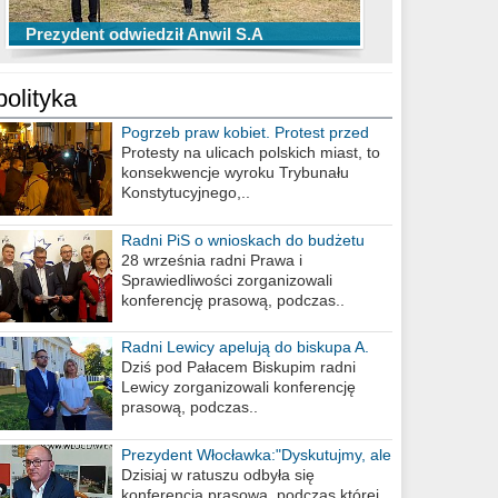
TOP 10 przechwytów Anwilu Włocławek
TOP 5 rzutów Anwilu Włocławek w BCL
Prezydent odwiedził Anwil S.A
w EBL w sezonie 2019/2020
w sezonie 2019/2020
polityka
Pogrzeb praw kobiet. Protest przed
biurem poselskim PiS
Protesty na ulicach polskich miast, to
konsekwencje wyroku Trybunału
Konstytucyjnego,..
Radni PiS o wnioskach do budżetu
miasta na 2021 rok
28 września radni Prawa i
Sprawiedliwości zorganizowali
konferencję prasową, podczas..
Radni Lewicy apelują do biskupa A.
Wiesława Meringa
Dziś pod Pałacem Biskupim radni
Lewicy zorganizowali konferencję
prasową, podczas..
Prezydent Włocławka:"Dyskutujmy, ale
nie obrażajmy się”
Dzisiaj w ratuszu odbyła się
konferencja prasowa, podczas której