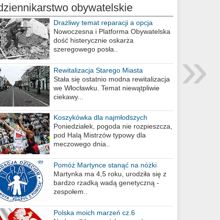
dziennikarstwo obywatelskie
Drażliwy temat reparacji a opcja
berlińska
Nowoczesna i Platforma Obywatelska
dość histerycznie oskarża
»
szeregowego posła..
Rewitalizacja Starego Miasta
Stała się ostatnio modna rewitalizacja
we Włocławku. Temat niewątpliwie
ciekawy...
Koszykówka dla najmłodszych
Poniedziałek, pogoda nie rozpieszcza,
pod Halą Mistrzów typowy dla
meczowego dnia..
Pomóż Martynce stanąć na nóżki
Martynka ma 4,5 roku, urodziła się z
bardzo rzadką wadą genetyczną -
zespołem..
Polska moich marzeń cz.6