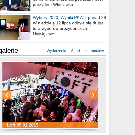
prezydent Włocławka..
Wybory 2020. Wyniki PKW z ponad 99
procent obwodów
W niedzielę 12 lipca odbyła się druga
tura wyborów prezydenckich.
Największe..
galerie
Wydarzenia
Sport
Internautów
Sylwester Hotel Młyn 31.12.2018
Sylwester Miejski 31.12.2018
Sylwester Loft 31.12.2018
Loft 05.01.2019
Sylwester Podgrodzie 31.12.2018
Sylwester Pensjonat Michelin 31.12.2018