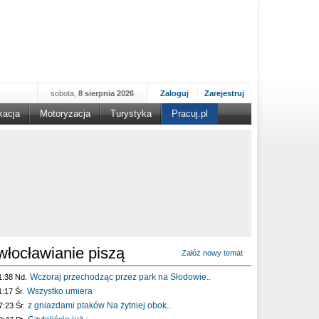
sobota,
8 sierpnia 2026
Zaloguj
Zarejestruj
kacja
Motoryzacja
Turystyka
Pracuj.pl
włocławianie piszą
Załóż nowy temat
Wczoraj przechodząc przez park na Słodowie..
1:38 Nd.
Wszystko umiera
1:17 Śr.
z gniazdami ptaków Na żytniej obok..
7:23 Śr.