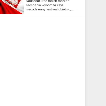
Nadszedł kres moich marzeń.
Kampania wyborcza czyli
niecodzienny festiwal obietnic,..