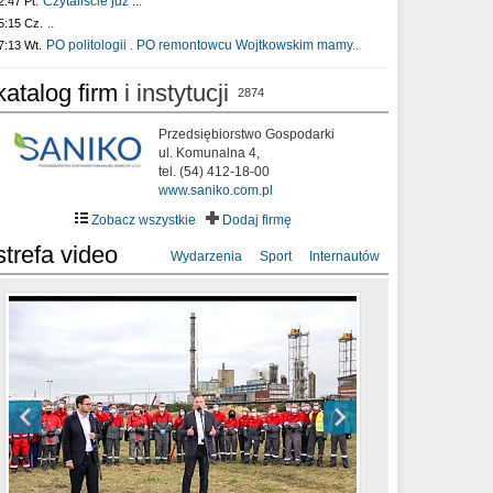
Czytaliście już :..
2:47 Pt.
..
5:15 Cz.
PO politologii . PO remontowcu Wojtkowskim mamy..
7:13 Wt.
katalog firm
i instytucji
2874
Przedsiębiorstwo Gospodarki
ul. Komunalna 4,
tel. (54) 412-18-00
www.saniko.com.pl
Zobacz wszystkie
Dodaj firmę
strefa video
Wydarzenia
Sport
Internautów
sixf33t .Last Year DRONE FOOTAGE
XXIII Sesja Rady Miasta Włocławek VIII
Ni To Ponk - W oczach mamy strach
Włocławek
kadencji w dniu 09.06.2020 r.