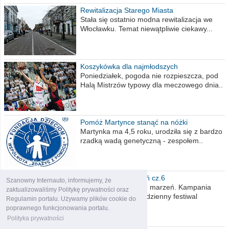
Rewitalizacja Starego Miasta
Stała się ostatnio modna rewitalizacja we
Włocławku. Temat niewątpliwie ciekawy...
Koszykówka dla najmłodszych
Poniedziałek, pogoda nie rozpieszcza, pod
Halą Mistrzów typowy dla meczowego dnia..
Pomóż Martynce stanąć na nóżki
Martynka ma 4,5 roku, urodziła się z bardzo
rzadką wadą genetyczną - zespołem..
Polska moich marzeń cz.6
Szanowny Internauto, informujemy, że
Nadszedł kres moich marzeń. Kampania
zaktualizowaliśmy Politykę prywatności oraz
wyborcza czyli niecodzienny festiwal
Regulamin portalu. Używamy plików cookie do
obietnic,..
poprawnego funkcjonowania portalu.
Polityka prywatności