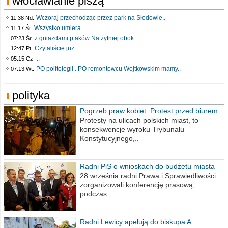
włocławianie piszą
Wczoraj przechodząc przez park na Słodowie..
11:38 Nd.
Wszystko umiera
11:17 Śr.
z gniazdami ptaków Na żytniej obok..
07:23 Śr.
Czytaliście już :..
12:47 Pt.
..
05:15 Cz.
PO politologii . PO remontowcu Wojtkowskim mamy..
07:13 Wt.
polityka
Pogrzeb praw kobiet. Protest przed biurem
poselskim PiS
Protesty na ulicach polskich miast, to
konsekwencje wyroku Trybunału
Konstytucyjnego,..
Radni PiS o wnioskach do budżetu miasta
na 2021 rok
28 września radni Prawa i Sprawiedliwości
zorganizowali konferencję prasową,
podczas..
Radni Lewicy apelują do biskupa A.