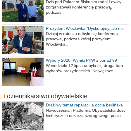
Wiesława Meringa
Dziś pod Pałacem Biskupim radni Lewicy
zorganizowali konferencję prasową,
podczas..
Prezydent Włocławka:"Dyskutujmy, ale nie
obrażajmy się”
Dzisiaj w ratuszu odbyła się konferencja
prasowa, podczas której prezydent
Włocławka..
Wybory 2020. Wyniki PKW z ponad 99
procent obwodów
W niedzielę 12 lipca odbyła się druga tura
wyborów prezydenckich. Największe..
dziennikarstwo obywatelskie
Drażliwy temat reparacji a opcja berlińska
Nowoczesna i Platforma Obywatelska dość
histerycznie oskarża szeregowego posła..