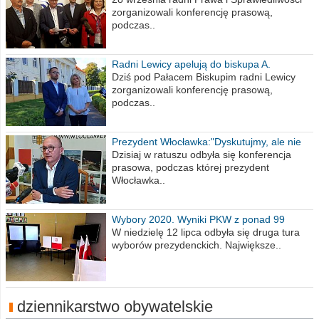
zorganizowali konferencję prasową,
podczas..
Radni Lewicy apelują do biskupa A.
Wiesława Meringa
Dziś pod Pałacem Biskupim radni Lewicy
zorganizowali konferencję prasową,
podczas..
Prezydent Włocławka:"Dyskutujmy, ale nie
obrażajmy się”
Dzisiaj w ratuszu odbyła się konferencja
prasowa, podczas której prezydent
Włocławka..
Wybory 2020. Wyniki PKW z ponad 99
procent obwodów
W niedzielę 12 lipca odbyła się druga tura
wyborów prezydenckich. Największe..
dziennikarstwo obywatelskie