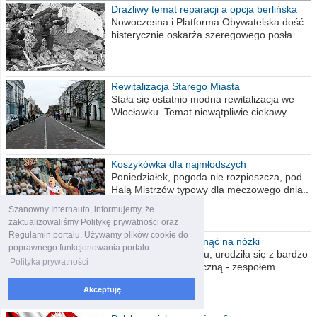
Drażliwy temat reparacji a opcja berlińska
Nowoczesna i Platforma Obywatelska dość
histerycznie oskarża szeregowego posła..
Rewitalizacja Starego Miasta
Stała się ostatnio modna rewitalizacja we
Włocławku. Temat niewątpliwie ciekawy...
Koszykówka dla najmłodszych
Poniedziałek, pogoda nie rozpieszcza, pod
Halą Mistrzów typowy dla meczowego dnia..
Szanowny Internauto, informujemy, że
zaktualizowaliśmy Politykę prywatności oraz
Regulamin portalu. Używamy plików cookie do
Pomóż Martynce stanąć na nóżki
poprawnego funkcjonowania portalu.
Martynka ma 4,5 roku, urodziła się z bardzo
Polityka prywatności
rzadką wadą genetyczną - zespołem..
Akceptuję