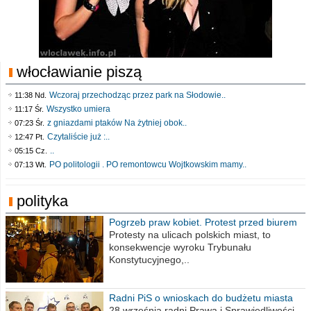
włocławianie piszą
Wczoraj przechodząc przez park na Słodowie..
11:38 Nd.
Wszystko umiera
11:17 Śr.
z gniazdami ptaków Na żytniej obok..
07:23 Śr.
Czytaliście już :..
12:47 Pt.
..
05:15 Cz.
PO politologii . PO remontowcu Wojtkowskim mamy..
07:13 Wt.
polityka
Pogrzeb praw kobiet. Protest przed biurem
poselskim PiS
Protesty na ulicach polskich miast, to
konsekwencje wyroku Trybunału
Konstytucyjnego,..
Radni PiS o wnioskach do budżetu miasta
na 2021 rok
28 września radni Prawa i Sprawiedliwości