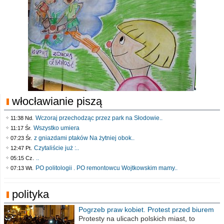
włocławianie piszą
Wczoraj przechodząc przez park na Słodowie..
11:38 Nd.
Wszystko umiera
11:17 Śr.
z gniazdami ptaków Na żytniej obok..
07:23 Śr.
Czytaliście już :..
12:47 Pt.
..
05:15 Cz.
PO politologii . PO remontowcu Wojtkowskim mamy..
07:13 Wt.
polityka
Pogrzeb praw kobiet. Protest przed biurem
poselskim PiS
Protesty na ulicach polskich miast, to