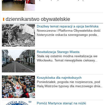
dziennikarstwo obywatelskie
Drażliwy temat reparacji a opcja berlińska
Nowoczesna i Platforma Obywatelska dość
histerycznie oskarża szeregowego posła..
Rewitalizacja Starego Miasta
Stała się ostatnio modna rewitalizacja we
Włocławku. Temat niewątpliwie ciekawy...
Koszykówka dla najmłodszych
Poniedziałek, pogoda nie rozpieszcza, pod
Halą Mistrzów typowy dla meczowego dnia..
Pomóż Martynce stanąć na nóżki