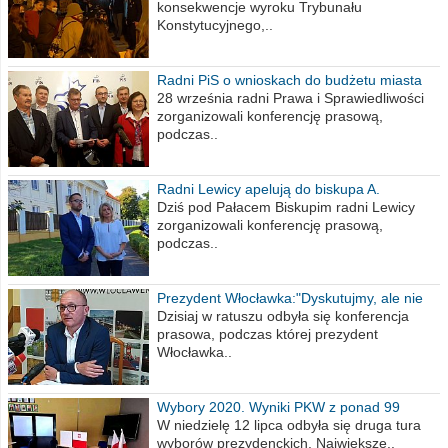
konsekwencje wyroku Trybunału
Konstytucyjnego,..
Radni PiS o wnioskach do budżetu miasta
na 2021 rok
28 września radni Prawa i Sprawiedliwości
zorganizowali konferencję prasową,
podczas..
Radni Lewicy apelują do biskupa A.
Wiesława Meringa
Dziś pod Pałacem Biskupim radni Lewicy
zorganizowali konferencję prasową,
podczas..
Prezydent Włocławka:"Dyskutujmy, ale nie
obrażajmy się”
Dzisiaj w ratuszu odbyła się konferencja
prasowa, podczas której prezydent
Włocławka..
Wybory 2020. Wyniki PKW z ponad 99
procent obwodów
W niedzielę 12 lipca odbyła się druga tura
wyborów prezydenckich. Największe..