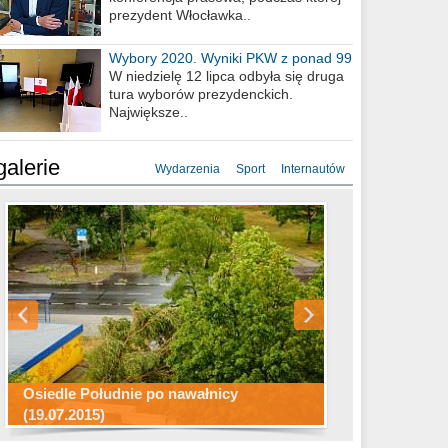
prezydent Włocławka..
Wybory 2020. Wyniki PKW z ponad 99
procent obwodów
W niedzielę 12 lipca odbyła się druga
tura wyborów prezydenckich.
Największe..
galerie
Wydarzenia
Sport
Internautów
Konkurs fotograficzny "Co to za
Miasto kładzie się do snu .
miejsca"
Ścieżka rowerowa w naszym mieście
Osiedle Południe po nawałnicy
(19.07.2015)
Wizytówka Włocławka
polowanie wigilijne 2014