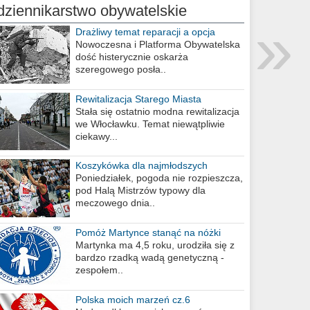
dziennikarstwo obywatelskie
»
Drażliwy temat reparacji a opcja
berlińska
Nowoczesna i Platforma Obywatelska
dość histerycznie oskarża
szeregowego posła..
Rewitalizacja Starego Miasta
Stała się ostatnio modna rewitalizacja
we Włocławku. Temat niewątpliwie
ciekawy...
Koszykówka dla najmłodszych
Poniedziałek, pogoda nie rozpieszcza,
pod Halą Mistrzów typowy dla
meczowego dnia..
Pomóż Martynce stanąć na nóżki
Martynka ma 4,5 roku, urodziła się z
bardzo rzadką wadą genetyczną -
zespołem..
Polska moich marzeń cz.6