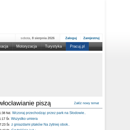
sobota,
8 sierpnia 2026
Zaloguj
Zarejestruj
kacja
Motoryzacja
Turystyka
Pracuj.pl
włocławianie piszą
Załóż nowy temat
Wczoraj przechodząc przez park na Słodowie..
1:38 Nd.
Wszystko umiera
1:17 Śr.
z gniazdami ptaków Na żytniej obok..
7:23 Śr.