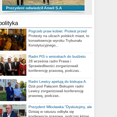
TOP 10 przechwytów Anwilu Włocławek
TOP 5 rzutów Anwilu Włocławek w BCL
Prezydent odwiedził Anwil S.A
w EBL w sezonie 2019/2020
w sezonie 2019/2020
polityka
Pogrzeb praw kobiet. Protest przed
biurem poselskim PiS
Protesty na ulicach polskich miast, to
konsekwencje wyroku Trybunału
Konstytucyjnego,..
Radni PiS o wnioskach do budżetu
miasta na 2021 rok
28 września radni Prawa i
Sprawiedliwości zorganizowali
konferencję prasową, podczas..
Radni Lewicy apelują do biskupa A.
Wiesława Meringa
Dziś pod Pałacem Biskupim radni
Lewicy zorganizowali konferencję
prasową, podczas..
Prezydent Włocławka:"Dyskutujmy, ale
nie obrażajmy się”
Dzisiaj w ratuszu odbyła się
konferencja prasowa, podczas której