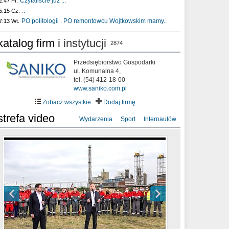
Czytaliście już :..
2:47 Pt.
..
5:15 Cz.
PO politologii . PO remontowcu Wojtkowskim mamy..
7:13 Wt.
katalog firm
i instytucji
2874
Przedsiębiorstwo Gospodarki
ul. Komunalna 4,
tel. (54) 412-18-00
www.saniko.com.pl
Zobacz wszystkie
Dodaj firmę
strefa video
Wydarzenia
Sport
Internautów
sixf33t .Last Year DRONE FOOTAGE
XXIII Sesja Rady Miasta Włocławek VIII
Ni To Ponk - W oczach mamy strach
Włocławek
kadencji w dniu 09.06.2020 r.