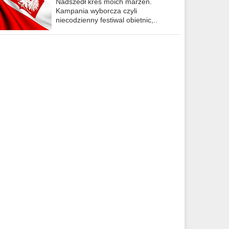
Nadszedł kres moich marzeń.
Kampania wyborcza czyli
niecodzienny festiwal obietnic,..