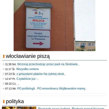
włocławianie piszą
Wczoraj przechodząc przez park na Słodowie..
11:38 Nd.
Wszystko umiera
11:17 Śr.
z gniazdami ptaków Na żytniej obok..
07:23 Śr.
Czytaliście już :..
12:47 Pt.
..
05:15 Cz.
PO politologii . PO remontowcu Wojtkowskim mamy..
07:13 Wt.
polityka
Pogrzeb praw kobiet. Protest przed biurem