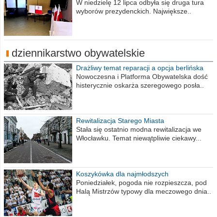
procent obwodów
W niedzielę 12 lipca odbyła się druga tura
wyborów prezydenckich. Największe..
dziennikarstwo obywatelskie
Drażliwy temat reparacji a opcja berlińska
Nowoczesna i Platforma Obywatelska dość
histerycznie oskarża szeregowego posła..
Rewitalizacja Starego Miasta
Stała się ostatnio modna rewitalizacja we
Włocławku. Temat niewątpliwie ciekawy...
Koszykówka dla najmłodszych
Poniedziałek, pogoda nie rozpieszcza, pod
Halą Mistrzów typowy dla meczowego dnia..