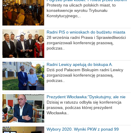
poselskim PiS
Protesty na ulicach polskich miast, to
konsekwencje wyroku Trybunału
Konstytucyjnego,..
Radni PiS o wnioskach do budżetu miasta
na 2021 rok
28 września radni Prawa i Sprawiedliwości
zorganizowali konferencję prasową,
podczas..
Radni Lewicy apelują do biskupa A.
Wiesława Meringa
Dziś pod Pałacem Biskupim radni Lewicy
zorganizowali konferencję prasową,
podczas..
Prezydent Włocławka:"Dyskutujmy, ale nie
obrażajmy się”
Dzisiaj w ratuszu odbyła się konferencja
prasowa, podczas której prezydent
Włocławka..
Wybory 2020. Wyniki PKW z ponad 99