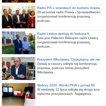
Radni PiS o wnioskach do budżetu miasta
na 2021 rok
28 września radni Prawa i Sprawiedliwości
zorganizowali konferencję prasową,
podczas..
Radni Lewicy apelują do biskupa A.
Wiesława Meringa
Dziś pod Pałacem Biskupim radni Lewicy
zorganizowali konferencję prasową,
podczas..
Prezydent Włocławka:"Dyskutujmy, ale nie
obrażajmy się”
Dzisiaj w ratuszu odbyła się konferencja
prasowa, podczas której prezydent
Włocławka..
Wybory 2020. Wyniki PKW z ponad 99
procent obwodów
W niedzielę 12 lipca odbyła się druga tura
wyborów prezydenckich. Największe..