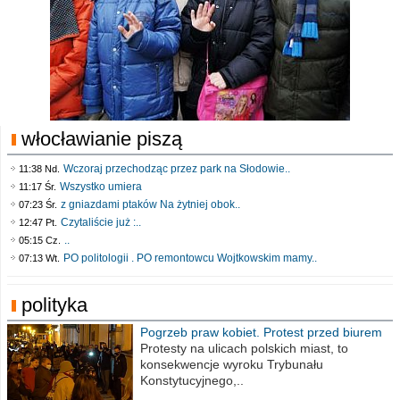
włocławianie piszą
Wczoraj przechodząc przez park na Słodowie..
11:38 Nd.
Wszystko umiera
11:17 Śr.
z gniazdami ptaków Na żytniej obok..
07:23 Śr.
Czytaliście już :..
12:47 Pt.
..
05:15 Cz.
PO politologii . PO remontowcu Wojtkowskim mamy..
07:13 Wt.
polityka
Pogrzeb praw kobiet. Protest przed biurem
poselskim PiS
Protesty na ulicach polskich miast, to
konsekwencje wyroku Trybunału
Konstytucyjnego,..