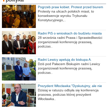
Pogrzeb praw kobiet. Protest przed biurem
poselskim PiS
Protesty na ulicach polskich miast, to
konsekwencje wyroku Trybunału
Konstytucyjnego,..
Radni PiS o wnioskach do budżetu miasta
na 2021 rok
28 września radni Prawa i Sprawiedliwości
zorganizowali konferencję prasową,
podczas..
Radni Lewicy apelują do biskupa A.
Wiesława Meringa
Dziś pod Pałacem Biskupim radni Lewicy
zorganizowali konferencję prasową,
podczas..
Prezydent Włocławka:"Dyskutujmy, ale nie
obrażajmy się”
Dzisiaj w ratuszu odbyła się konferencja
prasowa, podczas której prezydent
Włocławka..