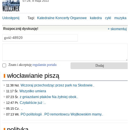
07:28, 9 maja 2022
Udostępnij
Tagi:
Katedralne Koncerty Organowe
katedra
cykl
muzyka
Rozpocznij dyskusję!
+ skomentuj
Znam i akceptuję
regulamin portalu
włocławianie piszą
Wczoraj przechodząc przez park na Słodowie..
11:38 Nd.
Wszystko umiera
11:17 Śr.
z gniazdami ptaków Na żytniej obok..
07:23 Śr.
Czytaliście już :..
12:47 Pt.
..
05:15 Cz.
PO politologii . PO remontowcu Wojtkowskim mamy..
07:13 Wt.
polityka