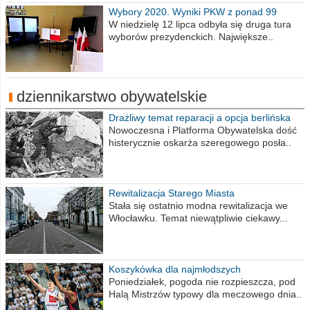
Wybory 2020. Wyniki PKW z ponad 99
procent obwodów
W niedzielę 12 lipca odbyła się druga tura
wyborów prezydenckich. Największe..
dziennikarstwo obywatelskie
Drażliwy temat reparacji a opcja berlińska
Nowoczesna i Platforma Obywatelska dość
histerycznie oskarża szeregowego posła..
Rewitalizacja Starego Miasta
Stała się ostatnio modna rewitalizacja we
Włocławku. Temat niewątpliwie ciekawy...
Koszykówka dla najmłodszych
Poniedziałek, pogoda nie rozpieszcza, pod
Halą Mistrzów typowy dla meczowego dnia..