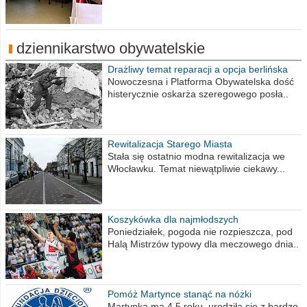
dziennikarstwo obywatelskie
Drażliwy temat reparacji a opcja berlińska
Nowoczesna i Platforma Obywatelska dość
histerycznie oskarża szeregowego posła..
Rewitalizacja Starego Miasta
Stała się ostatnio modna rewitalizacja we
Włocławku. Temat niewątpliwie ciekawy...
Koszykówka dla najmłodszych
Poniedziałek, pogoda nie rozpieszcza, pod
Halą Mistrzów typowy dla meczowego dnia..
Pomóż Martynce stanąć na nóżki
Martynka ma 4,5 roku, urodziła się z bardzo