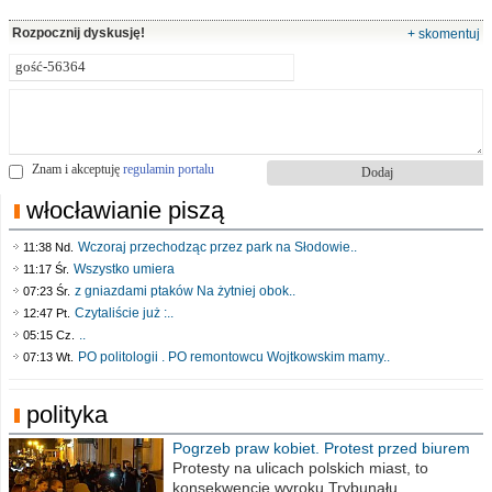
Rozpocznij dyskusję!
+ skomentuj
Znam i akceptuję
regulamin portalu
włocławianie piszą
Wczoraj przechodząc przez park na Słodowie..
11:38 Nd.
Wszystko umiera
11:17 Śr.
z gniazdami ptaków Na żytniej obok..
07:23 Śr.
Czytaliście już :..
12:47 Pt.
..
05:15 Cz.
PO politologii . PO remontowcu Wojtkowskim mamy..
07:13 Wt.
polityka
Pogrzeb praw kobiet. Protest przed biurem
poselskim PiS
Protesty na ulicach polskich miast, to
konsekwencje wyroku Trybunału