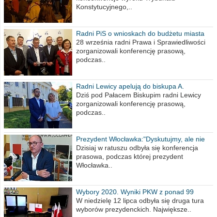
Konstytucyjnego,..
Radni PiS o wnioskach do budżetu miasta
na 2021 rok
28 września radni Prawa i Sprawiedliwości
zorganizowali konferencję prasową,
podczas..
Radni Lewicy apelują do biskupa A.
Wiesława Meringa
Dziś pod Pałacem Biskupim radni Lewicy
zorganizowali konferencję prasową,
podczas..
Prezydent Włocławka:"Dyskutujmy, ale nie
obrażajmy się”
Dzisiaj w ratuszu odbyła się konferencja
prasowa, podczas której prezydent
Włocławka..
Wybory 2020. Wyniki PKW z ponad 99
procent obwodów
W niedzielę 12 lipca odbyła się druga tura
wyborów prezydenckich. Największe..