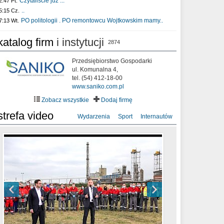
Czytaliście już :..
2:47 Pt.
..
5:15 Cz.
PO politologii . PO remontowcu Wojtkowskim mamy..
7:13 Wt.
katalog firm
i instytucji
2874
Przedsiębiorstwo Gospodarki
ul. Komunalna 4,
tel. (54) 412-18-00
www.saniko.com.pl
Zobacz wszystkie
Dodaj firmę
strefa video
Wydarzenia
Sport
Internautów
sixf33t .Last Year DRONE FOOTAGE
XXIII Sesja Rady Miasta Włocławek VIII
Ni To Ponk - W oczach mamy strach
Włocławek
kadencji w dniu 09.06.2020 r.