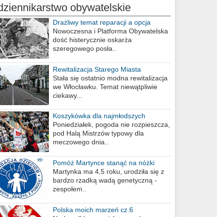
dziennikarstwo obywatelskie
Drażliwy temat reparacji a opcja
berlińska
Nowoczesna i Platforma Obywatelska
dość histerycznie oskarża
szeregowego posła..
Rewitalizacja Starego Miasta
Stała się ostatnio modna rewitalizacja
we Włocławku. Temat niewątpliwie
ciekawy...
Koszykówka dla najmłodszych
Poniedziałek, pogoda nie rozpieszcza,
pod Halą Mistrzów typowy dla
meczowego dnia..
Pomóż Martynce stanąć na nóżki
Martynka ma 4,5 roku, urodziła się z
bardzo rzadką wadą genetyczną -
zespołem..
Polska moich marzeń cz.6