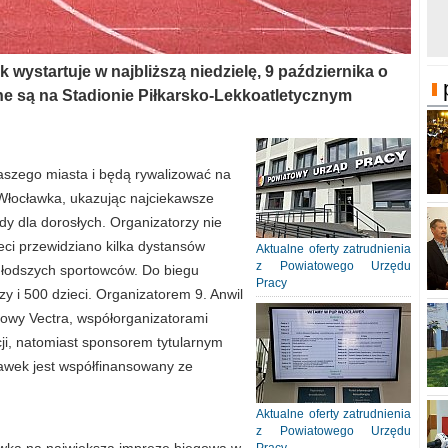
wystartuje w najbliższą niedzielę, 9 października o
ane są na Stadionie Piłkarsko-Lekkoatletycznym
naszego miasta i będą rywalizować na
 Włocławka, ukazując najciekawsze
dy dla dorosłych. Organizatorzy nie
eci przewidziano kilka dystansów
Aktualne oferty zatrudnienia
z Powiatowego Urzędu
młodszych sportowców. Do biegu
Pracy
y i 500 dzieci. Organizatorem 9. Anwil
towy Vectra, współorganizatorami
ji, natomiast sponsorem tytularnym
awek jest współfinansowany ze
Aktualne oferty zatrudnienia
z Powiatowego Urzędu