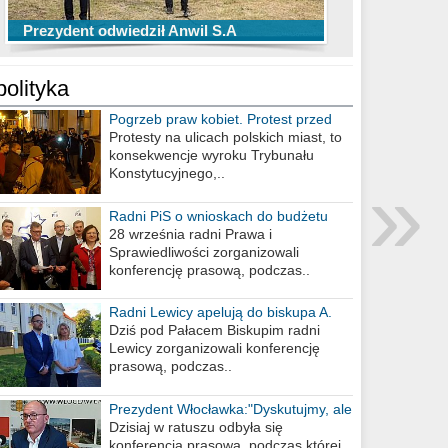
TOP 10 przechwytów Anwilu Włocławek
TOP 5 rzutów Anwilu Włocławek w BCL
Prezydent odwiedził Anwil S.A
w EBL w sezonie 2019/2020
w sezonie 2019/2020
polityka
Pogrzeb praw kobiet. Protest przed
biurem poselskim PiS
Protesty na ulicach polskich miast, to
konsekwencje wyroku Trybunału
»
Konstytucyjnego,..
Radni PiS o wnioskach do budżetu
miasta na 2021 rok
28 września radni Prawa i
Sprawiedliwości zorganizowali
konferencję prasową, podczas..
Radni Lewicy apelują do biskupa A.
Wiesława Meringa
Dziś pod Pałacem Biskupim radni
Lewicy zorganizowali konferencję
prasową, podczas..
Prezydent Włocławka:"Dyskutujmy, ale
nie obrażajmy się”
Dzisiaj w ratuszu odbyła się
konferencja prasowa, podczas której