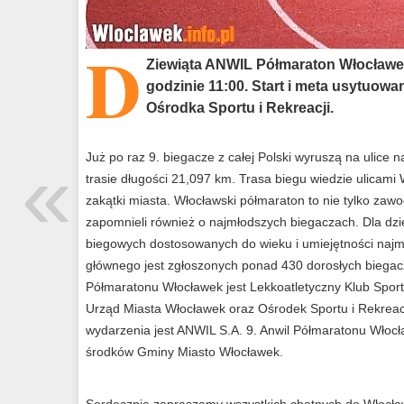
D
Ziewiąta ANWIL Półmaraton Włocławek 
godzinie 11:00. Start i meta usytuow
Ośrodka Sportu i Rekreacji.
«
Już po raz 9. biegacze z całej Polski wyruszą na ulice 
trasie długości 21,097 km. Trasa biegu wiedzie ulicami
zakątki miasta. Włocławski półmaraton to nie tylko zawo
zapomnieli również o najmłodszych biegaczach. Dla dzi
biegowych dostosowanych do wieku i umiejętności naj
głównego jest zgłoszonych ponad 430 dorosłych biegacz
Półmaratonu Włocławek jest Lekkoatletyczny Klub Spor
Urząd Miasta Włocławek oraz Ośrodek Sportu i Rekreac
wydarzenia jest ANWIL S.A. 9. Anwil Półmaratonu Włocł
środków Gminy Miasto Włocławek.