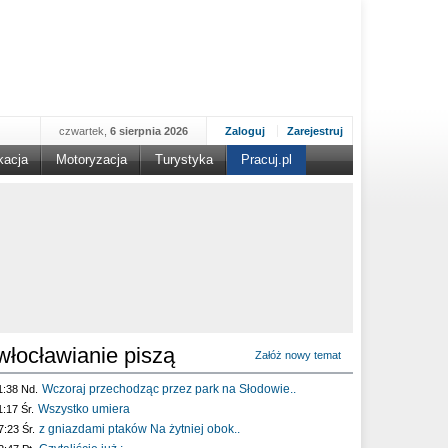
czwartek,
6 sierpnia 2026
Zaloguj
Zarejestruj
kacja
Motoryzacja
Turystyka
Pracuj.pl
włocławianie piszą
Załóż nowy temat
Wczoraj przechodząc przez park na Słodowie..
1:38 Nd.
Wszystko umiera
1:17 Śr.
z gniazdami ptaków Na żytniej obok..
7:23 Śr.