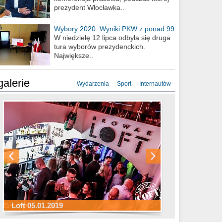
prezydent Włocławka..
Wybory 2020. Wyniki PKW z ponad 99
procent obwodów
W niedzielę 12 lipca odbyła się druga
tura wyborów prezydenckich.
Największe..
galerie
Wydarzenia
Sport
Internautów
Sylwester Hotel Młyn 31.12.2018
Sylwester Miejski 31.12.2018
Sylwester Loft 31.12.2018
Loft 05.01.2019
Sylwester Podgrodzie 31.12.2018
Sylwester Pensjonat Michelin 31.12.2018