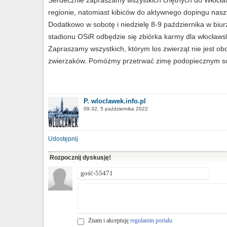
Serdecznie zapraszamy wszystkich chętnych do Włocła
regionie, natomiast kibiców do aktywnego dopingu nasz
Dodatkowo w sobotę i niedzielę 8-9 października w biu
stadionu OSiR odbędzie się zbiórka karmy dla włocławsk
Zapraszamy wszystkich, którym los zwierząt nie jest obo
zwierzaków. Pomóżmy przetrwać zimę podopiecznym sc
P. wloclawek.info.pl
09:32, 5 października 2022
Udostępnij
Rozpocznij dyskusję!
Znam i akceptuję
regulamin portalu