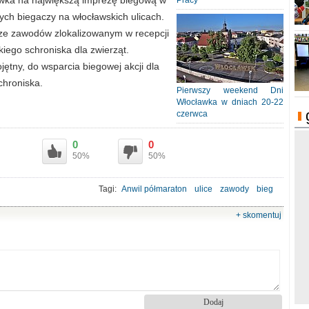
wka na największą imprezę biegową w
Pracy
ych biegaczy na włocławskich ulicach.
rze zawodów zlokalizowanym w recepcji
iego schroniska dla zwierząt.
jętny, do wsparcia biegowej akcji dla
hroniska.
Pierwszy weekend Dni
Włocławka w dniach 20-22
czerwca
0
0
50%
50%
Tagi:
Anwil półmaraton
ulice
zawody
bieg
+ skomentuj