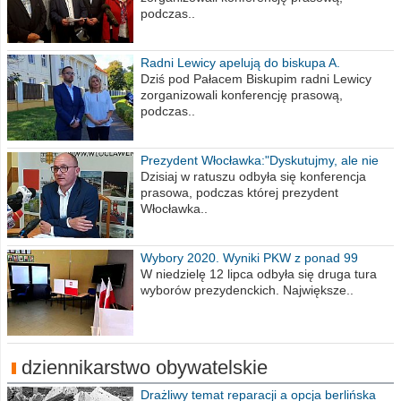
podczas..
Radni Lewicy apelują do biskupa A.
Wiesława Meringa
Dziś pod Pałacem Biskupim radni Lewicy
zorganizowali konferencję prasową,
podczas..
Prezydent Włocławka:"Dyskutujmy, ale nie
obrażajmy się”
Dzisiaj w ratuszu odbyła się konferencja
prasowa, podczas której prezydent
Włocławka..
Wybory 2020. Wyniki PKW z ponad 99
procent obwodów
W niedzielę 12 lipca odbyła się druga tura
wyborów prezydenckich. Największe..
dziennikarstwo obywatelskie
Drażliwy temat reparacji a opcja berlińska