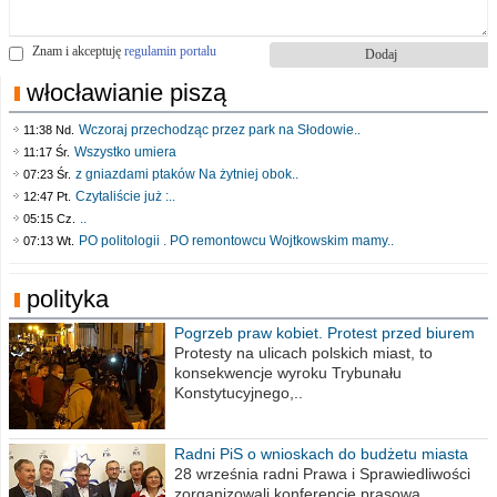
Znam i akceptuję
regulamin portalu
włocławianie piszą
Wczoraj przechodząc przez park na Słodowie..
11:38 Nd.
Wszystko umiera
11:17 Śr.
z gniazdami ptaków Na żytniej obok..
07:23 Śr.
Czytaliście już :..
12:47 Pt.
..
05:15 Cz.
PO politologii . PO remontowcu Wojtkowskim mamy..
07:13 Wt.
polityka
Pogrzeb praw kobiet. Protest przed biurem
poselskim PiS
Protesty na ulicach polskich miast, to
konsekwencje wyroku Trybunału
Konstytucyjnego,..
Radni PiS o wnioskach do budżetu miasta
na 2021 rok
28 września radni Prawa i Sprawiedliwości
zorganizowali konferencję prasową,