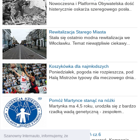
Nowoczesna i Platforma Obywatelska dość
histerycznie oskarża szeregowego posła..
Rewitalizacja Starego Miasta
Stała się ostatnio modna rewitalizacja we
Włocławku. Temat niewątpliwie ciekawy...
Koszykówka dla najmłodszych
Poniedziałek, pogoda nie rozpieszcza, pod
Halą Mistrzów typowy dla meczowego dnia..
Pomóż Martynce stanąć na nóżki
Martynka ma 4,5 roku, urodziła się z bardzo
rzadką wadą genetyczną - zespołem..
Polska moich marzeń cz.6
Szanowny Internauto, informujemy, że
Nadszedł kres moich marzeń. Kampania