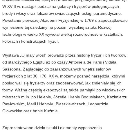
W XVIII w. nastąpił podział na golarzy i fryzjerów pielęgnujących
brody i włosy oraz felczerów świadczących usługi paramedyczne.
Powstanie pierwszej Akademii Fryzjerskiej w 1769 r. zapoczątkowało
wyniesienie tej dziedziny na poziom wysokiej sztuki. Rozwój
technologii w wieku XX wywołał wielką różnorodność w kształtach,
kolorach i konstrukcjach fryzur.
Wystawa „O mały włos!” prowadzi przez historię fryzur i ich twórców
od starożytnego Egiptu aż po czasy Antoine’a de Paris i Vidala
Sassoona. Zaglądając do zaaranżowanych wnętrz salonów
fryzjerskich z lat 30. i 70. XX w. możemy poznać narzędzia, którymi
posługiwali się fryzjerzy oraz zaobserwować, jak zmieniały się ich
formy. Ważną częścią ekspozycji są także pamiątki po włocławskich
mistrzach m.in. po Helenie, Józefie i Irenie Bogusiakach, Kazimierzu
Pawłowskim, Marii i Henryku Błaszkiewiczach, Leonardzie
Głowackim oraz Annie Kuźmie.
Zaprezentowane dzieła sztuki i elementy wyposażenia