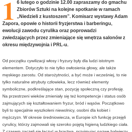
1
6 lutego o godzinie 12.00 zapraszamy do gmachu
Zbiorów Sztuki na kolejne spotkanie w ramach
„Niedzieli z kustoszem”. Komisarz wystawy Adam
Zapora, opowie o historii fryzjerstwa i barberingu,
ewolucji zawodu cyrulika oraz poprowadzi
zwiedzających przez zmieniające się wnętrza salonów z
okresu międzywojnia i PRL-u.
Od początku cywilizacji włosy i fryzury były dla ludzi istotnym
elementem. Dotyczyło to nie tylko owłosienia głowy, ale także
męskiego zarostu. Od starożytności, a być może i wcześniej, to nie
tylko naturalne atrybuty człowieka, lecz również elementy
symboliczne, podkreślające stan, pozycję społeczną czy profesję.
Na przestrzeni wieków zmieniały się też kompetencje i status osób
zajmujących się kształtowaniem fryzur, bród i wąsów. Początkowo
byli to specjalnie wyszkoleni niewolnicy, osobni dla kobiet i
mężczyzn. W okresie średniowiecza, w Europie ich funkcję przejęli
cyrulicy, którzy zajmowali się szeroko pojętą higieną ludzkiego ciała.
Z czasem zaczęli się łączyć w bractwa, przyjmując nazwę balwierzy.