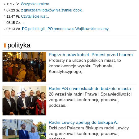
Wszystko umiera
11:17 Śr.
z gniazdami ptaków Na żytniej obok..
07:23 Śr.
Czytaliście już :..
12:47 Pt.
..
05:15 Cz.
PO politologii . PO remontowcu Wojtkowskim mamy..
07:13 Wt.
polityka
Pogrzeb praw kobiet. Protest przed biurem
poselskim PiS
Protesty na ulicach polskich miast, to
konsekwencje wyroku Trybunału
Konstytucyjnego,..
Radni PiS o wnioskach do budżetu miasta
na 2021 rok
28 września radni Prawa i Sprawiedliwości
zorganizowali konferencję prasową,
podczas..
Radni Lewicy apelują do biskupa A.
Wiesława Meringa
Dziś pod Pałacem Biskupim radni Lewicy
zorganizowali konferencję prasową,