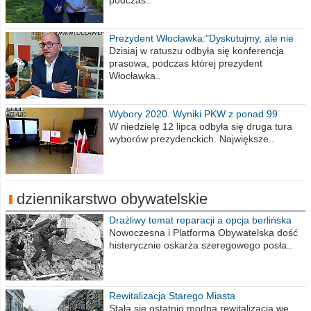
podczas..
Prezydent Włocławka:"Dyskutujmy, ale nie
obrażajmy się”
Dzisiaj w ratuszu odbyła się konferencja
prasowa, podczas której prezydent
Włocławka..
Wybory 2020. Wyniki PKW z ponad 99
procent obwodów
W niedzielę 12 lipca odbyła się druga tura
wyborów prezydenckich. Największe..
dziennikarstwo obywatelskie
Drażliwy temat reparacji a opcja berlińska
Nowoczesna i Platforma Obywatelska dość
histerycznie oskarża szeregowego posła..
Rewitalizacja Starego Miasta
Stała się ostatnio modna rewitalizacja we