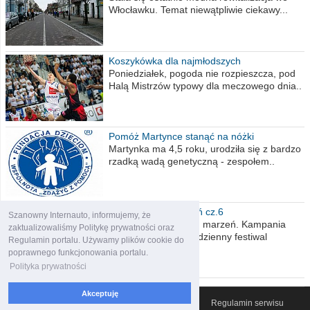
Włocławku. Temat niewątpliwie ciekawy...
Koszykówka dla najmłodszych
Poniedziałek, pogoda nie rozpieszcza, pod
Halą Mistrzów typowy dla meczowego dnia..
Pomóż Martynce stanąć na nóżki
Martynka ma 4,5 roku, urodziła się z bardzo
rzadką wadą genetyczną - zespołem..
Polska moich marzeń cz.6
Szanowny Internauto, informujemy, że
Nadszedł kres moich marzeń. Kampania
zaktualizowaliśmy Politykę prywatności oraz
wyborcza czyli niecodzienny festiwal
Regulamin portalu. Używamy plików cookie do
obietnic,..
poprawnego funkcjonowania portalu.
Polityka prywatności
Akceptuję
© 2007-2026 Włocławski Portal informacyjny
Regulamin serwisu