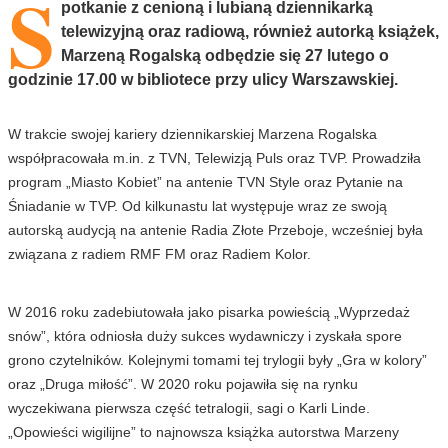
S
potkanie z cenioną i lubianą dziennikarką
telewizyjną oraz radiową, również autorką książek,
Marzeną Rogalską odbędzie się 27 lutego o
godzinie 17.00 w bibliotece przy ulicy Warszawskiej.
W trakcie swojej kariery dziennikarskiej Marzena Rogalska
współpracowała m.in. z TVN, Telewizją Puls oraz TVP. Prowadziła
program „Miasto Kobiet” na antenie TVN Style oraz Pytanie na
Śniadanie w TVP. Od kilkunastu lat występuje wraz ze swoją
autorską audycją na antenie Radia Złote Przeboje, wcześniej była
związana z radiem RMF FM oraz Radiem Kolor.
W 2016 roku zadebiutowała jako pisarka powieścią „Wyprzedaż
snów”, która odniosła duży sukces wydawniczy i zyskała spore
grono czytelników. Kolejnymi tomami tej trylogii były „Gra w kolory”
oraz „Druga miłość”. W 2020 roku pojawiła się na rynku
wyczekiwana pierwsza część tetralogii, sagi o Karli Linde.
„Opowieści wigilijne” to najnowsza książka autorstwa Marzeny