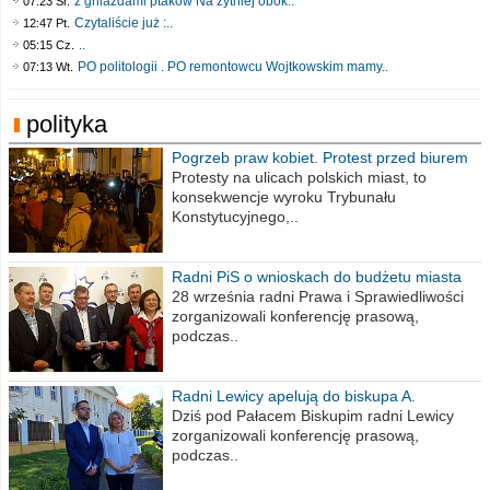
z gniazdami ptaków Na żytniej obok..
07:23 Śr.
Czytaliście już :..
12:47 Pt.
..
05:15 Cz.
PO politologii . PO remontowcu Wojtkowskim mamy..
07:13 Wt.
polityka
Pogrzeb praw kobiet. Protest przed biurem
poselskim PiS
Protesty na ulicach polskich miast, to
konsekwencje wyroku Trybunału
Konstytucyjnego,..
Radni PiS o wnioskach do budżetu miasta
na 2021 rok
28 września radni Prawa i Sprawiedliwości
zorganizowali konferencję prasową,
podczas..
Radni Lewicy apelują do biskupa A.
Wiesława Meringa
Dziś pod Pałacem Biskupim radni Lewicy
zorganizowali konferencję prasową,
podczas..