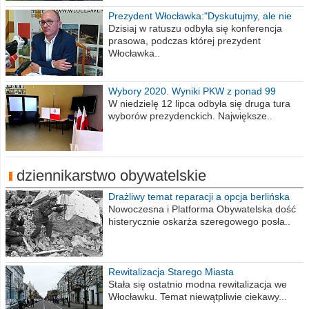
Prezydent Włocławka:"Dyskutujmy, ale nie
obrażajmy się”
Dzisiaj w ratuszu odbyła się konferencja
prasowa, podczas której prezydent
Włocławka..
Wybory 2020. Wyniki PKW z ponad 99
procent obwodów
W niedzielę 12 lipca odbyła się druga tura
wyborów prezydenckich. Największe..
dziennikarstwo obywatelskie
Drażliwy temat reparacji a opcja berlińska
Nowoczesna i Platforma Obywatelska dość
histerycznie oskarża szeregowego posła..
Rewitalizacja Starego Miasta
Stała się ostatnio modna rewitalizacja we
Włocławku. Temat niewątpliwie ciekawy...