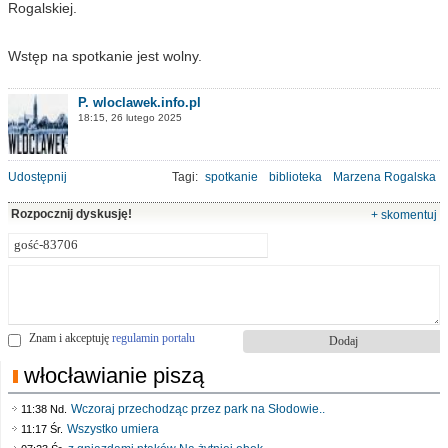
Rogalskiej.
Wstęp na spotkanie jest wolny.
P. wloclawek.info.pl
18:15, 26 lutego 2025
Udostępnij
Tagi:
spotkanie
biblioteka
Marzena Rogalska
Rozpocznij dyskusję!
+ skomentuj
Znam i akceptuję
regulamin portalu
włocławianie piszą
Wczoraj przechodząc przez park na Słodowie..
11:38 Nd.
Wszystko umiera
11:17 Śr.