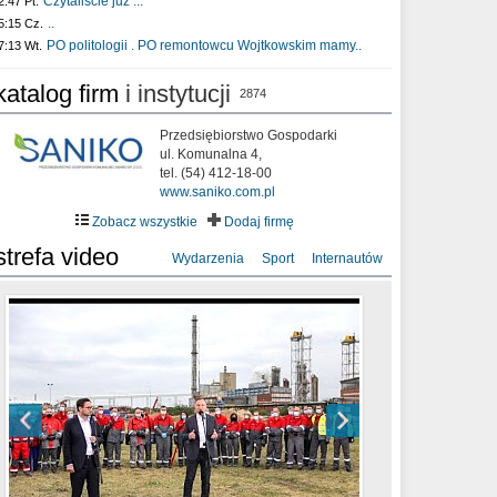
Czytaliście już :..
2:47 Pt.
..
5:15 Cz.
PO politologii . PO remontowcu Wojtkowskim mamy..
7:13 Wt.
katalog firm
i instytucji
2874
Przedsiębiorstwo Gospodarki
ul. Komunalna 4,
tel. (54) 412-18-00
www.saniko.com.pl
Zobacz wszystkie
Dodaj firmę
strefa video
Wydarzenia
Sport
Internautów
sixf33t .Last Year DRONE FOOTAGE
XXIII Sesja Rady Miasta Włocławek VIII
Ni To Ponk - W oczach mamy strach
Włocławek
kadencji w dniu 09.06.2020 r.