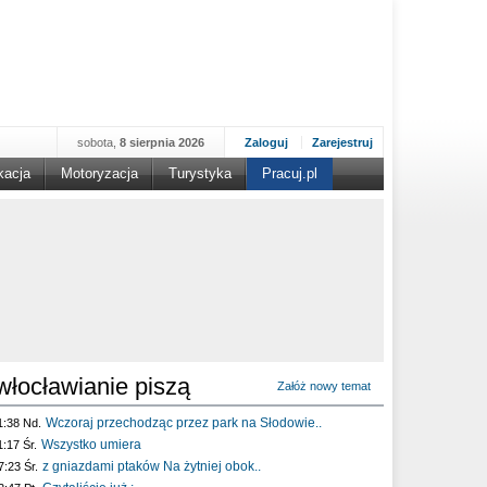
sobota,
8 sierpnia 2026
Zaloguj
Zarejestruj
kacja
Motoryzacja
Turystyka
Pracuj.pl
włocławianie piszą
Załóż nowy temat
Wczoraj przechodząc przez park na Słodowie..
1:38 Nd.
Wszystko umiera
1:17 Śr.
z gniazdami ptaków Na żytniej obok..
7:23 Śr.