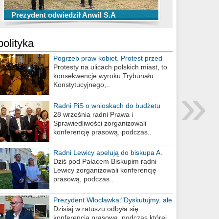
TOP 10 przechwytów Anwilu Włocławek
TOP 5 rzutów Anwilu Włocławek w BCL
Prezydent odwiedził Anwil S.A
w EBL w sezonie 2019/2020
w sezonie 2019/2020
polityka
Pogrzeb praw kobiet. Protest przed
biurem poselskim PiS
Protesty na ulicach polskich miast, to
konsekwencje wyroku Trybunału
»
Konstytucyjnego,..
Radni PiS o wnioskach do budżetu
miasta na 2021 rok
28 września radni Prawa i
Sprawiedliwości zorganizowali
konferencję prasową, podczas..
Radni Lewicy apelują do biskupa A.
Wiesława Meringa
Dziś pod Pałacem Biskupim radni
Lewicy zorganizowali konferencję
prasową, podczas..
Prezydent Włocławka:"Dyskutujmy, ale
nie obrażajmy się”
Dzisiaj w ratuszu odbyła się
konferencja prasowa, podczas której