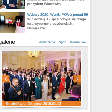
prezydent Włocławka..
Wybory 2020. Wyniki PKW z ponad 99
procent obwodów
W niedzielę 12 lipca odbyła się druga
tura wyborów prezydenckich.
Największe..
galerie
Wydarzenia
Sport
Internautów
Studniówka ZS Ekonomicznych
Studniówka Kopernik 2019.01.11
Studniówka LMK 2019.01.05
2019.01.05
Studniówka Długosz 2019.01.12
ZS Budowlanych 2019.01.12
Studniówka LZK 2019.01.11