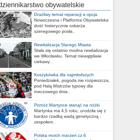
dziennikarstwo obywatelskie
Drażliwy temat reparacji a opcja
berlińska
Nowoczesna i Platforma Obywatelska
dość histerycznie oskarża
szeregowego posła..
Rewitalizacja Starego Miasta
Stała się ostatnio modna rewitalizacja
we Włocławku. Temat niewątpliwie
ciekawy...
Koszykówka dla najmłodszych
Poniedziałek, pogoda nie rozpieszcza,
pod Halą Mistrzów typowy dla
meczowego dnia..
Pomóż Martynce stanąć na nóżki
Martynka ma 4,5 roku, urodziła się z
bardzo rzadką wadą genetyczną -
zespołem..
Polska moich marzeń cz.6