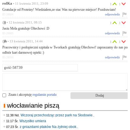
rolKa
• 11 kwietnia 2011, 23:09
1
1
Gratulacje od Proteiny! Wiedzialem,ze stac Was na pierwsze miejsce! Pozdrawiam!
odpowiedz
ID:28884
:))
• 12 kwietnia 2011, 08:15
1
1
Jasiu Mela gratuluje Oltechowi :D
odpowiedz
ID:28889
:)h
• 13 kwietnia 2011, 14:44
1
1
Pracownicy i podopieczni szpitala w Tworkach gratulują Oltechowi! zapraszamy do nas po
odbiór kart darmowej opieki :)
odpowiedz
ID:28950
Znam i akceptuję
regulamin portalu
włocławianie piszą
Wczoraj przechodząc przez park na Słodowie..
11:38 Nd.
Wszystko umiera
11:17 Śr.
z gniazdami ptaków Na żytniej obok..
07:23 Śr.