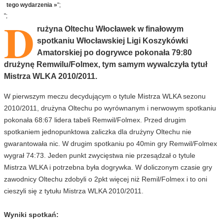
tego wydarzenia »
";
D
";
rużyna Oltechu Włocławek w finałowym
spotkaniu Włocławskiej Ligi Koszykówki
Amatorskiej po dogrywce pokonała 79:80
drużynę Remwilu/Folmex, tym samym wywalczyła tytuł
Mistrza WLKA 2010/2011.
W pierwszym meczu decydującym o tytule Mistrza WLKA sezonu
2010/2011, drużyna Oltechu po wyrównanym i nerwowym spotkaniu
pokonała 68:67 lidera tabeli Remwil/Folmex. Przed drugim
spotkaniem jednopunktowa zaliczka dla drużyny Oltechu nie
gwarantowała nic. W drugim spotkaniu po 40min gry Remwil/Folmex
wygrał 74:73. Jeden punkt zwycięstwa nie przesądzał o tytule
Mistrza WLKA i potrzebna była dogrywka. W doliczonym czasie gry
zawodnicy Oltechu zdobyli o 2pkt więcej niż Remil/Folmex i to oni
cieszyli się z tytułu Mistrza WLKA 2010/2011.
Wyniki spotkań: