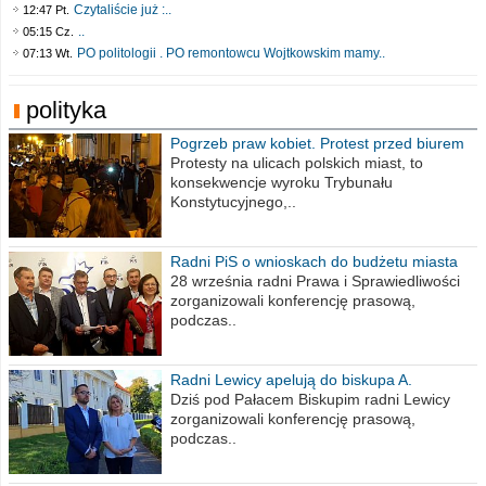
Czytaliście już :..
12:47 Pt.
..
05:15 Cz.
PO politologii . PO remontowcu Wojtkowskim mamy..
07:13 Wt.
polityka
Pogrzeb praw kobiet. Protest przed biurem
poselskim PiS
Protesty na ulicach polskich miast, to
konsekwencje wyroku Trybunału
Konstytucyjnego,..
Radni PiS o wnioskach do budżetu miasta
na 2021 rok
28 września radni Prawa i Sprawiedliwości
zorganizowali konferencję prasową,
podczas..
Radni Lewicy apelują do biskupa A.
Wiesława Meringa
Dziś pod Pałacem Biskupim radni Lewicy
zorganizowali konferencję prasową,
podczas..