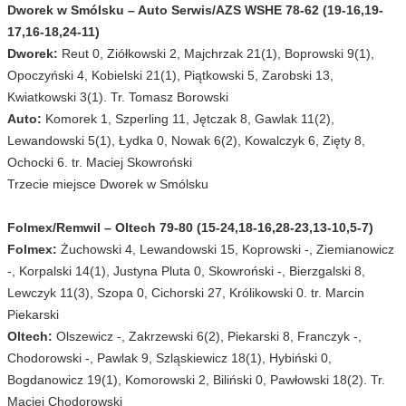
Dworek w Smólsku – Auto Serwis/AZS WSHE 78-62 (19-16,19-
17,16-18,24-11)
Dworek:
Reut 0, Ziółkowski 2, Majchrzak 21(1), Boprowski 9(1),
Opoczyński 4, Kobielski 21(1), Piątkowski 5, Zarobski 13,
Kwiatkowski 3(1). Tr. Tomasz Borowski
Auto:
Komorek 1, Szperling 11, Jętczak 8, Gawlak 11(2),
Lewandowski 5(1), Łydka 0, Nowak 6(2), Kowalczyk 6, Zięty 8,
Ochocki 6. tr. Maciej Skowroński
Trzecie miejsce Dworek w Smólsku
Folmex/Remwil – Oltech 79-80 (15-24,18-16,28-23,13-10,5-7)
Folmex:
Żuchowski 4, Lewandowski 15, Koprowski -, Ziemianowicz
-, Korpalski 14(1), Justyna Pluta 0, Skowroński -, Bierzgalski 8,
Lewczyk 11(3), Szopa 0, Cichorski 27, Królikowski 0. tr. Marcin
Piekarski
Oltech:
Olszewicz -, Zakrzewski 6(2), Piekarski 8, Franczyk -,
Chodorowski -, Pawlak 9, Szląskiewicz 18(1), Hybiński 0,
Bogdanowicz 19(1), Komorowski 2, Biliński 0, Pawłowski 18(2). Tr.
Maciej Chodorowski