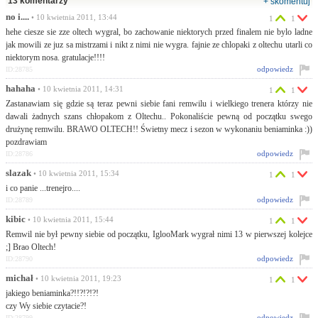
13 komentarzy
+ skomentuj
no i....
• 10 kwietnia 2011, 13:44
1
1
hehe ciesze sie zze oltech wygral, bo zachowanie niektorych przed finalem nie bylo ladne
jak mowili ze juz sa mistrzami i nikt z nimi nie wygra. fajnie ze chlopaki z oltechu utarli co
niektorym nosa. gratulacje!!!!
odpowiedz
ID:28785
hahaha
• 10 kwietnia 2011, 14:31
1
1
Zastanawiam się gdzie są teraz pewni siebie fani remwilu i wielkiego trenera którzy nie
dawali żadnych szans chłopakom z Oltechu.. Pokonaliście pewną od początku swego
drużynę remwilu. BRAWO OLTECH!! Świetny mecz i sezon w wykonaniu beniaminka :))
pozdrawiam
odpowiedz
ID:28786
slazak
• 10 kwietnia 2011, 15:34
1
1
i co panie ...trenejro....
odpowiedz
ID:28789
kibic
• 10 kwietnia 2011, 15:44
1
1
Remwil nie był pewny siebie od początku, IglooMark wygrał nimi 13 w pierwszej kolejce
;] Brao Oltech!
odpowiedz
ID:28790
michał
• 10 kwietnia 2011, 19:23
1
1
jakiego beniaminka?!!?!?!?!
czy Wy siebie czytacie?!
odpowiedz
ID:28799