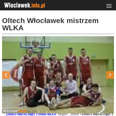
Oltech Włocławek mistrzem
WLKA
";
Zobacz więcej zdjęć z finału WLKA
" target="_blank">
Zobacz więcej zdjęć z