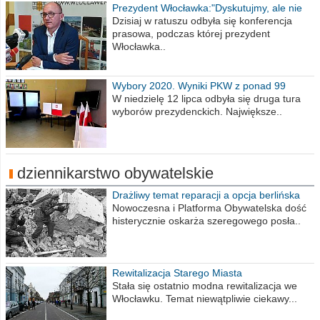
Prezydent Włocławka:"Dyskutujmy, ale nie
obrażajmy się”
Dzisiaj w ratuszu odbyła się konferencja
prasowa, podczas której prezydent
Włocławka..
Wybory 2020. Wyniki PKW z ponad 99
procent obwodów
W niedzielę 12 lipca odbyła się druga tura
wyborów prezydenckich. Największe..
dziennikarstwo obywatelskie
Drażliwy temat reparacji a opcja berlińska
Nowoczesna i Platforma Obywatelska dość
histerycznie oskarża szeregowego posła..
Rewitalizacja Starego Miasta
Stała się ostatnio modna rewitalizacja we
Włocławku. Temat niewątpliwie ciekawy...