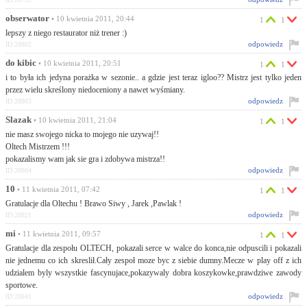
obserwator
• 10 kwietnia 2011, 20:44
1
1
lepszy z niego restaurator niż trener :)
odpowiedz
ID:28802
do kibic
• 10 kwietnia 2011, 20:51
1
1
i to była ich jedyna porażka w sezonie.. a gdzie jest teraz igloo?? Mistrz jest tylko jeden
przez wielu skreślony niedoceniony a nawet wyśmiany.
odpowiedz
ID:28803
Slazak
• 10 kwietnia 2011, 21:04
1
1
nie masz swojego nicka to mojego nie uzywaj!!
Oltech Mistrzem !!!
pokazalismy wam jak sie gra i zdobywa mistrza!!
odpowiedz
ID:28804
10
• 11 kwietnia 2011, 07:42
1
1
Gratulacje dla Oltechu ! Brawo Siwy , Jarek ,Pawlak !
odpowiedz
ID:28821
mi
• 11 kwietnia 2011, 09:57
1
1
Gratulacje dla zespołu OLTECH, pokazali serce w walce do konca,nie odpuscili i pokazali
nie jednemu co ich skreslił.Cały zespoł moze byc z siebie dumny.Mecze w play off z ich
udzialem byly wszystkie fascynujace,pokazywaly dobra koszykowke,prawdziwe zawody
sportowe.
odpowiedz
ID:28841