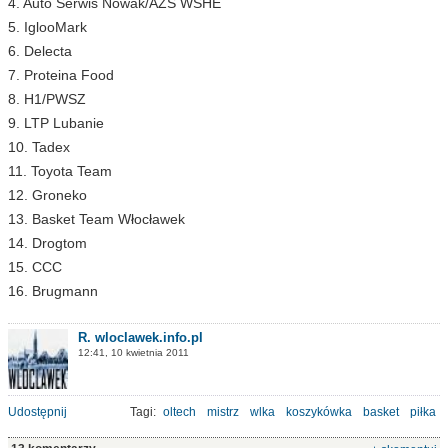
4. Auto Serwis Nowak/AZS WSHE
5. IglooMark
6. Delecta
7. Proteina Food
8. H1/PWSZ
9. LTP Lubanie
10. Tadex
11. Toyota Team
12. Groneko
13. Basket Team Włocławek
14. Drogtom
15. CCC
16. Brugmann
R. wloclawek.info.pl
12:41, 10 kwietnia 2011
Udostępnij
Tagi:
oltech
mistrz
wlka
koszykówka
basket
piłka