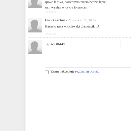
spoko Kaśka, następnym razem będzie lepiej
sam występ w cyklu to sukces
ID:30079
koci kasztan
• 27 maja 2011, 10:52
Kasia to nasz włocławski diamencik :D
ID:30100
Znam i akceptuję
regulamin portalu