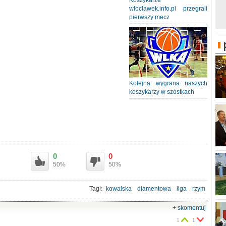
Koszykarze
wloclawek.info.pl przegrali
pierwszy mecz
Kolejna wygrana naszych
koszykarzy w szóstkach
0
0
50%
50%
Tagi:
kowalska
diamentowa
liga
rzym
+ skomentuj
1
1