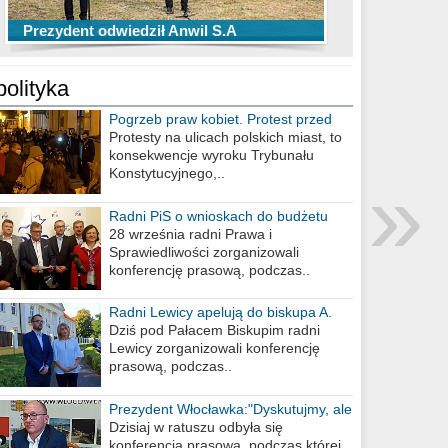
TOP 10 przechwytów Anwilu Włocławek
TOP 5 rzutów Anwilu Włocławek w BCL
Prezydent odwiedził Anwil S.A
w EBL w sezonie 2019/2020
w sezonie 2019/2020
polityka
Pogrzeb praw kobiet. Protest przed
biurem poselskim PiS
Protesty na ulicach polskich miast, to
konsekwencje wyroku Trybunału
»
Konstytucyjnego,..
Radni PiS o wnioskach do budżetu
miasta na 2021 rok
28 września radni Prawa i
Sprawiedliwości zorganizowali
konferencję prasową, podczas..
Radni Lewicy apelują do biskupa A.
Wiesława Meringa
Dziś pod Pałacem Biskupim radni
Lewicy zorganizowali konferencję
prasową, podczas..
Prezydent Włocławka:"Dyskutujmy, ale
nie obrażajmy się”
Dzisiaj w ratuszu odbyła się
konferencja prasowa, podczas której