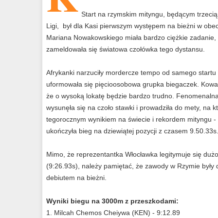
Start na rzymskim mityngu, będącym trzeci
Ligi, był dla Kasi pierwszym występem na bieżni w ob
Mariana Nowakowskiego miała bardzo ciężkie zadanie, 
zameldowała się światowa czołówka tego dystansu.
Afrykanki narzuciły mordercze tempo od samego startu 
uformowała się pięcioosobowa grupka biegaczek. Kowal
że o wysoką lokatę będzie bardzo trudno. Fenomenalna
wysunęła się na czoło stawki i prowadziła do mety, na 
tegorocznym wynikiem na świecie i rekordem mityngu -
ukończyła bieg na dziewiątej pozycji z czasem 9.50.33s
Mimo, że reprezentantka Włocławka legitymuje się du
(9:26.93s), należy pamiętać, że zawody w Rzymie były 
debiutem na bieżni.
Wyniki biegu na 3000m z przeszkodami:
1. Milcah Chemos Cheiywa (KEN) - 9:12.89