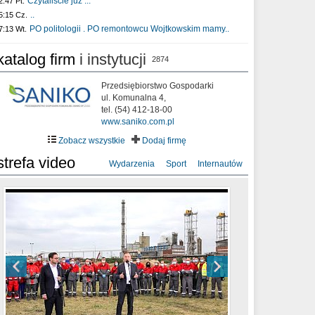
Czytaliście już :..
2:47 Pt.
..
5:15 Cz.
PO politologii . PO remontowcu Wojtkowskim mamy..
7:13 Wt.
katalog firm
i instytucji
2874
Przedsiębiorstwo Gospodarki
ul. Komunalna 4,
tel. (54) 412-18-00
www.saniko.com.pl
Zobacz wszystkie
Dodaj firmę
strefa video
Wydarzenia
Sport
Internautów
sixf33t .Last Year DRONE FOOTAGE
XXIII Sesja Rady Miasta Włocławek VIII
Ni To Ponk - W oczach mamy strach
Włocławek
kadencji w dniu 09.06.2020 r.