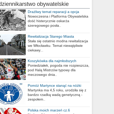
dziennikarstwo obywatelskie
Drażliwy temat reparacji a opcja
berlińska
Nowoczesna i Platforma Obywatelska
dość histerycznie oskarża
szeregowego posła..
Rewitalizacja Starego Miasta
Stała się ostatnio modna rewitalizacja
we Włocławku. Temat niewątpliwie
ciekawy...
Koszykówka dla najmłodszych
Poniedziałek, pogoda nie rozpieszcza,
pod Halą Mistrzów typowy dla
meczowego dnia..
Pomóż Martynce stanąć na nóżki
Martynka ma 4,5 roku, urodziła się z
bardzo rzadką wadą genetyczną -
zespołem..
Polska moich marzeń cz.6