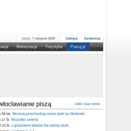
piątek,
7 sierpnia 2026
Zaloguj
Zarejestruj
kacja
Motoryzacja
Turystyka
Pracuj.pl
włocławianie piszą
Załóż nowy temat
Wczoraj przechodząc przez park na Słodowie..
1:38 Nd.
Wszystko umiera
1:17 Śr.
z gniazdami ptaków Na żytniej obok..
7:23 Śr.