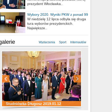
prezydent Włocławka..
Wybory 2020. Wyniki PKW z ponad 99
procent obwodów
W niedzielę 12 lipca odbyła się druga
tura wyborów prezydenckich.
Największe..
galerie
Wydarzenia
Sport
Internautów
Studniówka ZS Ekonomicznych
Studniówka Kopernik 2019.01.11
Studniówka LMK 2019.01.05
2019.01.05
Studniówka Długosz 2019.01.12
ZS Budowlanych 2019.01.12
Studniówka LZK 2019.01.11