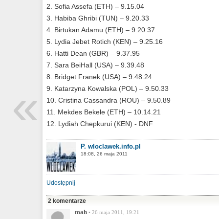
2. Sofia Assefa (ETH) – 9.15.04
3. Habiba Ghribi (TUN) – 9.20.33
4. Birtukan Adamu (ETH) – 9.20.37
5. Lydia Jebet Rotich (KEN) – 9.25.16
6. Hatti Dean (GBR) – 9.37.95
7. Sara BeiHall (USA) – 9.39.48
8. Bridget Franek (USA) – 9.48.24
«
9. Katarzyna Kowalska (POL) – 9.50.33
10. Cristina Cassandra (ROU) – 9.50.89
11. Mekdes Bekele (ETH) – 10.14.21
12. Lydiah Chepkurui (KEN) - DNF
P. wloclawek.info.pl
18:08, 26 maja 2011
Udostępnij
2 komentarze
mah
• 26 maja 2011, 19:21