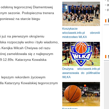
1
0
ą odsłoną tegorocznej Diamentowej
0
ecnym sezonie. Podopieczna trenera
ponieważ na starcie biegu
Koszykarze
wloclawek.info.pl obronili
i już na pierwszym okrążeniu
mistrzostwo WLKA
ska rozpoczęła wolno i było wiadomo,
 Kenijka Milcah Cheiywa od razu
której zameldowała się z najlepszym
 9:12.89s. Katarzyna Kowalska
.
Drużyna wloclawek.info.pl
awansowała do półfinałów
żo lepszym rekordem życiowym
WLKA
dla Katarzyny Kowalskiej tegorocznym