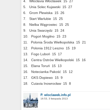
4. Włocłavia Włocławek 15 27
5. Unia Solec Kujawski 15 27
6. Grom Plewiska 15 26
7. Start Warlubie 15 25
8. Nielba Wągrowiec 15 25
9. Unia Swarzędz 15 24
10. Pogoń Mogilno 15 23
11. Polonia Środa Wielkopolska 15 21
12. Polonia 1912 Leszno 15 19
13. Fogo Luboń 15 17
14. Centra Ostrów Wielkopolski 15 16
15. Elana Toruń 15 13
16. Notecianka Pakość 15 12
17. GKS Dopiewo 15 9
18. Cuiavia Inowrocław 15 8
P. wloclawek.info.pl
16:53, 3 listopada 2013