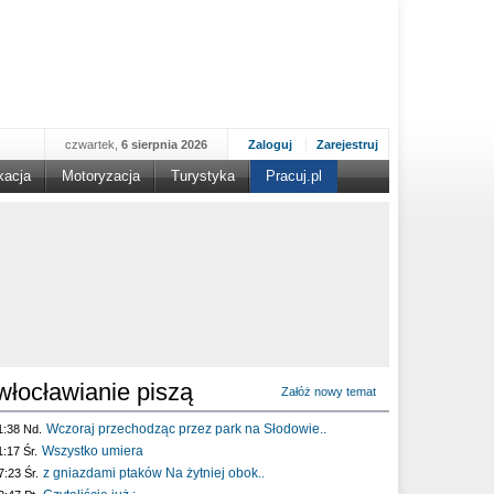
czwartek,
6 sierpnia 2026
Zaloguj
Zarejestruj
kacja
Motoryzacja
Turystyka
Pracuj.pl
włocławianie piszą
Załóż nowy temat
Wczoraj przechodząc przez park na Słodowie..
1:38 Nd.
Wszystko umiera
1:17 Śr.
z gniazdami ptaków Na żytniej obok..
7:23 Śr.