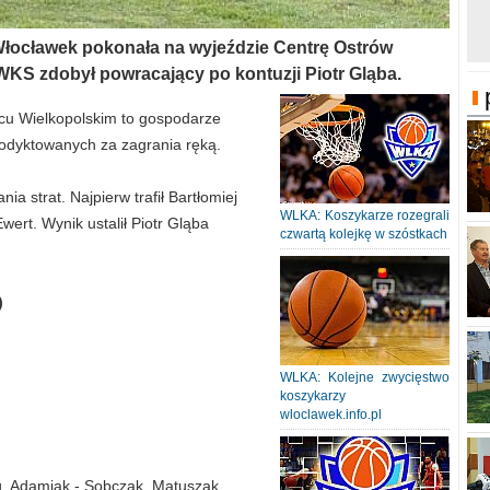
ia Włocławek pokonała na wyjeździe Centrę Ostrów
 WKS zdobył powracający po kontuzji Piotr Gląba.
wcu Wielkopolskim to gospodarze
podyktowanych za zagrania ręką.
nia strat. Najpierw trafił Bartłomiej
WLKA: Koszykarze rozegrali
ert. Wynik ustalił Piotr Gląba
czwartą kolejkę w szóstkach
)
WLKA: Kolejne zwycięstwo
koszykarzy
wloclawek.info.pl
óg, Adamiak - Sobczak, Matuszak