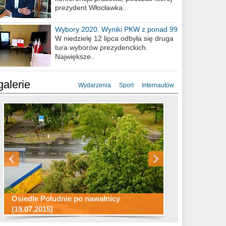
prezydent Włocławka..
Wybory 2020. Wyniki PKW z ponad 99
procent obwodów
W niedzielę 12 lipca odbyła się druga
tura wyborów prezydenckich.
Największe..
galerie
Wydarzenia
Sport
Internautów
Konkurs fotograficzny "Co to za
Miasto kładzie się do snu .
miejsca"
Ścieżka rowerowa w naszym mieście
Osiedle Południe po nawałnicy
(19.07.2015)
Wizytówka Włocławka
polowanie wigilijne 2014