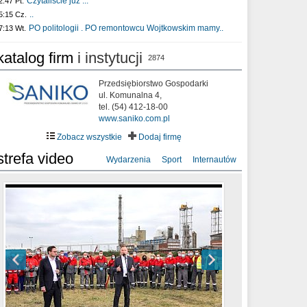
Czytaliście już :..
2:47 Pt.
..
5:15 Cz.
PO politologii . PO remontowcu Wojtkowskim mamy..
7:13 Wt.
katalog firm
i instytucji
2874
Przedsiębiorstwo Gospodarki
ul. Komunalna 4,
tel. (54) 412-18-00
www.saniko.com.pl
Zobacz wszystkie
Dodaj firmę
strefa video
Wydarzenia
Sport
Internautów
sixf33t .Last Year DRONE FOOTAGE
XXIII Sesja Rady Miasta Włocławek VIII
Ni To Ponk - W oczach mamy strach
Włocławek
kadencji w dniu 09.06.2020 r.