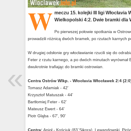
W
meczu 15. kolejki III ligi Włocłav
Wielkopolski 4:2. Dwie bramki dla
Po pierwszej połowie spotkania w Ostro
prowadzili różnicą dwóch bramek, po rzutach karnych 
W drugiej odsłonie gry włocławianie rzucili się do odrabia
Feter z rzutu karnego, a po dwóch minutach wyrównał Ew
«
dwukrotnie trafiając do bramki ostrowian.
Centra Ostrów Wlkp. - Włocłavia Włocławek 2:4 (2:0
Tomasz Adamiak - 42'
Krzysztof Matuszak - 44'
Bartłomiej Feter - 62'
Mateusz Ewert - 64'
Piotr Gląba - 67', 90'
Centra:
Anioł - Kościuk (83`Sikora), Lewandowski, Pir