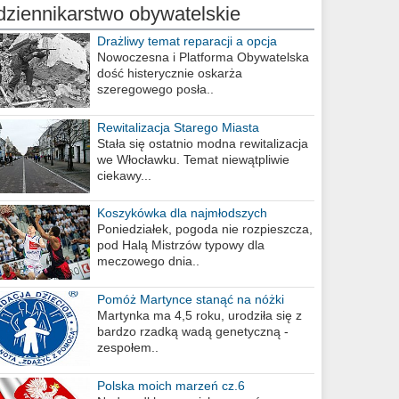
dziennikarstwo obywatelskie
Drażliwy temat reparacji a opcja
berlińska
Nowoczesna i Platforma Obywatelska
dość histerycznie oskarża
szeregowego posła..
Rewitalizacja Starego Miasta
Stała się ostatnio modna rewitalizacja
we Włocławku. Temat niewątpliwie
ciekawy...
Koszykówka dla najmłodszych
Poniedziałek, pogoda nie rozpieszcza,
pod Halą Mistrzów typowy dla
meczowego dnia..
Pomóż Martynce stanąć na nóżki
Martynka ma 4,5 roku, urodziła się z
bardzo rzadką wadą genetyczną -
zespołem..
Polska moich marzeń cz.6