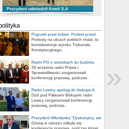
TOP 10 przechwytów Anwilu Włocławek
TOP 5 rzutów Anwilu Włocławek w BCL
Prezydent odwiedził Anwil S.A
w EBL w sezonie 2019/2020
w sezonie 2019/2020
polityka
Pogrzeb praw kobiet. Protest przed
biurem poselskim PiS
Protesty na ulicach polskich miast, to
konsekwencje wyroku Trybunału
Konstytucyjnego,..
Radni PiS o wnioskach do budżetu
»
miasta na 2021 rok
28 września radni Prawa i
Sprawiedliwości zorganizowali
konferencję prasową, podczas..
Radni Lewicy apelują do biskupa A.
Wiesława Meringa
Dziś pod Pałacem Biskupim radni
Lewicy zorganizowali konferencję
prasową, podczas..
Prezydent Włocławka:"Dyskutujmy, ale
nie obrażajmy się”
Dzisiaj w ratuszu odbyła się
konferencja prasowa, podczas której