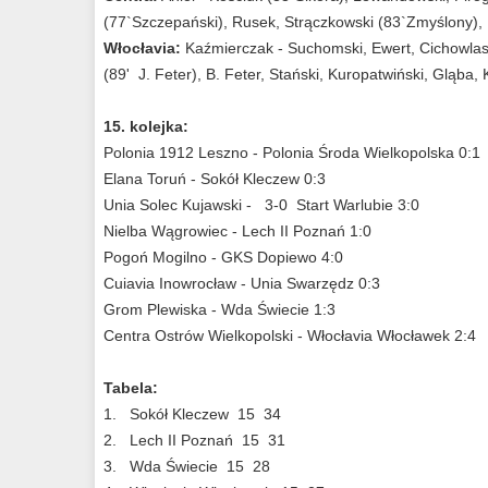
(77`Szczepański), Rusek, Strączkowski (83`Zmyślony),
Włocłavia:
Kaźmierczak - Suchomski, Ewert, Cichowlas,
(89' J. Feter), B. Feter, Stański, Kuropatwiński, Gląba,
15. kolejka:
Polonia 1912 Leszno - Polonia Środa Wielkopolska 0:1
Elana Toruń - Sokół Kleczew 0:3
Unia Solec Kujawski - 3-0 Start Warlubie 3:0
Nielba Wągrowiec - Lech II Poznań 1:0
Pogoń Mogilno - GKS Dopiewo 4:0
Cuiavia Inowrocław - Unia Swarzędz 0:3
Grom Plewiska - Wda Świecie 1:3
Centra Ostrów Wielkopolski - Włocłavia Włocławek 2:4
Tabela:
1. Sokół Kleczew 15 34
2. Lech II Poznań 15 31
3. Wda Świecie 15 28