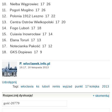
10. Nielba Wągrowiec 17 26
11. Pogoń Mogilno 17 26
12. Polonia 1912 Leszno 17 22
13. Centra Ostrów Wielkopolski 17 20
14. Fogo Luboń 17 18
15. Cuiavia Inowrocław 17 14
16. Elana Toruń 17 13
17. Notecianka Pakość 17 12
18. GKS Dopiewo 17 9
P. wloclawek.info.pl
16:17, 16 listopada 2013
Udostępnij
Tagi:
włocłavia
ks
luboń
remis
wyjzad
punkt
17 kolejka
2013
Rozpocznij dyskusję!
+ skomentuj