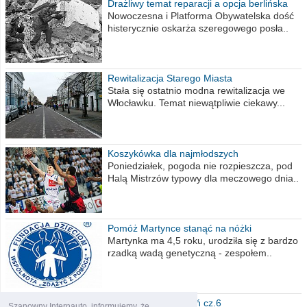
Drażliwy temat reparacji a opcja berlińska
Nowoczesna i Platforma Obywatelska dość
histerycznie oskarża szeregowego posła..
Rewitalizacja Starego Miasta
Stała się ostatnio modna rewitalizacja we
Włocławku. Temat niewątpliwie ciekawy...
Koszykówka dla najmłodszych
Poniedziałek, pogoda nie rozpieszcza, pod
Halą Mistrzów typowy dla meczowego dnia..
Pomóż Martynce stanąć na nóżki
Martynka ma 4,5 roku, urodziła się z bardzo
rzadką wadą genetyczną - zespołem..
Polska moich marzeń cz.6
Szanowny Internauto, informujemy, że