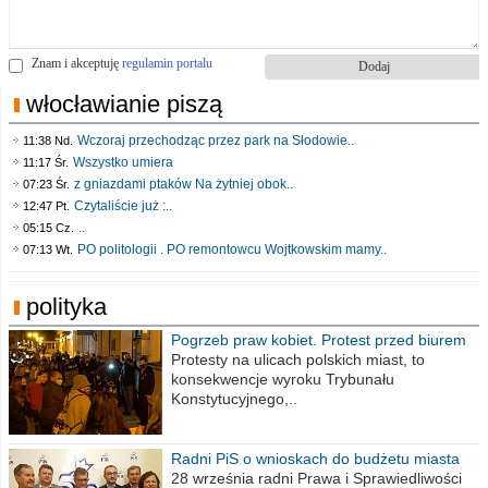
Znam i akceptuję
regulamin portalu
włocławianie piszą
Wczoraj przechodząc przez park na Słodowie..
11:38 Nd.
Wszystko umiera
11:17 Śr.
z gniazdami ptaków Na żytniej obok..
07:23 Śr.
Czytaliście już :..
12:47 Pt.
..
05:15 Cz.
PO politologii . PO remontowcu Wojtkowskim mamy..
07:13 Wt.
polityka
Pogrzeb praw kobiet. Protest przed biurem
poselskim PiS
Protesty na ulicach polskich miast, to
konsekwencje wyroku Trybunału
Konstytucyjnego,..
Radni PiS o wnioskach do budżetu miasta
na 2021 rok
28 września radni Prawa i Sprawiedliwości