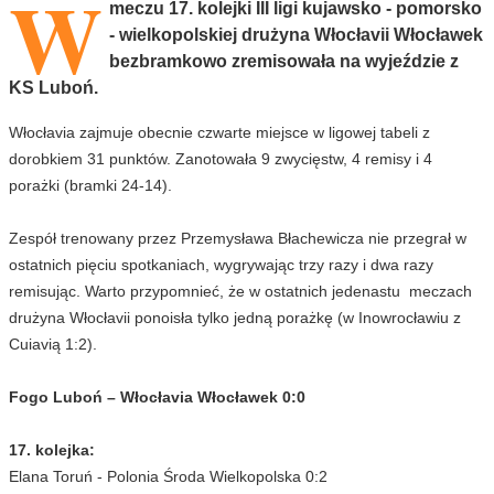
W
meczu 17. kolejki III ligi kujawsko - pomorsko
- wielkopolskiej drużyna Włocłavii Włocławek
bezbramkowo zremisowała na wyjeździe z
KS Luboń.
Włocłavia zajmuje obecnie czwarte miejsce w ligowej tabeli z
dorobkiem 31 punktów. Zanotowała 9 zwycięstw, 4 remisy i 4
porażki (bramki 24-14).
Zespół trenowany przez Przemysława Błachewicza nie przegrał w
ostatnich pięciu spotkaniach, wygrywając trzy razy i dwa razy
remisując. Warto przypomnieć, że w ostatnich jedenastu meczach
drużyna Włocłavii ponoisła tylko jedną porażkę (w Inowrocławiu z
Cuiavią 1:2).
Fogo Luboń – Włocłavia Włocławek 0:0
17. kolejka:
Elana Toruń - Polonia Środa Wielkopolska 0:2