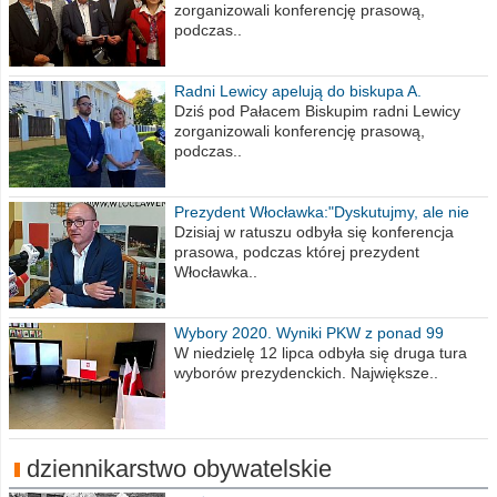
zorganizowali konferencję prasową,
podczas..
Radni Lewicy apelują do biskupa A.
Wiesława Meringa
Dziś pod Pałacem Biskupim radni Lewicy
zorganizowali konferencję prasową,
podczas..
Prezydent Włocławka:"Dyskutujmy, ale nie
obrażajmy się”
Dzisiaj w ratuszu odbyła się konferencja
prasowa, podczas której prezydent
Włocławka..
Wybory 2020. Wyniki PKW z ponad 99
procent obwodów
W niedzielę 12 lipca odbyła się druga tura
wyborów prezydenckich. Największe..
dziennikarstwo obywatelskie