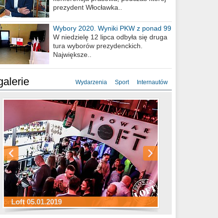
prezydent Włocławka..
Wybory 2020. Wyniki PKW z ponad 99
procent obwodów
W niedzielę 12 lipca odbyła się druga
tura wyborów prezydenckich.
Największe..
galerie
Wydarzenia
Sport
Internautów
Sylwester Hotel Młyn 31.12.2018
Sylwester Miejski 31.12.2018
Sylwester Loft 31.12.2018
Loft 05.01.2019
Sylwester Podgrodzie 31.12.2018
Sylwester Pensjonat Michelin 31.12.2018