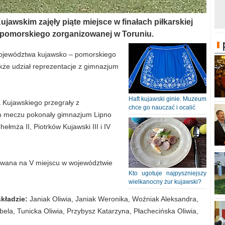
jawskim zajęły piąte miejsce w finałach piłkarskiej
pomorskiego zorganizowanej w Toruniu.
województwa kujawsko – pomorskiego
akże udział reprezentacje z gimnazjum
Haft kujawski ginie. Muzeum
a Kujawskiego przegrały z
chce go nauczać i ocalić
im meczu pokonały gimnazjum Lipno
łmża II, Piotrków Kujawski III i IV
kowana na V miejscu w województwie
Kto ugotuje najpyszniejszy
wielkanocny żur kujawski?
kładzie:
Janiak Oliwia, Janiak Weronika, Woźniak Aleksandra,
a, Tunicka Oliwia, Przybysz Katarzyna, Płachecińska Oliwia,