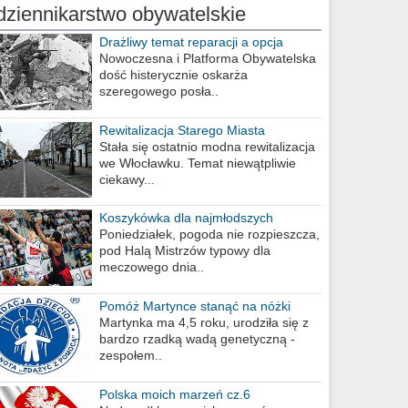
dziennikarstwo obywatelskie
Drażliwy temat reparacji a opcja
berlińska
Nowoczesna i Platforma Obywatelska
dość histerycznie oskarża
szeregowego posła..
Rewitalizacja Starego Miasta
Stała się ostatnio modna rewitalizacja
we Włocławku. Temat niewątpliwie
ciekawy...
Koszykówka dla najmłodszych
Poniedziałek, pogoda nie rozpieszcza,
pod Halą Mistrzów typowy dla
meczowego dnia..
Pomóż Martynce stanąć na nóżki
Martynka ma 4,5 roku, urodziła się z
bardzo rzadką wadą genetyczną -
zespołem..
Polska moich marzeń cz.6