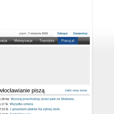
piątek,
7 sierpnia 2026
Zaloguj
Zarejestruj
kacja
Motoryzacja
Turystyka
Pracuj.pl
włocławianie piszą
Załóż nowy temat
Wczoraj przechodząc przez park na Słodowie..
1:38 Nd.
Wszystko umiera
1:17 Śr.
z gniazdami ptaków Na żytniej obok..
7:23 Śr.