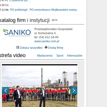
Czytaliście już :..
2:47 Pt.
..
5:15 Cz.
PO politologii . PO remontowcu Wojtkowskim mamy..
7:13 Wt.
katalog firm
i instytucji
2874
Przedsiębiorstwo Gospodarki
ul. Komunalna 4,
tel. (54) 412-18-00
www.saniko.com.pl
Zobacz wszystkie
Dodaj firmę
strefa video
Wydarzenia
Sport
Internautów
sixf33t .Last Year DRONE FOOTAGE
XXIII Sesja Rady Miasta Włocławek VIII
Ni To Ponk - W oczach mamy strach
Włocławek
kadencji w dniu 09.06.2020 r.