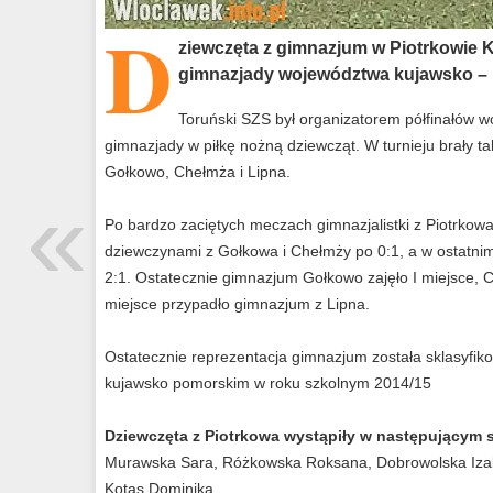
D
ziewczęta z gimnazjum w Piotrkowie Ku
gimnazjady województwa kujawsko – 
Toruński SZS był organizatorem półfinałów 
gimnazjady w piłkę nożną dziewcząt. W turnieju brały t
Gołkowo, Chełmża i Lipna.
«
Po bardzo zaciętych meczach gimnazjalistki z Piotrkow
dziewczynami z Gołkowa i Chełmży po 0:1, a w ostatn
2:1. Ostatecznie gimnazjum Gołkowo zajęło I miejsce, Che
miejsce przypadło gimnazjum z Lipna.
Ostatecznie reprezentacja gimnazjum została sklasyfi
kujawsko pomorskim w roku szkolnym 2014/15
Dziewczęta z Piotrkowa wystąpiły w następującym s
Murawska Sara, Różkowska Roksana, Dobrowolska Izabel
Kotas Dominika.