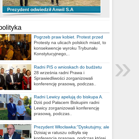
TOP 10 przechwytów Anwilu Włocławek
TOP 5 rzutów Anwilu Włocławek w BCL
Prezydent odwiedził Anwil S.A
w EBL w sezonie 2019/2020
w sezonie 2019/2020
polityka
Pogrzeb praw kobiet. Protest przed
biurem poselskim PiS
Protesty na ulicach polskich miast, to
konsekwencje wyroku Trybunału
»
Konstytucyjnego,..
Radni PiS o wnioskach do budżetu
miasta na 2021 rok
28 września radni Prawa i
Sprawiedliwości zorganizowali
konferencję prasową, podczas..
Radni Lewicy apelują do biskupa A.
Wiesława Meringa
Dziś pod Pałacem Biskupim radni
Lewicy zorganizowali konferencję
prasową, podczas..
Prezydent Włocławka:"Dyskutujmy, ale
nie obrażajmy się”
Dzisiaj w ratuszu odbyła się
konferencja prasowa, podczas której