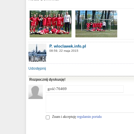
P. wloclawek.info.pl
08:59, 22 maja 2015
Udostępnij
Rozpocznij dyskusję!
Znam i akceptuję
regulamin portalu