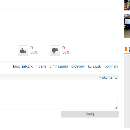
0
0
50%
50%
Tagi:
piłkarki
nożne
gimnazjada
piotrków
kujawski
pólfinały
+ skomentuj