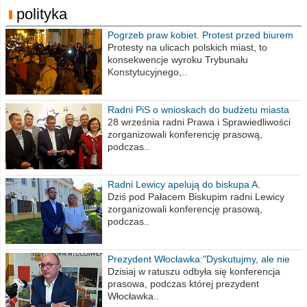
polityka
Pogrzeb praw kobiet. Protest przed biurem
poselskim PiS
Protesty na ulicach polskich miast, to
konsekwencje wyroku Trybunału
Konstytucyjnego,..
Radni PiS o wnioskach do budżetu miasta
na 2021 rok
28 września radni Prawa i Sprawiedliwości
zorganizowali konferencję prasową,
podczas..
Radni Lewicy apelują do biskupa A.
Wiesława Meringa
Dziś pod Pałacem Biskupim radni Lewicy
zorganizowali konferencję prasową,
podczas..
Prezydent Włocławka:"Dyskutujmy, ale nie
obrażajmy się”
Dzisiaj w ratuszu odbyła się konferencja
prasowa, podczas której prezydent
Włocławka..