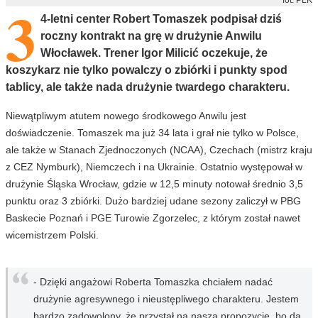
3
4-letni center Robert Tomaszek podpisał dziś
roczny kontrakt na grę w drużynie Anwilu
Włocławek. Trener Igor Milicić oczekuje, że
koszykarz nie tylko powalczy o zbiórki i punkty spod
tablicy, ale także nada drużynie twardego charakteru.
Niewątpliwym atutem nowego środkowego Anwilu jest
doświadczenie. Tomaszek ma już 34 lata i grał nie tylko w Polsce,
ale także w Stanach Zjednoczonych (NCAA), Czechach (mistrz kraju
z CEZ Nymburk), Niemczech i na Ukrainie. Ostatnio występował w
drużynie Śląska Wrocław, gdzie w 12,5 minuty notował średnio 3,5
punktu oraz 3 zbiórki. Dużo bardziej udane sezony zaliczył w PBG
Baskecie Poznań i PGE Turowie Zgorzelec, z którym został nawet
wicemistrzem Polski.
- Dzięki angażowi Roberta Tomaszka chciałem nadać
drużynie agresywnego i nieustępliwego charakteru. Jestem
bardzo zadowolony, że przystał na naszą propozycję, bo da