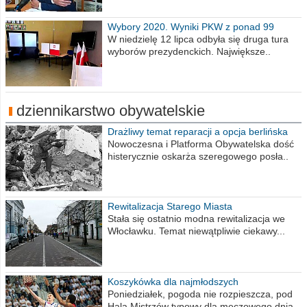
Wybory 2020. Wyniki PKW z ponad 99
procent obwodów
W niedzielę 12 lipca odbyła się druga tura
wyborów prezydenckich. Największe..
dziennikarstwo obywatelskie
Drażliwy temat reparacji a opcja berlińska
Nowoczesna i Platforma Obywatelska dość
histerycznie oskarża szeregowego posła..
Rewitalizacja Starego Miasta
Stała się ostatnio modna rewitalizacja we
Włocławku. Temat niewątpliwie ciekawy...
Koszykówka dla najmłodszych
Poniedziałek, pogoda nie rozpieszcza, pod
Halą Mistrzów typowy dla meczowego dnia..