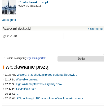
R. wloclawek.info.pl
09:29, 30 lipca 2015
Udostępnij
Rozpocznij dyskusję!
+ skomentuj
Znam i akceptuję
regulamin portalu
włocławianie piszą
Wczoraj przechodząc przez park na Słodowie..
11:38 Nd.
Wszystko umiera
11:17 Śr.
z gniazdami ptaków Na żytniej obok..
07:23 Śr.
Czytaliście już :..
12:47 Pt.
..
05:15 Cz.
PO politologii . PO remontowcu Wojtkowskim mamy..
07:13 Wt.