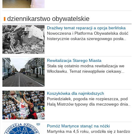
dziennikarstwo obywatelskie
Drażliwy temat reparacji a opcja berlińska
Nowoczesna i Platforma Obywatelska dość
histerycznie oskarża szeregowego posła..
Rewitalizacja Starego Miasta
Stała się ostatnio modna rewitalizacja we
Włocławku. Temat niewątpliwie ciekawy...
Koszykówka dla najmłodszych
Poniedziałek, pogoda nie rozpieszcza, pod
Halą Mistrzów typowy dla meczowego dnia..
Pomóż Martynce stanąć na nóżki
Martynka ma 4,5 roku, urodziła się z bardzo