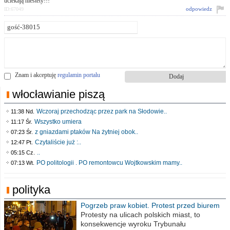
uciekają niestety!!!
odpowiedz
ID:67049
Znam i akceptuję
regulamin portalu
włocławianie piszą
Wczoraj przechodząc przez park na Słodowie..
11:38 Nd.
Wszystko umiera
11:17 Śr.
z gniazdami ptaków Na żytniej obok..
07:23 Śr.
Czytaliście już :..
12:47 Pt.
..
05:15 Cz.
PO politologii . PO remontowcu Wojtkowskim mamy..
07:13 Wt.
polityka
Pogrzeb praw kobiet. Protest przed biurem
poselskim PiS
Protesty na ulicach polskich miast, to
konsekwencje wyroku Trybunału