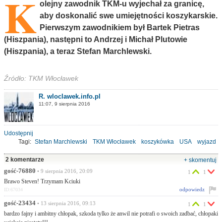
K
olejny zawodnik TKM-u wyjechał za granicę,
aby doskonalić swe umiejętności koszykarskie.
Pierwszym zawodnikiem był Bartek Pietras
(Hiszpania), następni to Andrzej i Michał Plutowie
(Hiszpania), a teraz Stefan Marchlewski.
Źródło: TKM Włocławek
R. wloclawek.info.pl
11:07, 9 sierpnia 2016
Udostępnij
Tagi:
Stefan Marchlewski
TKM Włocławek
koszykówka
USA
wyjazd
2 komentarze
+ skomentuj
gość-76880
• 9 sierpnia 2016, 20:09
1
1
Brawo Steven! Trzymam Kciuki
odpowiedz
ID:67034
gość-23434
• 13 sierpnia 2016, 09:13
1
1
bardzo fajny i ambitny chłopak, szkoda tylko że anwil nie potrafi o swoich zadbać, chłopaki