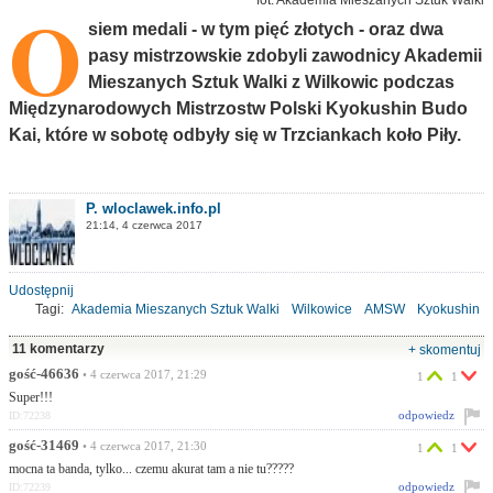
O
siem medali - w tym pięć złotych - oraz dwa
pasy mistrzowskie zdobyli zawodnicy Akademii
Mieszanych Sztuk Walki z Wilkowic podczas
Międzynarodowych Mistrzostw Polski Kyokushin Budo
Kai, które w sobotę odbyły się w Trzciankach koło Piły.
P. wloclawek.info.pl
21:14, 4 czerwca 2017
Udostępnij
Tagi:
Akademia Mieszanych Sztuk Walki
Wilkowice
AMSW
Kyokushin
K-1
MMA
Trzcianka
11 komentarzy
+ skomentuj
gość-46636
• 4 czerwca 2017, 21:29
1
1
Super!!!
odpowiedz
ID:72238
gość-31469
• 4 czerwca 2017, 21:30
1
1
mocna ta banda, tylko... czemu akurat tam a nie tu?????
odpowiedz
ID:72239