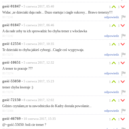
gość-91847
• 5 czerwca 2017, 05:40
1
1
Widac ,ze dzieciaki daja rade... Duzo startuja i ciagle sukcesy... Brawo trenerzy!!!
odpowiedz
ID:72241
gość-91847
• 5 czerwca 2017, 06:46
1
1
A da rade zeby tu ich sprowadzic bo chyba trener z wloclawka
odpowiedz
ID:72242
gość-12554
• 5 czerwca 2017, 10:35
1
1
Te dzieciaki to chyba jakieś cyborgi...Ciagle coś wygrywaja.
odpowiedz
ID:72272
gość-10651
• 5 czerwca 2017, 12:32
1
1
A trener to pracuje ???
odpowiedz
ID:72274
gość-55050
• 5 czerwca 2017, 15:23
1
1
trener chyba leseruje :)
odpowiedz
ID:72276
gość-72150
• 8 czerwca 2017, 12:02
1
1
Gdzies czytalam,ze ta zawodniczka do Kadry dostala powolanie...
odpowiedz
ID:72308
gość-46769
• 10 czerwca 2017, 15:35
1
1
@~gość-55050: boli cie trener ?