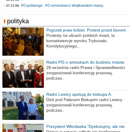
PO politologii . PO remontowcu Wojtkowskim mamy..
07:13 Wt.
polityka
Pogrzeb praw kobiet. Protest przed biurem
poselskim PiS
Protesty na ulicach polskich miast, to
konsekwencje wyroku Trybunału
Konstytucyjnego,..
Radni PiS o wnioskach do budżetu miasta
na 2021 rok
28 września radni Prawa i Sprawiedliwości
zorganizowali konferencję prasową,
podczas..
Radni Lewicy apelują do biskupa A.
Wiesława Meringa
Dziś pod Pałacem Biskupim radni Lewicy
zorganizowali konferencję prasową,
podczas..
Prezydent Włocławka:"Dyskutujmy, ale nie
obrażajmy się”
Dzisiaj w ratuszu odbyła się konferencja