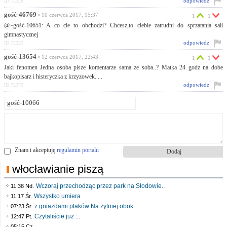
odpowiedz
ID:72328
gość-46769
• 10 czerwca 2017, 15:37
1
1
@~gość-10651: A co cie to obchodzi? Chcesz,to ciebie zatrudni do sprzatania sali
gimnastycznej
odpowiedz
ID:72329
gość-13654
• 12 czerwca 2017, 22:43
1
1
Jaki fenomen Jedna osoba pisze komentarze sama ze soba..? Matka 24 godz na dobe
bajkopisarz i histeryczka z krzyzowek.....
odpowiedz
ID:72379
Znam i akceptuję
regulamin portalu
włocławianie piszą
Wczoraj przechodząc przez park na Słodowie..
11:38 Nd.
Wszystko umiera
11:17 Śr.
z gniazdami ptaków Na żytniej obok..
07:23 Śr.
Czytaliście już :..
12:47 Pt.
..
05:15 Cz.