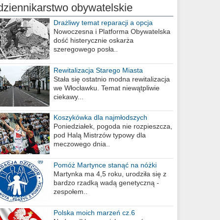
dziennikarstwo obywatelskie
Drażliwy temat reparacji a opcja
berlińska
Nowoczesna i Platforma Obywatelska
dość histerycznie oskarża
szeregowego posła..
Rewitalizacja Starego Miasta
Stała się ostatnio modna rewitalizacja
we Włocławku. Temat niewątpliwie
ciekawy...
Koszykówka dla najmłodszych
Poniedziałek, pogoda nie rozpieszcza,
pod Halą Mistrzów typowy dla
meczowego dnia..
Pomóż Martynce stanąć na nóżki
Martynka ma 4,5 roku, urodziła się z
bardzo rzadką wadą genetyczną -
zespołem..
Polska moich marzeń cz.6