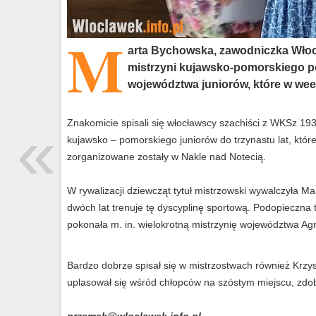
M
arta Bychowska, zawodniczka Włoc
mistrzyni kujawsko-pomorskiego 
województwa juniorów, które w wee
«
Znakomicie spisali się włocławscy szachiści z WKSz 1
kujawsko – pomorskiego juniorów do trzynastu lat, któr
zorganizowane zostały w Nakle nad Notecią.
W rywalizacji dziewcząt tytuł mistrzowski wywalczyła M
dwóch lat trenuje tę dyscyplinę sportową. Podopieczna
pokonała m. in. wielokrotną mistrzynię województwa Ag
Bardzo dobrze spisał się w mistrzostwach również Krzys
uplasował się wśród chłopców na szóstym miejscu, zdo