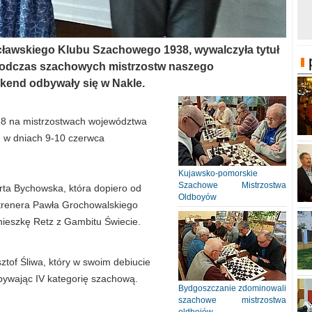
ławskiego Klubu Szachowego 1938, wywalczyła tytuł
podczas szachowych mistrzostw naszego
kend odbywały się w Nakle.
938 na mistrzostwach województwa
e w dniach 9-10 czerwca
Kujawsko-pomorskie
Szachowe Mistrzostwa
arta Bychowska, która dopiero od
Oldboyów
 trenera Pawła Grochowalskiego
nieszkę Retz z Gambitu Świecie.
ztof Śliwa, który w swoim debiucie
bywając IV kategorię szachową.
Bydgoszczanie zdominowali
szachowe mistrzostwa