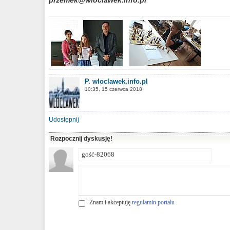
przemek@wloclawek.info.pl
P. wloclawek.info.pl
10:35, 15 czerwca 2018
Udostępnij
Rozpocznij dyskusję!
Znam i akceptuję
regulamin portalu