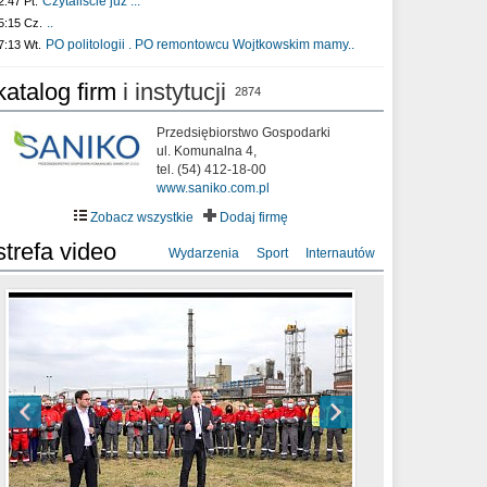
Czytaliście już :..
2:47 Pt.
..
5:15 Cz.
PO politologii . PO remontowcu Wojtkowskim mamy..
7:13 Wt.
katalog firm
i instytucji
2874
Przedsiębiorstwo Gospodarki
ul. Komunalna 4,
tel. (54) 412-18-00
www.saniko.com.pl
Zobacz wszystkie
Dodaj firmę
strefa video
Wydarzenia
Sport
Internautów
sixf33t .Last Year DRONE FOOTAGE
XXIII Sesja Rady Miasta Włocławek VIII
Ni To Ponk - W oczach mamy strach
Włocławek
kadencji w dniu 09.06.2020 r.