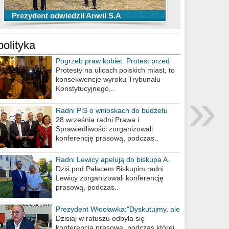
TOP 10 przechwytów Anwilu Włocławek
TOP 5 rzutów Anwilu Włocławek w BCL
Prezydent odwiedził Anwil S.A
w EBL w sezonie 2019/2020
w sezonie 2019/2020
polityka
Pogrzeb praw kobiet. Protest przed
biurem poselskim PiS
Protesty na ulicach polskich miast, to
konsekwencje wyroku Trybunału
»
Konstytucyjnego,..
Radni PiS o wnioskach do budżetu
miasta na 2021 rok
28 września radni Prawa i
Sprawiedliwości zorganizowali
konferencję prasową, podczas..
Radni Lewicy apelują do biskupa A.
Wiesława Meringa
Dziś pod Pałacem Biskupim radni
Lewicy zorganizowali konferencję
prasową, podczas..
Prezydent Włocławka:"Dyskutujmy, ale
nie obrażajmy się”
Dzisiaj w ratuszu odbyła się
konferencja prasowa, podczas której