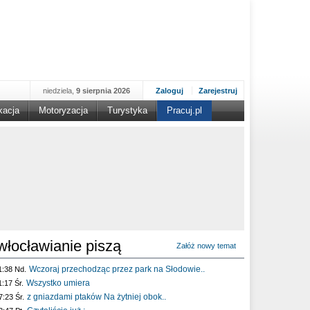
niedziela,
9 sierpnia 2026
Zaloguj
Zarejestruj
kacja
Motoryzacja
Turystyka
Pracuj.pl
włocławianie piszą
Załóż nowy temat
Wczoraj przechodząc przez park na Słodowie..
1:38 Nd.
Wszystko umiera
1:17 Śr.
z gniazdami ptaków Na żytniej obok..
7:23 Śr.