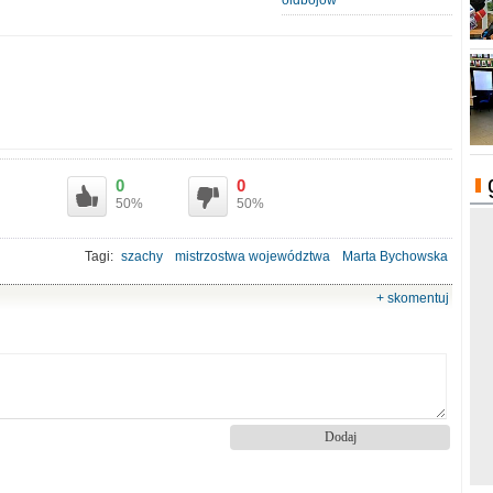
oldbojów
0
0
50%
50%
Tagi:
szachy
mistrzostwa województwa
Marta Bychowska
Krzysztof Śliwa
+ skomentuj