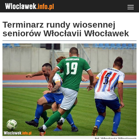
Terminarz rundy wiosennej
seniorów Włocłavii Włocławek
fot. Włocłavia Włocławek