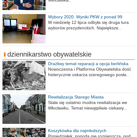
Włocławka..
Wybory 2020. Wyniki PKW z ponad 99
procent obwodów
W niedzielę 12 lipca odbyła się druga tura
wyborów prezydenckich. Największe..
dziennikarstwo obywatelskie
Drażliwy temat reparacji a opcja berlińska
Nowoczesna i Platforma Obywatelska dość
histerycznie oskarża szeregowego posła..
Rewitalizacja Starego Miasta
Stała się ostatnio modna rewitalizacja we
Włocławku. Temat niewątpliwie ciekawy...
Koszykówka dla najmłodszych
Poniedziałek, pogoda nie rozpieszcza, pod