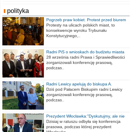
polityka
Pogrzeb praw kobiet. Protest przed biurem
poselskim PiS
Protesty na ulicach polskich miast, to
konsekwencje wyroku Trybunału
Konstytucyjnego,..
Radni PiS o wnioskach do budżetu miasta
na 2021 rok
28 września radni Prawa i Sprawiedliwości
zorganizowali konferencję prasową,
podczas..
Radni Lewicy apelują do biskupa A.
Wiesława Meringa
Dziś pod Pałacem Biskupim radni Lewicy
zorganizowali konferencję prasową,
podczas..
Prezydent Włocławka:"Dyskutujmy, ale nie
obrażajmy się”
Dzisiaj w ratuszu odbyła się konferencja
prasowa, podczas której prezydent