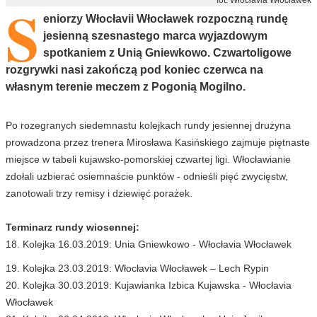
S
eniorzy Włocłavii Włocławek rozpoczną rundę
jesienną szesnastego marca wyjazdowym
spotkaniem z Unią Gniewkowo. Czwartoligowe
rozgrywki nasi zakończą pod koniec czerwca na
własnym terenie meczem z Pogonią Mogilno.
Po rozegranych siedemnastu kolejkach rundy jesiennej drużyna
prowadzona przez trenera Mirosława Kasińskiego zajmuje piętnaste
miejsce w tabeli kujawsko-pomorskiej czwartej ligi. Włocławianie
zdołali uzbierać osiemnaście punktów - odnieśli pięć zwycięstw,
zanotowali trzy remisy i dziewięć porażek.
Terminarz rundy wiosennej:
18. Kolejka 16.03.2019: Unia Gniewkowo - Włocłavia Włocławek
19. Kolejka 23.03.2019: Włocłavia Włocławek – Lech Rypin
20. Kolejka 30.03.2019: Kujawianka Izbica Kujawska - Włocłavia
Włocławek