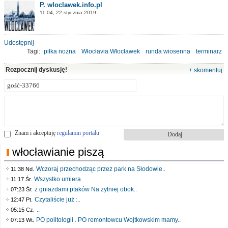
P. wloclawek.info.pl
11:04, 22 stycznia 2019
Udostępnij
Tagi:
piłka nożna
Włocłavia Włocławek
runda wiosenna
terminarz
Rozpocznij dyskusję!
+ skomentuj
Znam i akceptuję
regulamin portalu
włocławianie piszą
Wczoraj przechodząc przez park na Słodowie..
11:38 Nd.
Wszystko umiera
11:17 Śr.
z gniazdami ptaków Na żytniej obok..
07:23 Śr.
Czytaliście już :..
12:47 Pt.
..
05:15 Cz.
PO politologii . PO remontowcu Wojtkowskim mamy..
07:13 Wt.