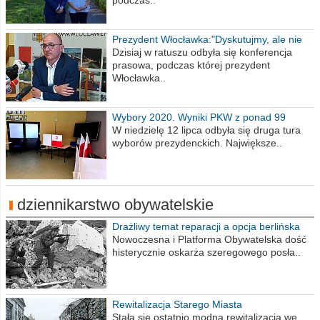
podczas..
Prezydent Włocławka:"Dyskutujmy, ale nie
obrażajmy się”
Dzisiaj w ratuszu odbyła się konferencja
prasowa, podczas której prezydent
Włocławka..
Wybory 2020. Wyniki PKW z ponad 99
procent obwodów
W niedzielę 12 lipca odbyła się druga tura
wyborów prezydenckich. Największe..
dziennikarstwo obywatelskie
Drażliwy temat reparacji a opcja berlińska
Nowoczesna i Platforma Obywatelska dość
histerycznie oskarża szeregowego posła..
Rewitalizacja Starego Miasta
Stała się ostatnio modna rewitalizacja we