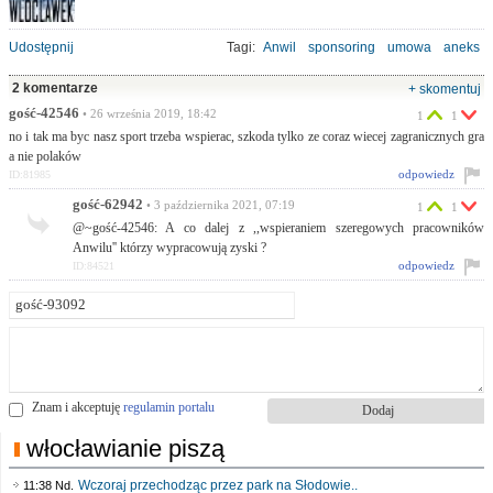
Udostępnij
Tagi:
Anwil
sponsoring
umowa
aneks
2 komentarze
+ skomentuj
gość-42546
• 26 września 2019, 18:42
1
1
no i tak ma byc nasz sport trzeba wspierac, szkoda tylko ze coraz wiecej zagranicznych gra
a nie polaków
odpowiedz
ID:81985
gość-62942
• 3 października 2021, 07:19
1
1
@~gość-42546: A co dalej z ,,wspieraniem szeregowych pracowników
Anwilu'' którzy wypracowują zyski ?
odpowiedz
ID:84521
Znam i akceptuję
regulamin portalu
włocławianie piszą
Wczoraj przechodząc przez park na Słodowie..
11:38 Nd.