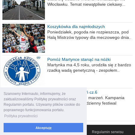
Włocławku. Temat niewątpliwie ciekawy...
Koszykówka dla najmłodszych
Poniedziałek, pogoda nie rozpieszcza, pod
Halą Mistrzów typowy dla meczowego dnia..
Pomóż Martynce stanąć na nóżki
Martynka ma 4,5 roku, urodziła się z bardzo
rzadką wadą genetyczną - zespołem..
Polska moich marzeń cz.6
Szanowny Internauto, informujemy, że
Nadszedł kres moich marzeń. Kampania
zaktualizowaliśmy Politykę prywatności oraz
wyborcza czyli niecodzienny festiwal
Regulamin portalu. Używamy plików cookie do
obietnic,..
poprawnego funkcjonowania portalu.
Polityka prywatności
Akceptuję
© 2007-2026 Włocławski Portal informacyjny
Regulamin serwisu