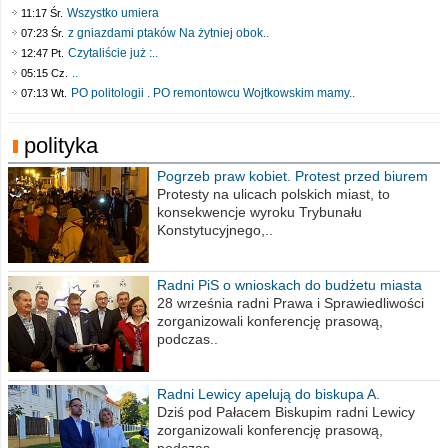
Wszystko umiera
11:17 Śr.
z gniazdami ptaków Na żytniej obok..
07:23 Śr.
Czytaliście już :..
12:47 Pt.
..
05:15 Cz.
PO politologii . PO remontowcu Wojtkowskim mamy..
07:13 Wt.
polityka
Pogrzeb praw kobiet. Protest przed biurem
poselskim PiS
Protesty na ulicach polskich miast, to
konsekwencje wyroku Trybunału
Konstytucyjnego,..
Radni PiS o wnioskach do budżetu miasta
na 2021 rok
28 września radni Prawa i Sprawiedliwości
zorganizowali konferencję prasową,
podczas..
Radni Lewicy apelują do biskupa A.
Wiesława Meringa
Dziś pod Pałacem Biskupim radni Lewicy
zorganizowali konferencję prasową,