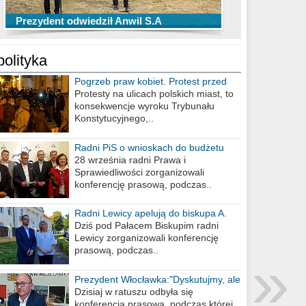
TOP 10 przechwytów Anwilu Włocławek
TOP 5 rzutów Anwilu Włocławek w BCL
Prezydent odwiedził Anwil S.A
w EBL w sezonie 2019/2020
w sezonie 2019/2020
polityka
Pogrzeb praw kobiet. Protest przed
biurem poselskim PiS
Protesty na ulicach polskich miast, to
konsekwencje wyroku Trybunału
Konstytucyjnego,..
Radni PiS o wnioskach do budżetu
miasta na 2021 rok
28 września radni Prawa i
Sprawiedliwości zorganizowali
konferencję prasową, podczas..
Radni Lewicy apelują do biskupa A.
Wiesława Meringa
Dziś pod Pałacem Biskupim radni
Lewicy zorganizowali konferencję
prasową, podczas..
»
Prezydent Włocławka:"Dyskutujmy, ale
nie obrażajmy się”
Dzisiaj w ratuszu odbyła się
konferencja prasowa, podczas której