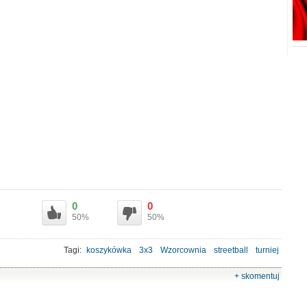
0
0
50%
50%
Tagi:
koszykówka
3x3
Wzorcownia
streetball
turniej
+ skomentuj