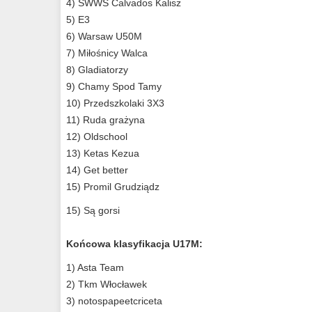
4) SWWS Calvados Kalisz
5) E3
6) Warsaw U50M
7) Miłośnicy Walca
8) Gladiatorzy
9) Chamy Spod Tamy
10) Przedszkolaki 3X3
11) Ruda grażyna
12) Oldschool
13) Ketas Kezua
14) Get better
15) Promil Grudziądz
15) Są gorsi
Końcowa klasyfikacja U17M:
1) Asta Team
2) Tkm Włocławek
3) notospapeetcriceta