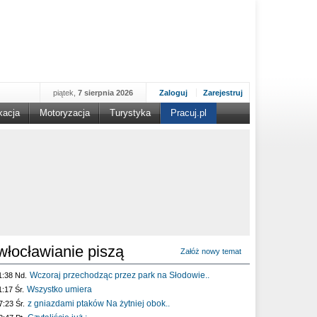
piątek,
7 sierpnia 2026
Zaloguj
Zarejestruj
kacja
Motoryzacja
Turystyka
Pracuj.pl
włocławianie piszą
Załóż nowy temat
Wczoraj przechodząc przez park na Słodowie..
1:38 Nd.
Wszystko umiera
1:17 Śr.
z gniazdami ptaków Na żytniej obok..
7:23 Śr.