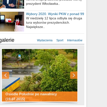
prezydent Włocławka..
Wybory 2020. Wyniki PKW z ponad 99
procent obwodów
W niedzielę 12 lipca odbyła się druga
tura wyborów prezydenckich.
Największe..
galerie
Wydarzenia
Sport
Internautów
Konkurs fotograficzny "Co to za
Miasto kładzie się do snu .
miejsca"
Ścieżka rowerowa w naszym mieście
Osiedle Południe po nawałnicy
(19.07.2015)
Wizytówka Włocławka
polowanie wigilijne 2014