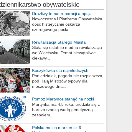
dziennikarstwo obywatelskie
Drażliwy temat reparacji a opcja
berlińska
Nowoczesna i Platforma Obywatelska
dość histerycznie oskarża
szeregowego posła..
Rewitalizacja Starego Miasta
Stała się ostatnio modna rewitalizacja
we Włocławku. Temat niewątpliwie
ciekawy...
Koszykówka dla najmłodszych
Poniedziałek, pogoda nie rozpieszcza,
pod Halą Mistrzów typowy dla
meczowego dnia..
Pomóż Martynce stanąć na nóżki
Martynka ma 4,5 roku, urodziła się z
bardzo rzadką wadą genetyczną -
zespołem..
Polska moich marzeń cz.6