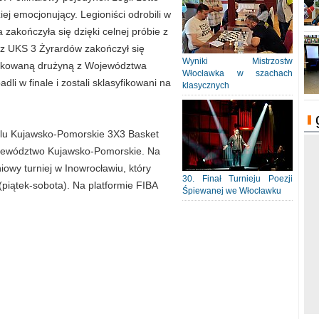
j emocjonujący. Legioniści odrobili w
 zakończyła się dzięki celnej próbie z
 z UKS 3 Żyrardów zakończył się
Wyniki Mistrzostw
fikowaną drużyną z Województwa
Włocławka w szachach
li w finale i zostali sklasyfikowani na
klasycznych
klu Kujawsko-Pomorskie 3X3 Basket
Województwo Kujawsko-Pomorskie. Na
iowy turniej w Inowrocławiu, który
30. Finał Turnieju Poezji
piątek-sobota). Na platformie FIBA
Śpiewanej we Włocławku