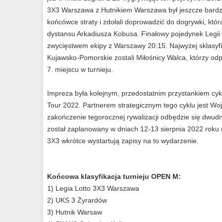
3X3 Warszawa z Hutnikiem Warszawa był jeszcze bardzie
końcówce straty i zdołali doprowadzić do dogrywki, która
dystansu Arkadiusza Kobusa. Finałowy pojedynek Legii
zwycięstwem ekipy z Warszawy 20:15. Najwyżej sklasy
Kujawsko-Pomorskie zostali Miłośnicy Walca, którzy odpad
7. miejscu w turnieju.
Impreza była kolejnym, przedostatnim przystankiem cy
Tour 2022. Partnerem strategicznym tego cyklu jest 
zakończenie tegorocznej rywalizacji odbędzie się dwudn
został zaplanowany w dniach 12-13 sierpnia 2022 roku (
3X3 wkrótce wystartują zapisy na to wydarzenie.
Końcowa klasyfikacja turnieju OPEN M:
1) Legia Lotto 3X3 Warszawa
2) UKS 3 Żyrardów
3) Hutnik Warsaw