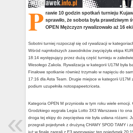
P
rawie 10 godzin spotkań turnieju Kuj
sprawiło, że sobota była prawdziwym ś
OPEN Mężczyzn rywalizowało aż 16 ekip 
Sobotni turniej rozpoczął się od rywalizacji w katego
Wśród najmłodszych zawodników zwyciężyła ekipa KUR
18:14 występujący przez dużą część turnieju w zaled
Wesołego Zakola. Rywalizacja w kategorii U17M była bar
Finałowe spotkanie również trzymało w napięciu do sam
17:16 dla Asta Team. Drugie miejsce w kategorii U17M 
podium uzupełniła notospapeetcriceta.
Kategoria OPEN M przyniosła w tym roku wiele emocji. C
«
Grodzkiego wygrała Legia Lotto 3X3 Warszawa i to ona
droga tej ekipy do zwycięstwa nie była usłana różami. Ju
przegrali pojedynek z drużyną CHAMY SPOD TAMY i zaję
już w finale zagrali z E3 wygrywając ten pojedynek 20:1