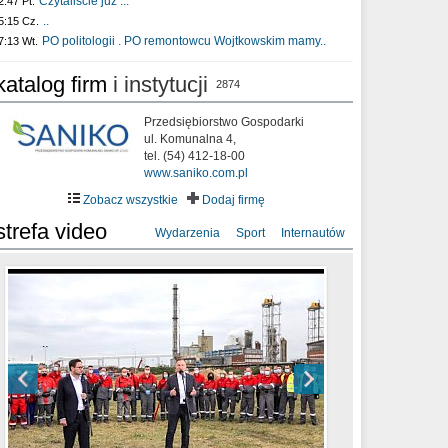
Czytaliście już :..
2:47 Pt.
..
5:15 Cz.
PO politologii . PO remontowcu Wojtkowskim mamy..
7:13 Wt.
katalog firm
i instytucji
2874
Przedsiębiorstwo Gospodarki
ul. Komunalna 4,
tel. (54) 412-18-00
www.saniko.com.pl
Zobacz wszystkie
Dodaj firmę
strefa video
Wydarzenia
Sport
Internautów
sixf33t .Last Year DRONE FOOTAGE
XXIII Sesja Rady Miasta Włocławek VIII
Ni To Ponk - W oczach mamy strach
Włocławek
kadencji w dniu 09.06.2020 r.