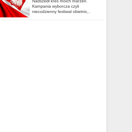
Nadszedł kres moich marzeń.
Kampania wyborcza czyli
niecodzienny festiwal obietnic,..