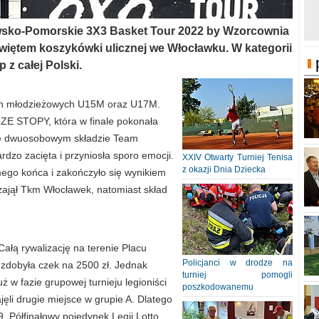
awsko-Pomorskie 3X3 Basket Tour 2022 by Wzorcownia
więtem koszykówki ulicznej we Włocławku. W kategorii
z całej Polski.
riach młodzieżowych U15M oraz U17M.
ZE STOPY, która w finale pokonała
wie dwuosobowym składzie Team
dzo zacięta i przyniosła sporo emocji.
XXIV Otwarty Turniej Tenisa
z okazji Dnia Dziecka
ego końca i zakończyło się wynikiem
zajął Tkm Włocławek, natomiast skład
ałą rywalizację na terenie Placu
Policjanci w drodze na
 zdobyła czek na 2500 zł. Jednak
turniej pomogli
ż w fazie grupowej turnieju legioniści
poszkodowanemu
li drugie miejsce w grupie A. Dlatego
9. Półfinałowy pojedynek Legii Lotto