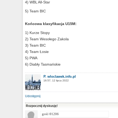
4) WBL All-Star
5) Team BIC
Końcowa klasyfikacja U15M:
1) Kurze Stopy
2) Team Wesołego Zakola
3) Team BIC
4) Team Łosie
5) PWA
6) Diabły Tasmańskie
P. wloclawek.info.pl
16:57, 12 lipca 2022
Udostępnij
Rozpocznij dyskusję!