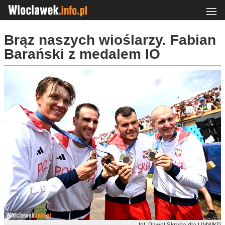
Brąz naszych wioślarzy. Fabian
Barański z medalem IO
fot. Paweł Skraba dla UMWKP