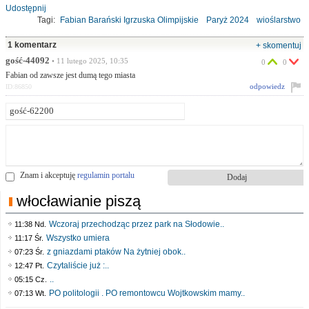
Udostępnij
Tagi:
Fabian Barański Igrzuska Olimpijskie
Paryż 2024
wioślarstwo
1 komentarz
+ skomentuj
gość-44092
• 11 lutego 2025, 10:35
0
0
Fabian od zawsze jest dumą tego miasta
odpowiedz
ID:86850
Znam i akceptuję
regulamin portalu
włocławianie piszą
Wczoraj przechodząc przez park na Słodowie..
11:38 Nd.
Wszystko umiera
11:17 Śr.
z gniazdami ptaków Na żytniej obok..
07:23 Śr.
Czytaliście już :..
12:47 Pt.
..
05:15 Cz.
PO politologii . PO remontowcu Wojtkowskim mamy..
07:13 Wt.