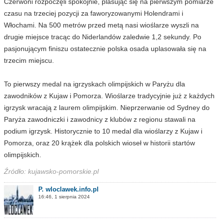
Czerwoni rozpoczęli spokojnie, plasując się na pierwszym pomiarze
czasu na trzeciej pozycji za faworyzowanymi Holendrami i
Włochami. Na 500 metrów przed metą nasi wioślarze wyszli na
drugie miejsce tracąc do Niderlandów zaledwie 1,2 sekundy. Po
pasjonującym finiszu ostatecznie polska osada uplasowała się na
trzecim miejscu.
To pierwszy medal na igrzyskach olimpijskich w Paryżu dla
zawodników z Kujaw i Pomorza. Wioślarze tradycyjnie już z każdych
igrzysk wracają z laurem olimpijskim. Nieprzerwanie od Sydney do
Paryża zawodniczki i zawodnicy z klubów z regionu stawali na
podium igrzysk. Historycznie to 10 medal dla wioślarzy z Kujaw i
Pomorza, oraz 20 krążek dla polskich wioseł w historii startów
olimpijskich.
Źródło: kujawsko-pomorskie.pl
P. wloclawek.info.pl
16:46, 1 sierpnia 2024