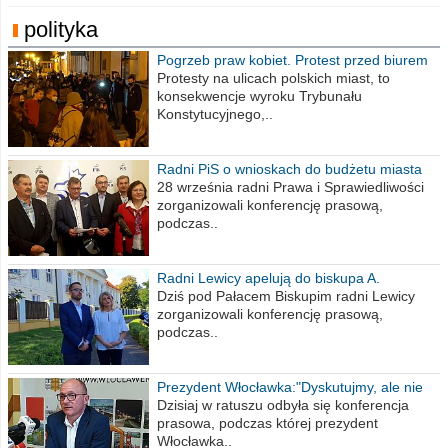
polityka
Pogrzeb praw kobiet. Protest przed biurem
poselskim PiS
Protesty na ulicach polskich miast, to
konsekwencje wyroku Trybunału
Konstytucyjnego,..
Radni PiS o wnioskach do budżetu miasta
na 2021 rok
28 września radni Prawa i Sprawiedliwości
zorganizowali konferencję prasową,
podczas..
Radni Lewicy apelują do biskupa A.
Wiesława Meringa
Dziś pod Pałacem Biskupim radni Lewicy
zorganizowali konferencję prasową,
podczas..
Prezydent Włocławka:"Dyskutujmy, ale nie
obrażajmy się”
Dzisiaj w ratuszu odbyła się konferencja
prasowa, podczas której prezydent
Włocławka..