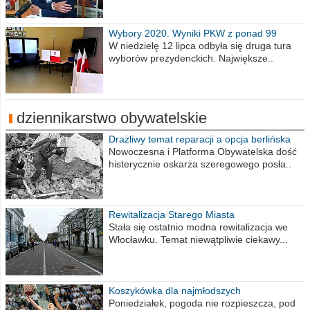
Wybory 2020. Wyniki PKW z ponad 99
procent obwodów
W niedzielę 12 lipca odbyła się druga tura
wyborów prezydenckich. Największe..
dziennikarstwo obywatelskie
Drażliwy temat reparacji a opcja berlińska
Nowoczesna i Platforma Obywatelska dość
histerycznie oskarża szeregowego posła..
Rewitalizacja Starego Miasta
Stała się ostatnio modna rewitalizacja we
Włocławku. Temat niewątpliwie ciekawy...
Koszykówka dla najmłodszych
Poniedziałek, pogoda nie rozpieszcza, pod