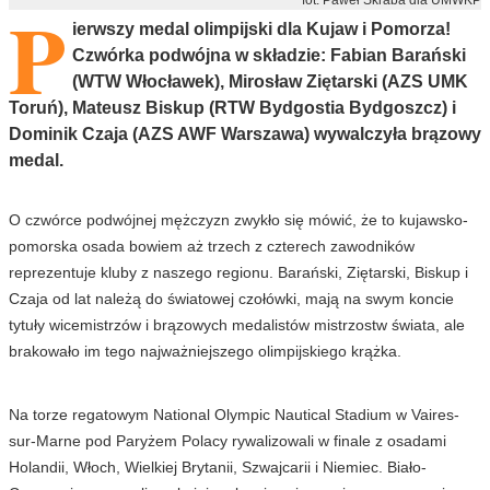
P
ierwszy medal olimpijski dla Kujaw i Pomorza!
Czwórka podwójna w składzie: Fabian Barański
(WTW Włocławek), Mirosław Ziętarski (AZS UMK
Toruń), Mateusz Biskup (RTW Bydgostia Bydgoszcz) i
Dominik Czaja (AZS AWF Warszawa) wywalczyła brązowy
medal.
O czwórce podwójnej mężczyzn zwykło się mówić, że to kujawsko-
pomorska osada bowiem aż trzech z czterech zawodników
reprezentuje kluby z naszego regionu. Barański, Ziętarski, Biskup i
Czaja od lat należą do światowej czołówki, mają na swym koncie
tytuły wicemistrzów i brązowych medalistów mistrzostw świata, ale
brakowało im tego najważniejszego olimpijskiego krążka.
Na torze regatowym National Olympic Nautical Stadium w Vaires-
sur-Marne pod Paryżem Polacy rywalizowali w finale z osadami
Holandii, Włoch, Wielkiej Brytanii, Szwajcarii i Niemiec. Biało-