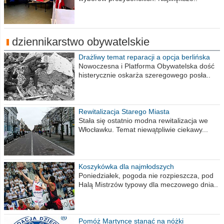
dziennikarstwo obywatelskie
Drażliwy temat reparacji a opcja berlińska
Nowoczesna i Platforma Obywatelska dość
histerycznie oskarża szeregowego posła..
Rewitalizacja Starego Miasta
Stała się ostatnio modna rewitalizacja we
Włocławku. Temat niewątpliwie ciekawy...
Koszykówka dla najmłodszych
Poniedziałek, pogoda nie rozpieszcza, pod
Halą Mistrzów typowy dla meczowego dnia..
Pomóż Martynce stanąć na nóżki