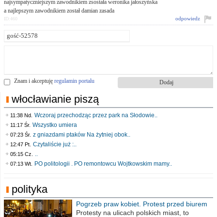
najsympatyczniejszym zawodnikiem zsostała weronika jałoszyńska
a najlepszym zawodnikiem został damian zasada
odpowiedz
ID:460
Znam i akceptuję
regulamin portalu
włocławianie piszą
Wczoraj przechodząc przez park na Słodowie..
11:38 Nd.
Wszystko umiera
11:17 Śr.
z gniazdami ptaków Na żytniej obok..
07:23 Śr.
Czytaliście już :..
12:47 Pt.
..
05:15 Cz.
PO politologii . PO remontowcu Wojtkowskim mamy..
07:13 Wt.
polityka
Pogrzeb praw kobiet. Protest przed biurem
poselskim PiS
Protesty na ulicach polskich miast, to