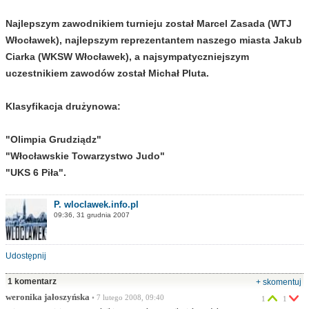
Najlepszym zawodnikiem turnieju został Marcel Zasada (WTJ
Włocławek), najlepszym reprezentantem naszego miasta Jakub
Ciarka (WKSW Włocławek), a najsympatyczniejszym
uczestnikiem zawodów został Michał Pluta.
Klasyfikacja drużynowa:
"Olimpia Grudziądz"
"Włocławskie Towarzystwo Judo"
"UKS 6 Piła".
P. wloclawek.info.pl
09:36, 31 grudnia 2007
Udostępnij
1 komentarz
+ skomentuj
weronika jałoszyńska
• 7 lutego 2008, 09:40
1
1