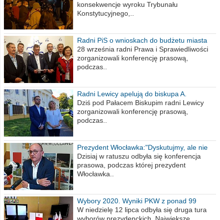
konsekwencje wyroku Trybunału
Konstytucyjnego,..
Radni PiS o wnioskach do budżetu miasta
na 2021 rok
28 września radni Prawa i Sprawiedliwości
zorganizowali konferencję prasową,
podczas..
Radni Lewicy apelują do biskupa A.
Wiesława Meringa
Dziś pod Pałacem Biskupim radni Lewicy
zorganizowali konferencję prasową,
podczas..
Prezydent Włocławka:"Dyskutujmy, ale nie
obrażajmy się”
Dzisiaj w ratuszu odbyła się konferencja
prasowa, podczas której prezydent
Włocławka..
Wybory 2020. Wyniki PKW z ponad 99
procent obwodów
W niedzielę 12 lipca odbyła się druga tura
wyborów prezydenckich. Największe..