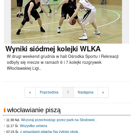
Wyniki
siódmej kolejki WLKA
W drugi weekend grudnia w hali Ośrodka Sportu i Rekreacji
odbyły się mecze w ramach 6 i 7.kolejki rozgrywek
Włocławskiej Ligi..
«
Poprzednia
5
Następna
»
włocławianie piszą
Wczoraj przechodząc przez park na Słodowie..
11:38 Nd.
Wszystko umiera
11:17 Śr.
z gniazdami ptaków Na żytniej obok..
07:23 Śr.