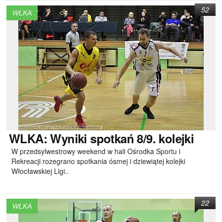
52
WLKA
WLKA:
Wyniki spotkań 8/9. kolejki
W przedsylwestrowy weekend w hali Ośrodka Sportu i
Rekreacji rozegrano spotkania ósmej i dziewiątej kolejki
Włocławskiej Ligi..
22
WLKA