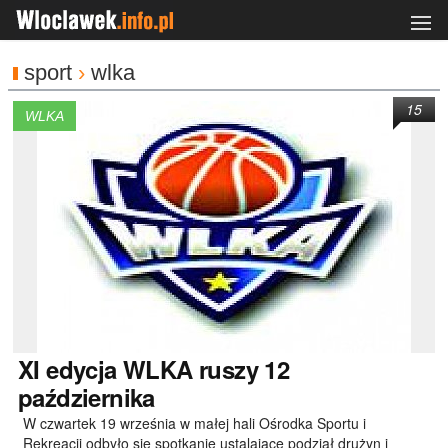
sport
›
wlka
15
WLKA
XI
edycja WLKA ruszy 12
października
W czwartek 19 września w małej hali Ośrodka Sportu i
Rekreacji odbyło się spotkanie ustalające podział drużyn i