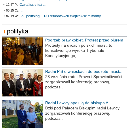
Czytaliście już :..
12:47 Pt.
..
05:15 Cz.
PO politologii . PO remontowcu Wojtkowskim mamy..
07:13 Wt.
polityka
Pogrzeb praw kobiet. Protest przed biurem
poselskim PiS
Protesty na ulicach polskich miast, to
konsekwencje wyroku Trybunału
Konstytucyjnego,..
Radni PiS o wnioskach do budżetu miasta
na 2021 rok
28 września radni Prawa i Sprawiedliwości
zorganizowali konferencję prasową,
podczas..
Radni Lewicy apelują do biskupa A.
Wiesława Meringa
Dziś pod Pałacem Biskupim radni Lewicy
zorganizowali konferencję prasową,
podczas..