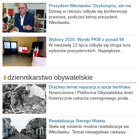
Prezydent Włocławka:"Dyskutujmy, ale nie
obrażajmy się”
Dzisiaj w ratuszu odbyła się konferencja
prasowa, podczas której prezydent
Włocławka..
Wybory 2020. Wyniki PKW z ponad 99
procent obwodów
W niedzielę 12 lipca odbyła się druga tura
wyborów prezydenckich. Największe..
dziennikarstwo obywatelskie
Drażliwy temat reparacji a opcja berlińska
Nowoczesna i Platforma Obywatelska dość
histerycznie oskarża szeregowego posła..
Rewitalizacja Starego Miasta
Stała się ostatnio modna rewitalizacja we
Włocławku. Temat niewątpliwie ciekawy...