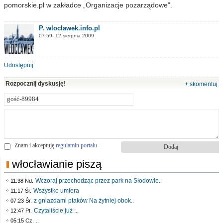
pomorskie.pl w zakładce „Organizacje pozarządowe”.
P. wloclawek.info.pl
07:59, 12 sierpnia 2009
Udostępnij
Rozpocznij dyskusję!
+ skomentuj
Znam i akceptuję
regulamin portalu
włocławianie piszą
Wczoraj przechodząc przez park na Słodowie..
11:38 Nd.
Wszystko umiera
11:17 Śr.
z gniazdami ptaków Na żytniej obok..
07:23 Śr.
Czytaliście już :..
12:47 Pt.
..
05:15 Cz.