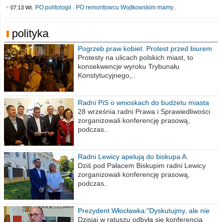
PO politologii . PO remontowcu Wojtkowskim mamy..
07:13 Wt.
polityka
Pogrzeb praw kobiet. Protest przed biurem
poselskim PiS
Protesty na ulicach polskich miast, to
konsekwencje wyroku Trybunału
Konstytucyjnego,..
Radni PiS o wnioskach do budżetu miasta
na 2021 rok
28 września radni Prawa i Sprawiedliwości
zorganizowali konferencję prasową,
podczas..
Radni Lewicy apelują do biskupa A.
Wiesława Meringa
Dziś pod Pałacem Biskupim radni Lewicy
zorganizowali konferencję prasową,
podczas..
Prezydent Włocławka:"Dyskutujmy, ale nie
obrażajmy się”
Dzisiaj w ratuszu odbyła się konferencja