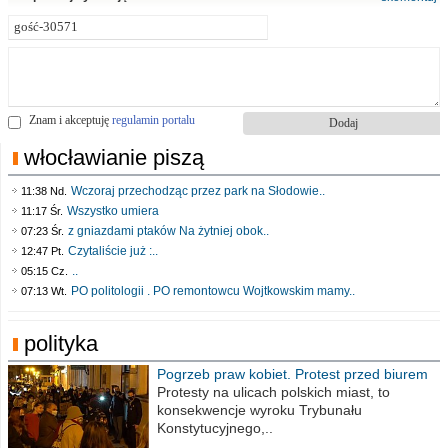
Znam i akceptuję
regulamin portalu
włocławianie piszą
Wczoraj przechodząc przez park na Słodowie..
11:38 Nd.
Wszystko umiera
11:17 Śr.
z gniazdami ptaków Na żytniej obok..
07:23 Śr.
Czytaliście już :..
12:47 Pt.
..
05:15 Cz.
PO politologii . PO remontowcu Wojtkowskim mamy..
07:13 Wt.
polityka
Pogrzeb praw kobiet. Protest przed biurem
poselskim PiS
Protesty na ulicach polskich miast, to
konsekwencje wyroku Trybunału
Konstytucyjnego,..