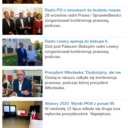
Radni PiS o wnioskach do budżetu miasta
na 2021 rok
28 września radni Prawa i Sprawiedliwości
zorganizowali konferencję prasową,
podczas..
Radni Lewicy apelują do biskupa A.
Wiesława Meringa
Dziś pod Pałacem Biskupim radni Lewicy
zorganizowali konferencję prasową,
podczas..
Prezydent Włocławka:"Dyskutujmy, ale nie
obrażajmy się”
Dzisiaj w ratuszu odbyła się konferencja
prasowa, podczas której prezydent
Włocławka..
Wybory 2020. Wyniki PKW z ponad 99
procent obwodów
W niedzielę 12 lipca odbyła się druga tura
wyborów prezydenckich. Największe..