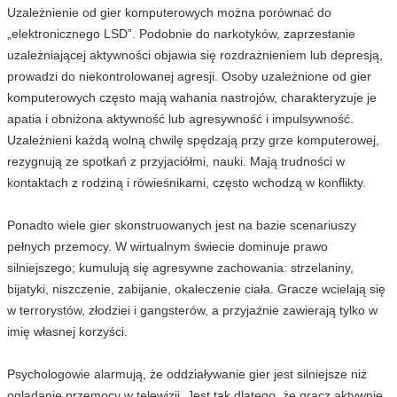
Uzależnienie od gier komputerowych można porównać do
„elektronicznego LSD”. Podobnie do narkotyków, zaprzestanie
uzależniającej aktywności objawia się rozdrażnieniem lub depresją,
prowadzi do niekontrolowanej agresji. Osoby uzależnione od gier
komputerowych często mają wahania nastrojów, charakteryzuje je
apatia i obniżona aktywność lub agresywność i impulsywność.
Uzależnieni każdą wolną chwilę spędzają przy grze komputerowej,
rezygnują ze spotkań z przyjaciółmi, nauki. Mają trudności w
kontaktach z rodziną i rówieśnikami, często wchodzą w konflikty.
Ponadto wiele gier skonstruowanych jest na bazie scenariuszy
pełnych przemocy. W wirtualnym świecie dominuje prawo
silniejszego; kumulują się agresywne zachowania: strzelaniny,
bijatyki, niszczenie, zabijanie, okaleczenie ciała. Gracze wcielają się
w terrorystów, złodziei i gangsterów, a przyjaźnie zawierają tylko w
imię własnej korzyści.
Psychologowie alarmują, że oddziaływanie gier jest silniejsze niż
oglądanie przemocy w telewizji. Jest tak dlatego, że gracz aktywnie