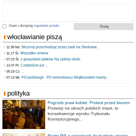
Znam i akceptuję
regulamin portalu
włocławianie piszą
Wczoraj przechodząc przez park na Słodowie..
11:38 Nd.
Wszystko umiera
11:17 Śr.
z gniazdami ptaków Na żytniej obok..
07:23 Śr.
Czytaliście już :..
12:47 Pt.
..
05:15 Cz.
PO politologii . PO remontowcu Wojtkowskim mamy..
07:13 Wt.
polityka
Pogrzeb praw kobiet. Protest przed biurem
poselskim PiS
Protesty na ulicach polskich miast, to
konsekwencje wyroku Trybunału
Konstytucyjnego,..
Radni PiS o wnioskach do budżetu miasta