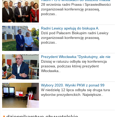
na 2021 rok
28 września radni Prawa i Sprawiedliwości
zorganizowali konferencję prasową,
podczas..
Radni Lewicy apelują do biskupa A.
Wiesława Meringa
Dziś pod Pałacem Biskupim radni Lewicy
zorganizowali konferencję prasową,
podczas..
Prezydent Włocławka:"Dyskutujmy, ale nie
obrażajmy się”
Dzisiaj w ratuszu odbyła się konferencja
prasowa, podczas której prezydent
Włocławka..
Wybory 2020. Wyniki PKW z ponad 99
procent obwodów
W niedzielę 12 lipca odbyła się druga tura
wyborów prezydenckich. Największe..