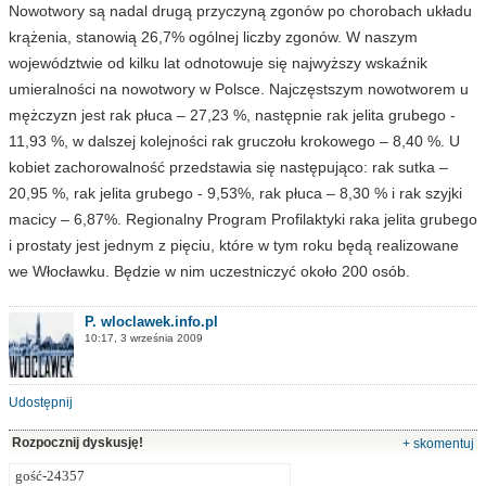
Nowotwory są nadal drugą przyczyną zgonów po chorobach układu
krążenia, stanowią 26,7% ogólnej liczby zgonów. W naszym
województwie od kilku lat odnotowuje się najwyższy wskaźnik
umieralności na nowotwory w Polsce. Najczęstszym nowotworem u
mężczyzn jest rak płuca – 27,23 %, następnie rak jelita grubego -
11,93 %, w dalszej kolejności rak gruczołu krokowego – 8,40 %. U
kobiet zachorowalność przedstawia się następująco: rak sutka –
20,95 %, rak jelita grubego - 9,53%, rak płuca – 8,30 % i rak szyjki
macicy – 6,87%. Regionalny Program Profilaktyki raka jelita grubego
i prostaty jest jednym z pięciu, które w tym roku będą realizowane
we Włocławku. Będzie w nim uczestniczyć około 200 osób.
P. wloclawek.info.pl
10:17, 3 września 2009
Udostępnij
Rozpocznij dyskusję!
+ skomentuj