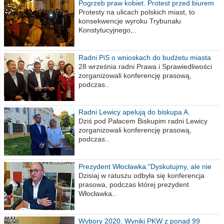
Pogrzeb praw kobiet. Protest przed biurem
poselskim PiS
Protesty na ulicach polskich miast, to
konsekwencje wyroku Trybunału
Konstytucyjnego,..
Radni PiS o wnioskach do budżetu miasta
na 2021 rok
28 września radni Prawa i Sprawiedliwości
zorganizowali konferencję prasową,
podczas..
Radni Lewicy apelują do biskupa A.
Wiesława Meringa
Dziś pod Pałacem Biskupim radni Lewicy
zorganizowali konferencję prasową,
podczas..
Prezydent Włocławka:"Dyskutujmy, ale nie
obrażajmy się”
Dzisiaj w ratuszu odbyła się konferencja
prasowa, podczas której prezydent
Włocławka..
Wybory 2020. Wyniki PKW z ponad 99