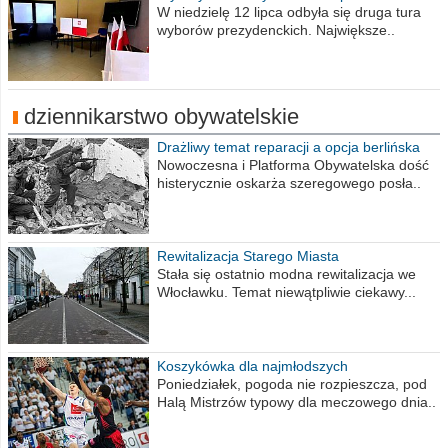
procent obwodów
W niedzielę 12 lipca odbyła się druga tura
wyborów prezydenckich. Największe..
dziennikarstwo obywatelskie
Drażliwy temat reparacji a opcja berlińska
Nowoczesna i Platforma Obywatelska dość
histerycznie oskarża szeregowego posła..
Rewitalizacja Starego Miasta
Stała się ostatnio modna rewitalizacja we
Włocławku. Temat niewątpliwie ciekawy...
Koszykówka dla najmłodszych
Poniedziałek, pogoda nie rozpieszcza, pod
Halą Mistrzów typowy dla meczowego dnia..