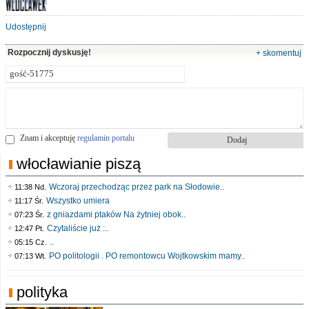
Udostępnij
Rozpocznij dyskusję!
+ skomentuj
Znam i akceptuję
regulamin portalu
włocławianie piszą
Wczoraj przechodząc przez park na Słodowie..
11:38 Nd.
Wszystko umiera
11:17 Śr.
z gniazdami ptaków Na żytniej obok..
07:23 Śr.
Czytaliście już :..
12:47 Pt.
..
05:15 Cz.
PO politologii . PO remontowcu Wojtkowskim mamy..
07:13 Wt.
polityka