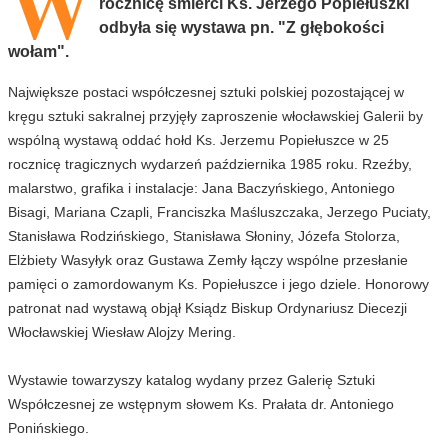
W
rocznicę śmierci Ks. Jerzego Popiełuszki
odbyła się wystawa pn. "Z głębokości
wołam".
Największe postaci współczesnej sztuki polskiej pozostającej w
kręgu sztuki sakralnej przyjęły zaproszenie włocławskiej Galerii by
wspólną wystawą oddać hołd Ks. Jerzemu Popiełuszce w 25
rocznicę tragicznych wydarzeń października 1985 roku. Rzeźby,
malarstwo, grafika i instalacje: Jana Baczyńskiego, Antoniego
Bisagi, Mariana Czapli, Franciszka Maśluszczaka, Jerzego Puciaty,
Stanisława Rodzińskiego, Stanisława Słoniny, Józefa Stolorza,
Elżbiety Wasyłyk oraz Gustawa Zemły łączy wspólne przesłanie
pamięci o zamordowanym Ks. Popiełuszce i jego dziele. Honorowy
patronat nad wystawą objął Ksiądz Biskup Ordynariusz Diecezji
Włocławskiej Wiesław Alojzy Mering.
Wystawie towarzyszy katalog wydany przez Galerię Sztuki
Współczesnej ze wstępnym słowem Ks. Prałata dr. Antoniego
Ponińskiego.