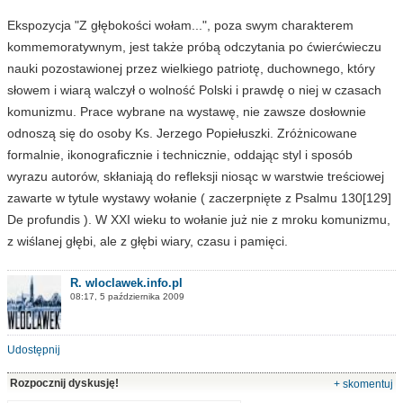
Ekspozycja "Z głębokości wołam...", poza swym charakterem
kommemoratywnym, jest także próbą odczytania po ćwierćwieczu
nauki pozostawionej przez wielkiego patriotę, duchownego, który
słowem i wiarą walczył o wolność Polski i prawdę o niej w czasach
komunizmu. Prace wybrane na wystawę, nie zawsze dosłownie
odnoszą się do osoby Ks. Jerzego Popiełuszki. Zróżnicowane
formalnie, ikonograficznie i technicznie, oddając styl i sposób
wyrazu autorów, skłaniają do refleksji niosąc w warstwie treściowej
zawarte w tytule wystawy wołanie ( zaczerpnięte z Psalmu 130[129]
De profundis ). W XXI wieku to wołanie już nie z mroku komunizmu,
z wiślanej głębi, ale z głębi wiary, czasu i pamięci.
R. wloclawek.info.pl
08:17, 5 października 2009
Udostępnij
Rozpocznij dyskusję!
+ skomentuj