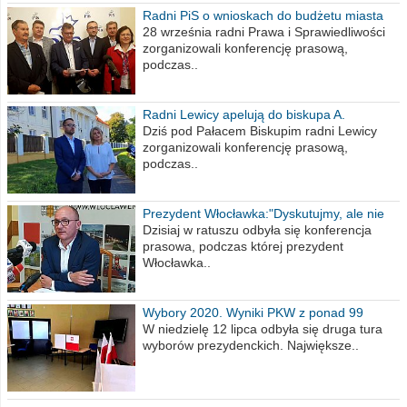
Radni PiS o wnioskach do budżetu miasta
na 2021 rok
28 września radni Prawa i Sprawiedliwości
zorganizowali konferencję prasową,
podczas..
Radni Lewicy apelują do biskupa A.
Wiesława Meringa
Dziś pod Pałacem Biskupim radni Lewicy
zorganizowali konferencję prasową,
podczas..
Prezydent Włocławka:"Dyskutujmy, ale nie
obrażajmy się”
Dzisiaj w ratuszu odbyła się konferencja
prasowa, podczas której prezydent
Włocławka..
Wybory 2020. Wyniki PKW z ponad 99
procent obwodów
W niedzielę 12 lipca odbyła się druga tura
wyborów prezydenckich. Największe..