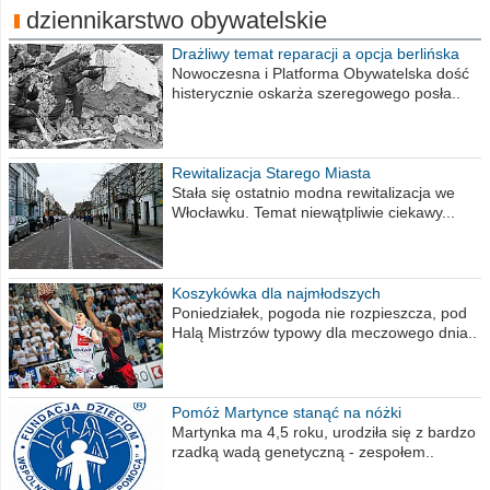
dziennikarstwo obywatelskie
Drażliwy temat reparacji a opcja berlińska
Nowoczesna i Platforma Obywatelska dość
histerycznie oskarża szeregowego posła..
Rewitalizacja Starego Miasta
Stała się ostatnio modna rewitalizacja we
Włocławku. Temat niewątpliwie ciekawy...
Koszykówka dla najmłodszych
Poniedziałek, pogoda nie rozpieszcza, pod
Halą Mistrzów typowy dla meczowego dnia..
Pomóż Martynce stanąć na nóżki
Martynka ma 4,5 roku, urodziła się z bardzo
rzadką wadą genetyczną - zespołem..