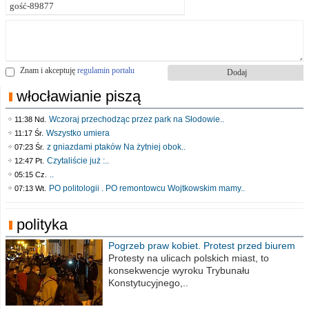
Znam i akceptuję
regulamin portalu
włocławianie piszą
Wczoraj przechodząc przez park na Słodowie..
11:38 Nd.
Wszystko umiera
11:17 Śr.
z gniazdami ptaków Na żytniej obok..
07:23 Śr.
Czytaliście już :..
12:47 Pt.
..
05:15 Cz.
PO politologii . PO remontowcu Wojtkowskim mamy..
07:13 Wt.
polityka
Pogrzeb praw kobiet. Protest przed biurem
poselskim PiS
Protesty na ulicach polskich miast, to
konsekwencje wyroku Trybunału
Konstytucyjnego,..