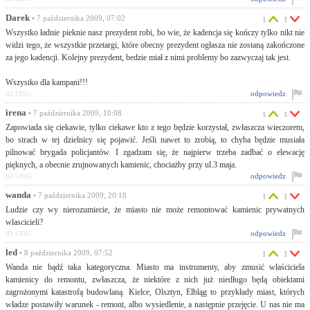
Darek
• 7 października 2009, 07:02
1
1
Wszystko ładnie pieknie nasz prezydent robi, bo wie, że kadencja się kończy tylko nikt nie
widzi tego, że wszystkie przetargi, które obecny prezydent ogłasza nie zostaną zakończone
za jego kadencji. Kolejny prezydent, bedzie miał z nimi problemy bo zazwyczaj tak jest.
Wszystko dla kampani!!!
odpowiedz
ID:13961
irena
• 7 października 2009, 10:08
1
1
Zapowiada się ciekawie, tylko ciekawe kto z tego będzie korzystał, zwłaszcza wieczorem,
bo strach w tej dzielnicy się pojawić. Jeśli nawet to zrobią, to chyba będzie musiała
pilnować brygada policjantów. I zgadzam się, że najpierw trzeba zadbać o elewację
pięknych, a obecnie zrujnowanych kamienic, chociażby przy ul.3 maja.
odpowiedz
ID:13965
wanda
• 7 października 2009, 20:18
1
1
Ludzie czy wy nierozumiecie, że miasto nie może remontować kamienic prywatnych
wlascicieli?
odpowiedz
ID:13982
led
• 8 października 2009, 07:52
1
1
Wanda nie bądź taka kategoryczna. Miasto ma instrumenty, aby zmusić właściciela
kamienicy do remontu, zwłaszcza, że niektóre z nich już niedługo będą obiektami
zagrożonymi katastrofą budowlaną. Kielce, Olsztyn, Elbląg to przykłady miast, których
władze postawiły warunek - remont, albo wysiedlenie, a następnie przejęcie. U nas nie ma