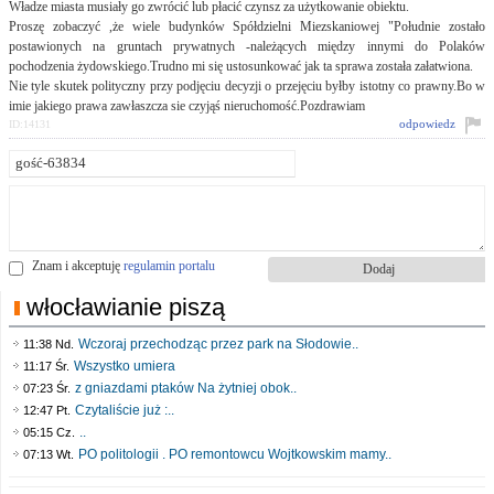
Władze miasta musiały go zwrócić lub płacić czynsz za użytkowanie obiektu.
Proszę zobaczyć ,że wiele budynków Spółdzielni Miezskaniowej "Południe zostało
postawionych na gruntach prywatnych -należących między innymi do Polaków
pochodzenia żydowskiego.Trudno mi się ustosunkować jak ta sprawa została załatwiona.
Nie tyle skutek polityczny przy podjęciu decyzji o przejęciu byłby istotny co prawny.Bo w
imie jakiego prawa zawłaszcza sie czyjąś nieruchomość.Pozdrawiam
odpowiedz
ID:14131
Znam i akceptuję
regulamin portalu
włocławianie piszą
Wczoraj przechodząc przez park na Słodowie..
11:38 Nd.
Wszystko umiera
11:17 Śr.
z gniazdami ptaków Na żytniej obok..
07:23 Śr.
Czytaliście już :..
12:47 Pt.
..
05:15 Cz.
PO politologii . PO remontowcu Wojtkowskim mamy..
07:13 Wt.