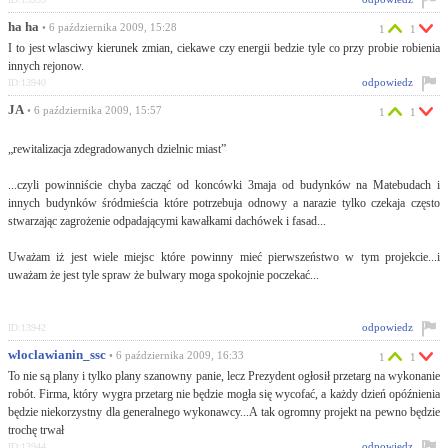
ha ha
• 6 października 2009, 15:28
1
1
I to jest wlasciwy kierunek zmian, ciekawe czy energii bedzie tyle co przy probie robienia
innych rejonow.
odpowiedz
ID:13940
JA
• 6 października 2009, 15:57
1
1
„rewitalizacja zdegradowanych dzielnic miast”
...czyli powinniście chyba zacząć od koncówki 3maja od budynków na Matebudach i
innych budynków śródmieścia które potrzebuja odnowy a narazie tylko czekaja często
stwarzając zagrożenie odpadającymi kawałkami dachówek i fasad...
Uważam iż jest wiele miejsc które powinny mieć pierwszeństwo w tym projekcie...i
uważam że jest tyle spraw że bulwary moga spokojnie poczekać...
odpowiedz
ID:13942
wloclawianin_ssc
• 6 października 2009, 16:33
1
1
To nie są plany i tylko plany szanowny panie, lecz Prezydent ogłosił przetarg na wykonanie
robót. Firma, który wygra przetarg nie będzie mogła się wycofać, a każdy dzień opóźnienia
będzie niekorzystny dla generalnego wykonawcy...A tak ogromny projekt na pewno będzie
trochę trwał
odpowiedz
ID:13944