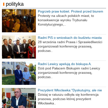
polityka
Pogrzeb praw kobiet. Protest przed biurem
poselskim PiS
Protesty na ulicach polskich miast, to
konsekwencje wyroku Trybunału
Konstytucyjnego,..
Radni PiS o wnioskach do budżetu miasta
na 2021 rok
28 września radni Prawa i Sprawiedliwości
zorganizowali konferencję prasową,
podczas..
Radni Lewicy apelują do biskupa A.
Wiesława Meringa
Dziś pod Pałacem Biskupim radni Lewicy
zorganizowali konferencję prasową,
podczas..
Prezydent Włocławka:"Dyskutujmy, ale nie
obrażajmy się”
Dzisiaj w ratuszu odbyła się konferencja
prasowa, podczas której prezydent
Włocławka..