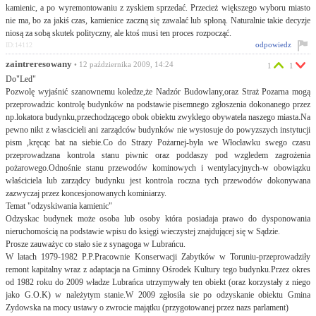
kamienic, a po wyremontowaniu z zyskiem sprzedać. Przecież większego wyboru miasto
nie ma, bo za jakiś czas, kamienice zaczną się zawalać lub spłoną. Naturalnie takie decyzje
niosą za sobą skutek polityczny, ale ktoś musi ten proces rozpocząć.
odpowiedz
ID:14112
zaintreresowany
• 12 października 2009, 14:24
1
1
Do"Led"
Pozwolę wyjaśnić szanownemu koledze,że Nadzór Budowlany,oraz Straż Pozarna mogą
przeprowadzic kontrolę budynków na podstawie pisemnego zgłoszenia dokonanego przez
np.lokatora budynku,przechodzącego obok obiektu zwyklego obywatela naszego miasta.Na
pewno nikt z włascicieli ani zarządców budynków nie wystosuje do powyzszych instytucji
pism ,kręcąc bat na siebie.Co do Strazy Pożarnej-była we Włocławku swego czasu
przeprowadzana kontrola stanu piwnic oraz poddaszy pod wzgledem zagrożenia
pożarowego.Odnośnie stanu przewodów kominowych i wentylacyjnych-w obowiązku
właściciela lub zarządcy budynku jest kontrola roczna tych przewodów dokonywana
zazwyczaj przez koncesjonowanych kominiarzy.
Temat "odzyskiwania kamienic"
Odzyskac budynek może osoba lub osoby która posiadaja prawo do dysponowania
nieruchomością na podstawie wpisu do księgi wieczystej znajdującej się w Sądzie.
Prosze zauważyc co stało sie z synagoga w Lubrańcu.
W latach 1979-1982 P.P.Pracownie Konserwacji Zabytków w Toruniu-przeprowadziły
remont kapitalny wraz z adaptacja na Gminny Ośrodek Kultury tego budynku.Przez okres
od 1982 roku do 2009 władze Lubrańca utrzymywały ten obiekt (oraz korzystały z niego
jako G.O.K) w należytym stanie.W 2009 zgłosiła sie po odzyskanie obiektu Gmina
Zydowska na mocy ustawy o zwrocie majątku (przygotowanej przez nazs parlament)