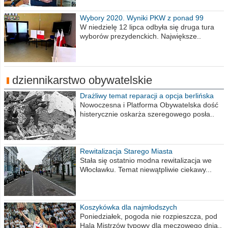
Wybory 2020. Wyniki PKW z ponad 99
procent obwodów
W niedzielę 12 lipca odbyła się druga tura
wyborów prezydenckich. Największe..
dziennikarstwo obywatelskie
Drażliwy temat reparacji a opcja berlińska
Nowoczesna i Platforma Obywatelska dość
histerycznie oskarża szeregowego posła..
Rewitalizacja Starego Miasta
Stała się ostatnio modna rewitalizacja we
Włocławku. Temat niewątpliwie ciekawy...
Koszykówka dla najmłodszych
Poniedziałek, pogoda nie rozpieszcza, pod
Halą Mistrzów typowy dla meczowego dnia..