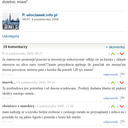
dzielnic miast”.
P. wloclawek.info.pl
08:07, 6 października 2009
Udostępnij
19 komentarzy
+ skomentuj
!
• 6 października 2009, 09:27
1
1
Ja stanowczo protestuje!przeciez ta inwestycja niekorzystnie odbije sie na kiosku i sklepie
miesnym na ulicu stary rynek!!!panie prezydencie apeleuje do pana!tak nie mozna!nie
mozna poswiecac interesu pani z kiosku dla potrzeb 120 tys miasta!
odpowiedz
ID:13920
marek...
• 6 października 2009, 09:54
1
1
Ta przebudowa jest potrzebna i od dawna oczekiwana...Posłuży dodania blasku tej pięknej
okolicy naszego miasta...
odpowiedz
ID:13922
złomiarz z tumskiej
• 6 października 2009, 12:38
1
1
mam nadzieję że wszystko bedzie zrobione z ciezkiego metalu no przynajmniej z żeliwa no i
przydały by się jakies figurki i pomniki z brazu lub miedzi
odpowiedz
ID:13925