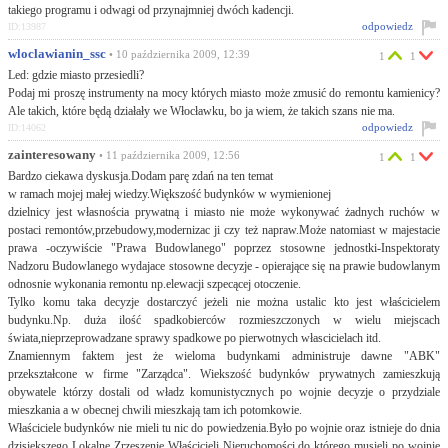
takiego programu i odwagi od przynajmniej dwóch kadencji.
odpowiedz
ID:13987
wloclawianin_ssc
• 10 października 2009, 12:39
1
1
Led: gdzie miasto przesiedli?
Podaj mi proszę instrumenty na mocy których miasto może zmusić do remontu kamienicy?
Ale takich, które będą działały we Włocławku, bo ja wiem, że takich szans nie ma.
odpowiedz
ID:14062
zainteresowany
• 11 października 2009, 12:56
1
1
Bardzo ciekawa dyskusja.Dodam parę zdań na ten temat
w ramach mojej małej wiedzy.Większość budynków w wymienionej
dzielnicy jest własnościa prywatną i miasto nie może wykonywać żadnych ruchów w
postaci remontów,przebudowy,modernizac ji czy też napraw.Może natomiast w majestacie
prawa -oczywiście "Prawa Budowlanego" poprzez stosowne jednostki-Inspektoraty
Nadzoru Budowlanego wydajace stosowne decyzje - opierające się na prawie budowlanym
odnosnie wykonania remontu np.elewacji szpecącej otoczenie.
Tylko komu taka decyzje dostarczyć jeżeli nie można ustalic kto jest właścicielem
budynku.Np. duża ilość spadkobierców rozmieszczonych w wielu miejscach
świata,nieprzeprowadzane sprawy spadkowe po pierwotnych włascicielach itd.
Znamiennym faktem jest że wieloma budynkami administruje dawne "ABK"
przekształcone w firme "Zarządca". Wiekszość budynków prywatnych zamieszkują
obywatele którzy dostali od władz komunistycznych po wojnie decyzje o przydziale
mieszkania a w obecnej chwili mieszkają tam ich potomkowie.
Właściciele budynków nie mieli tu nic do powiedzenia.Było po wojnie oraz istnieje do dnia
dzisiekszego Lokalne Zrzeszenie Właścicieli Nieruchomości do którego musieli po wojnie