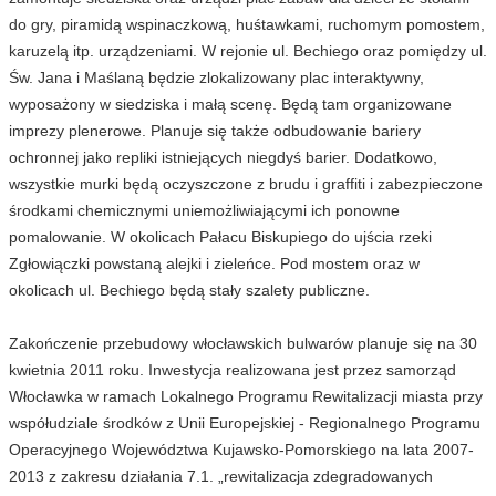
do gry, piramidą wspinaczkową, huśtawkami, ruchomym pomostem,
karuzelą itp. urządzeniami. W rejonie ul. Bechiego oraz pomiędzy ul.
Św. Jana i Maślaną będzie zlokalizowany plac interaktywny,
wyposażony w siedziska i małą scenę. Będą tam organizowane
imprezy plenerowe. Planuje się także odbudowanie bariery
ochronnej jako repliki istniejących niegdyś barier. Dodatkowo,
wszystkie murki będą oczyszczone z brudu i graffiti i zabezpieczone
środkami chemicznymi uniemożliwiającymi ich ponowne
pomalowanie. W okolicach Pałacu Biskupiego do ujścia rzeki
Zgłowiączki powstaną alejki i zieleńce. Pod mostem oraz w
okolicach ul. Bechiego będą stały szalety publiczne.
Zakończenie przebudowy włocławskich bulwarów planuje się na 30
kwietnia 2011 roku. Inwestycja realizowana jest przez samorząd
Włocławka w ramach Lokalnego Programu Rewitalizacji miasta przy
współudziale środków z Unii Europejskiej - Regionalnego Programu
Operacyjnego Województwa Kujawsko-Pomorskiego na lata 2007-
2013 z zakresu działania 7.1. „rewitalizacja zdegradowanych