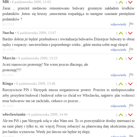
MR
• 6 października 2009, 13:02
1
1
Zaraz , przecież niedawno remontowano bulwary gromnym nakładem środków
podatników ,beton się kruszy ,umocnienia rozpadają,a tu następne szastanie pieniędzmi
podatników ?
odpowiedz
ID:13926
Stacha
• 6 października 2009, 13:07
1
1
Bardzo dobrze,że będzie przebudowa i rewitalizacja bulwarów.Dzisiejsze bulwary to obraz
nędzy i rozpaczy- nawierzchnia z poprzedniego wieku , gdzie można sobie nogi skręcić .
odpowiedz
ID:13928
Marcin
• 6 października 2009, 13:23
1
1
Ja też stanowczo protestuję! Nie wiem jeszcze dlaczego, ale
protestuję!!!!
odpowiedz
ID:13931
Kinga
• 6 października 2009, 13:46
1
1
Rzeczywiscie PIS i Skrzypek musza zorganizowac protest. Przeciez to niedopuszczalne
zeby prezydent budowal i budowal sobie co chcial we Wloclawku, najpierw plac wolnosci
teraz bulwarow mu sie zachcialo, ciekawe co jeszcze...
odpowiedz
ID:13933
włocławianin
• 6 października 2009, 14:44
1
1
Ale ten PiS i pan Skrzypek solą w oku Wam stoi. To co przeczytaliście drodzy internauci to
na razie plany i tylko to, nic więcej. Proszę zobaczyć na planowaną datę ukończenia prac,
jest bardzo wymowna. Wtedy już dawno nie będzie tej ekipy.
odpowiedz
ID:13935