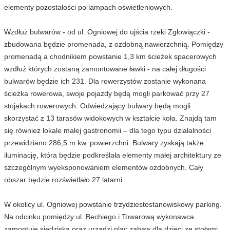
elementy pozostałości po lampach oświetleniowych.
Wzdłuż bulwarów - od ul. Ogniowej do ujścia rzeki Zgłowiączki -
zbudowana będzie promenada, z ozdobną nawierzchnią. Pomiędzy
promenadą a chodnikiem powstanie 1,3 km ścieżek spacerowych
wzdłuż których zostaną zamontowane ławki - na całej długości
bulwarów będzie ich 231. Dla rowerzystów zostanie wykonana
ścieżka rowerowa, swoje pojazdy będą mogli parkować przy 27
stojakach rowerowych. Odwiedzający bulwary będą mogli
skorzystać z 13 tarasów widokowych w kształcie koła. Znajdą tam
się również lokale małej gastronomii – dla tego typu działalności
przewidziano 286,5 m kw. powierzchni. Bulwary zyskają także
iluminację, która będzie podkreślała elementy małej architektury ze
szczególnym wyeksponowaniem elementów ozdobnych. Cały
obszar będzie rozświetlało 27 latarni.
W okolicy ul. Ogniowej powstanie trzydziestostanowiskowy parking.
Na odcinku pomiędzy ul. Bechiego i Towarową wykonawca
zamontuje siedziska oraz urządzi plac zabaw dla dzieci ze stołami