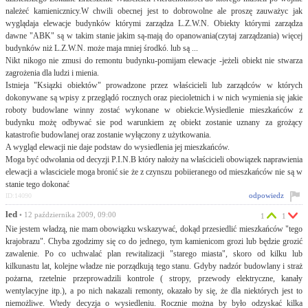
należeć kamienicznicy.W chwili obecnej jest to dobrowolne ale proszę zauważyc jak
wyglądaja elewacje budynków którymi zarządza L.Z.W.N. Obiekty którymi zarządza
dawne "ABK" są w takim stanie jakim są-mają do opanowania(czytaj zarządzania) więcej
budynków niż L.Z.W.N. może maja mniej środkó. lub są ...
Nikt nikogo nie zmusi do remontu budynku-pomijam elewacje -jeżeli obiekt nie stwarza
zagrożenia dla ludzi i mienia.
Istnieja "Ksiązki obiektów" prowadzone przez właścicieli lub zarządców w których
dokonywane są wpisy z przeglądó rocznych oraz piecioletnich i w nich wymienia się jakie
roboty budowlane winny zostać wykonane w obiekcie.Wysiedlenie mieszkańców z
budynku możę odbywać sie pod warunkiem zę obiekt zostanie uznany za grożący
katastrofie budowlanej oraz zostanie wyłączony z użytkowania.
A wygląd elewacji nie daje podstaw do wysiedlenia jej mieszkańców.
Moga być odwołania od decyzji P.I.N.B który nałoży na właścicieli obowiązek naprawienia
elewacji a własciciele moga bronić sie że z czynszu pobiieranego od mieszkańców nie są w
stanie tego dokonać
odpowiedz
ID:14090
led
• 12 października 2009, 09:00
1
1
Nie jestem władzą, nie mam obowiązku wskazywać, dokąd przesiedlić mieszkańców "tego
krajobrazu". Chyba zgodzimy się co do jednego, tym kamienicom grozi lub będzie grozić
zawalenie. Po co uchwalać plan rewitalizacji "starego miasta", skoro od kilku lub
kilkunastu lat, kolejne władze nie porządkują tego stanu. Gdyby nadzór budowlany i straż
pożarna, rzetelnie przeprowadzili kontrole ( stropy, przewody elektryczne, kanały
wentylacyjne itp.), a po nich nakazali remonty, okazało by się, że dla niektórych jest to
niemożliwe. Wtedy decyzja o wysiedleniu. Rocznie można by było odzyskać kilka