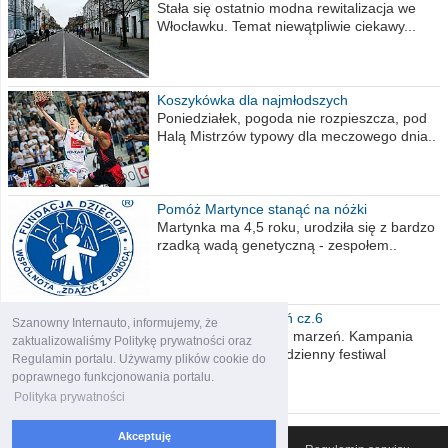
Stała się ostatnio modna rewitalizacja we
Włocławku. Temat niewątpliwie ciekawy...
Koszykówka dla najmłodszych
Poniedziałek, pogoda nie rozpieszcza, pod
Halą Mistrzów typowy dla meczowego dnia..
Pomóż Martynce stanąć na nóżki
Martynka ma 4,5 roku, urodziła się z bardzo
rzadką wadą genetyczną - zespołem..
Polska moich marzeń cz.6
Szanowny Internauto, informujemy, że
Nadszedł kres moich marzeń. Kampania
zaktualizowaliśmy Politykę prywatności oraz
wyborcza czyli niecodzienny festiwal
Regulamin portalu. Używamy plików cookie do
obietnic,..
poprawnego funkcjonowania portalu.
Polityka prywatności
Akceptuję