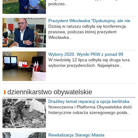
podczas..
Prezydent Włocławka:"Dyskutujmy, ale nie
obrażajmy się”
Dzisiaj w ratuszu odbyła się konferencja
prasowa, podczas której prezydent
Włocławka..
Wybory 2020. Wyniki PKW z ponad 99
procent obwodów
W niedzielę 12 lipca odbyła się druga tura
wyborów prezydenckich. Największe..
dziennikarstwo obywatelskie
Drażliwy temat reparacji a opcja berlińska
Nowoczesna i Platforma Obywatelska dość
histerycznie oskarża szeregowego posła..
Rewitalizacja Starego Miasta