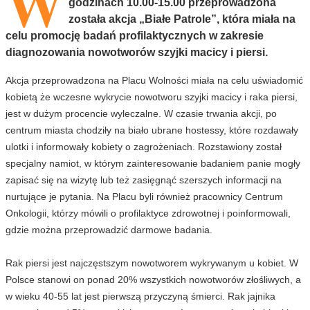
W
godzinach 10.00-15.00 przeprowadzona
została akcja „Białe Patrole”, która miała na
celu promocję badań profilaktycznych w zakresie
diagnozowania nowotworów szyjki macicy i piersi.
Akcja przeprowadzona na Placu Wolności miała na celu uświadomić
kobietą że wczesne wykrycie nowotworu szyjki macicy i raka piersi,
jest w dużym procencie wyleczalne. W czasie trwania akcji, po
centrum miasta chodziły na biało ubrane hostessy, które rozdawały
ulotki i informowały kobiety o zagrożeniach. Rozstawiony został
specjalny namiot, w którym zainteresowanie badaniem panie mogły
zapisać się na wizytę lub też zasięgnąć szerszych informacji na
nurtujące je pytania. Na Placu byli również pracownicy Centrum
Onkologii, którzy mówili o profilaktyce zdrowotnej i poinformowali,
gdzie można przeprowadzić darmowe badania.
Rak piersi jest najczęstszym nowotworem wykrywanym u kobiet. W
Polsce stanowi on ponad 20% wszystkich nowotworów złośliwych, a
w wieku 40-55 lat jest pierwszą przyczyną śmierci. Rak jajnika