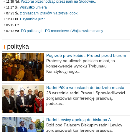
Wczoraj przechodząc przez park na Słodowie..
11:38 Nd.
Wszystko umiera
11:17 Śr.
z gniazdami ptaków Na żytniej obok..
07:23 Śr.
Czytaliście już :..
12:47 Pt.
..
05:15 Cz.
PO politologii . PO remontowcu Wojtkowskim mamy..
07:13 Wt.
polityka
Pogrzeb praw kobiet. Protest przed biurem
poselskim PiS
Protesty na ulicach polskich miast, to
konsekwencje wyroku Trybunału
Konstytucyjnego,..
Radni PiS o wnioskach do budżetu miasta
na 2021 rok
28 września radni Prawa i Sprawiedliwości
zorganizowali konferencję prasową,
podczas..
Radni Lewicy apelują do biskupa A.
Wiesława Meringa
Dziś pod Pałacem Biskupim radni Lewicy
zorganizowali konferencję prasową,